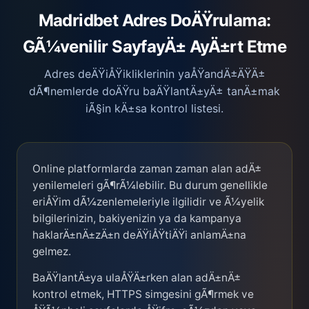
Madridbet Adres DoÄŸrulama:
GÃ¼venilir SayfayÄ± AyÄ±rt Etme
Adres deÄŸiÅŸikliklerinin yaÅŸandÄ±ÄŸÄ±
dÃ¶nemlerde doÄŸru baÄŸlantÄ±yÄ± tanÄ±mak
iÃ§in kÄ±sa kontrol listesi.
Online platformlarda zaman zaman alan adÄ±
yenilemeleri gÃ¶rÃ¼lebilir. Bu durum genellikle
eriÅŸim dÃ¼zenlemeleriyle ilgilidir ve Ã¼yelik
bilgilerinizin, bakiyenizin ya da kampanya
haklarÄ±nÄ±zÄ±n deÄŸiÅŸtiÄŸi anlamÄ±na
gelmez.
BaÄŸlantÄ±ya ulaÅŸÄ±rken alan adÄ±nÄ±
kontrol etmek, HTTPS simgesini gÃ¶rmek ve