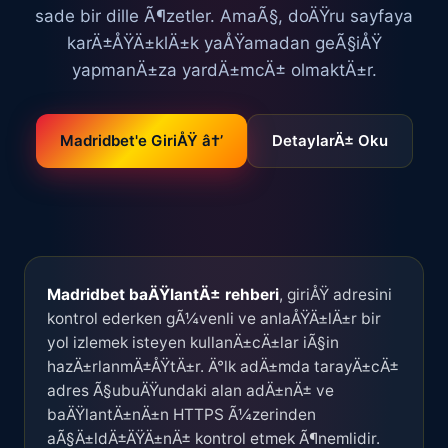
sade bir dille Ã¶zetler. AmaÃ§, doÄŸru sayfaya
karÄ±ÅŸÄ±klÄ±k yaÅŸamadan geÃ§iÅŸ
yapmanÄ±za yardÄ±mcÄ± olmaktÄ±r.
Madridbet'e GiriÅŸ â†’
DetaylarÄ± Oku
Madridbet baÄŸlantÄ± rehberi
, giriÅŸ adresini
kontrol ederken gÃ¼venli ve anlaÅŸÄ±lÄ±r bir
yol izlemek isteyen kullanÄ±cÄ±lar iÃ§in
hazÄ±rlanmÄ±ÅŸtÄ±r. Ä°lk adÄ±mda tarayÄ±cÄ±
adres Ã§ubuÄŸundaki alan adÄ±nÄ± ve
baÄŸlantÄ±nÄ±n HTTPS Ã¼zerinden
aÃ§Ä±ldÄ±ÄŸÄ±nÄ± kontrol etmek Ã¶nemlidir.