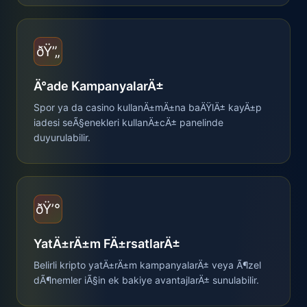
ðŸ”„
Ä°ade KampanyalarÄ±
Spor ya da casino kullanÄ±mÄ±na baÄŸlÄ± kayÄ±p
iadesi seÃ§enekleri kullanÄ±cÄ± panelinde
duyurulabilir.
ðŸ’°
YatÄ±rÄ±m FÄ±rsatlarÄ±
Belirli kripto yatÄ±rÄ±m kampanyalarÄ± veya Ã¶zel
dÃ¶nemler iÃ§in ek bakiye avantajlarÄ± sunulabilir.