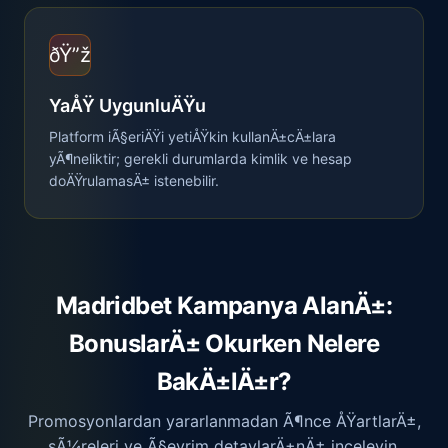
ðŸ”ž
YaÅŸ UygunluÄŸu
Platform iÃ§eriÄŸi yetiÅŸkin kullanÄ±cÄ±lara
yÃ¶neliktir; gerekli durumlarda kimlik ve hesap
doÄŸrulamasÄ± istenebilir.
Madridbet Kampanya AlanÄ±:
BonuslarÄ± Okurken Nelere
BakÄ±lÄ±r?
Promosyonlardan yararlanmadan Ã¶nce ÅŸartlarÄ±,
sÃ¼releri ve Ã§evrim detaylarÄ±nÄ± inceleyin.