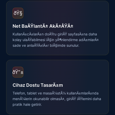
ðŸ§­
Net BaÄŸlantÄ± AkÄ±ÅŸÄ±
KullanÄ±cÄ±larÄ±n doÄŸru giriÅŸ sayfasÄ±na daha
kolay ulaÅŸabilmesi iÃ§in yÃ¶nlendirme adÄ±mlarÄ±
sade ve anlaÅŸÄ±lÄ±r biÃ§imde sunulur.
ðŸ“±
Cihaz Dostu TasarÄ±m
Telefon, tablet ve masaÃ¼stÃ¼ kullanÄ±mlarÄ±nda
menÃ¼lerin okunabilir olmasÄ±, giriÅŸ iÅŸlemini daha
pratik hale getirir.