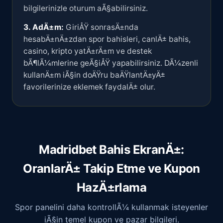
bilgilerinizle oturum aÃ§abilirsiniz.
3. AdÄ±m:
GiriÅŸ sonrasÄ±nda
hesabÄ±nÄ±zdan spor bahisleri, canlÄ± bahis,
casino, kripto yatÄ±rÄ±m ve destek
bÃ¶lÃ¼mlerine geÃ§iÅŸ yapabilirsiniz. DÃ¼zenli
kullanÄ±m iÃ§in doÄŸru baÄŸlantÄ±yÄ±
favorilerinize eklemek faydalÄ± olur.
Madridbet Bahis EkranÄ±:
OranlarÄ± Takip Etme ve Kupon
HazÄ±rlama
Spor panelini daha kontrollÃ¼ kullanmak isteyenler
iÃ§in temel kupon ve pazar bilgileri.