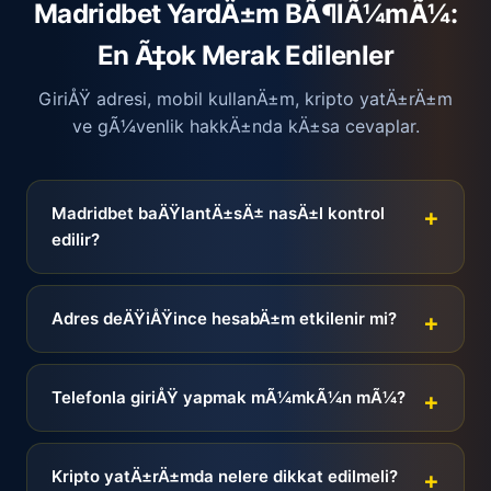
Madridbet YardÄ±m BÃ¶lÃ¼mÃ¼:
En Ã‡ok Merak Edilenler
GiriÅŸ adresi, mobil kullanÄ±m, kripto yatÄ±rÄ±m
ve gÃ¼venlik hakkÄ±nda kÄ±sa cevaplar.
Madridbet baÄŸlantÄ±sÄ± nasÄ±l kontrol
edilir?
Adres deÄŸiÅŸince hesabÄ±m etkilenir mi?
Telefonla giriÅŸ yapmak mÃ¼mkÃ¼n mÃ¼?
Kripto yatÄ±rÄ±mda nelere dikkat edilmeli?