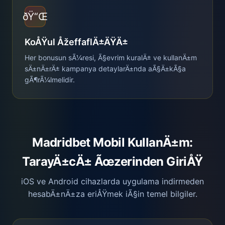
ðŸ“Œ
KoÅŸul ÅžeffaflÄ±ÄŸÄ±
Her bonusun sÃ¼resi, Ã§evrim kuralÄ± ve kullanÄ±m
sÄ±nÄ±rÄ± kampanya detaylarÄ±nda aÃ§Ä±kÃ§a
gÃ¶rÃ¼lmelidir.
Madridbet Mobil KullanÄ±m:
TarayÄ±cÄ± Ãœzerinden GiriÅŸ
iOS ve Android cihazlarda uygulama indirmeden
hesabÄ±nÄ±za eriÅŸmek iÃ§in temel bilgiler.