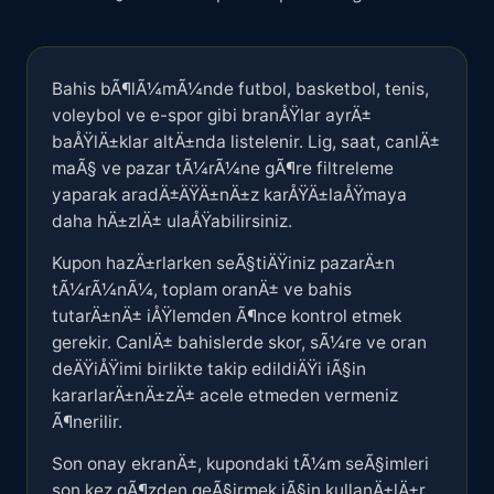
Bahis bÃ¶lÃ¼mÃ¼nde futbol, basketbol, tenis,
voleybol ve e-spor gibi branÅŸlar ayrÄ±
baÅŸlÄ±klar altÄ±nda listelenir. Lig, saat, canlÄ±
maÃ§ ve pazar tÃ¼rÃ¼ne gÃ¶re filtreleme
yaparak aradÄ±ÄŸÄ±nÄ±z karÅŸÄ±laÅŸmaya
daha hÄ±zlÄ± ulaÅŸabilirsiniz.
Kupon hazÄ±rlarken seÃ§tiÄŸiniz pazarÄ±n
tÃ¼rÃ¼nÃ¼, toplam oranÄ± ve bahis
tutarÄ±nÄ± iÅŸlemden Ã¶nce kontrol etmek
gerekir. CanlÄ± bahislerde skor, sÃ¼re ve oran
deÄŸiÅŸimi birlikte takip edildiÄŸi iÃ§in
kararlarÄ±nÄ±zÄ± acele etmeden vermeniz
Ã¶nerilir.
Son onay ekranÄ±, kupondaki tÃ¼m seÃ§imleri
son kez gÃ¶zden geÃ§irmek iÃ§in kullanÄ±lÄ±r.