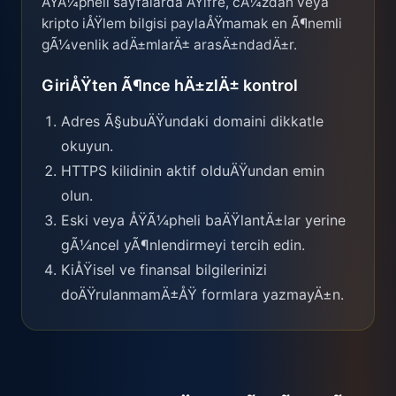
ÅŸÃ¼pheli sayfalarda ÅŸifre, cÃ¼zdan veya
kripto iÅŸlem bilgisi paylaÅŸmamak en Ã¶nemli
gÃ¼venlik adÄ±mlarÄ± arasÄ±ndadÄ±r.
GiriÅŸten Ã¶nce hÄ±zlÄ± kontrol
Adres Ã§ubuÄŸundaki domaini dikkatle
okuyun.
HTTPS kilidinin aktif olduÄŸundan emin
olun.
Eski veya ÅŸÃ¼pheli baÄŸlantÄ±lar yerine
gÃ¼ncel yÃ¶nlendirmeyi tercih edin.
KiÅŸisel ve finansal bilgilerinizi
doÄŸrulanmamÄ±ÅŸ formlara yazmayÄ±n.