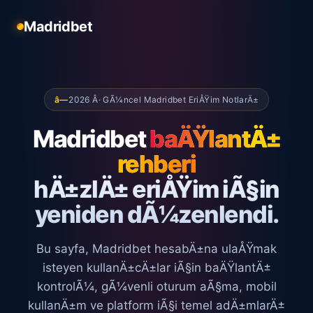
Madridbet
â—
2026 Â· GÃ¼ncel Madridbet EriÅŸim NotlarÄ±
Madridbet
baÄŸlantÄ±
rehberi
hÄ±zlÄ± eriÅŸim iÃ§in
yeniden dÃ¼zenlendi.
Bu sayfa, Madridbet hesabÄ±na ulaÅŸmak
isteyen kullanÄ±cÄ±lar iÃ§in baÄŸlantÄ±
kontrolÃ¼, gÃ¼venli oturum aÃ§ma, mobil
kullanÄ±m ve platform iÃ§i temel adÄ±mlarÄ±