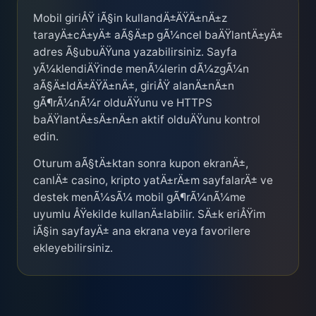
Mobil giriÅŸ iÃ§in kullandÄ±ÄŸÄ±nÄ±z
tarayÄ±cÄ±yÄ± aÃ§Ä±p gÃ¼ncel baÄŸlantÄ±yÄ±
adres Ã§ubuÄŸuna yazabilirsiniz. Sayfa
yÃ¼klendiÄŸinde menÃ¼lerin dÃ¼zgÃ¼n
aÃ§Ä±ldÄ±ÄŸÄ±nÄ±, giriÅŸ alanÄ±nÄ±n
gÃ¶rÃ¼nÃ¼r olduÄŸunu ve HTTPS
baÄŸlantÄ±sÄ±nÄ±n aktif olduÄŸunu kontrol
edin.
Oturum aÃ§tÄ±ktan sonra kupon ekranÄ±,
canlÄ± casino, kripto yatÄ±rÄ±m sayfalarÄ± ve
destek menÃ¼sÃ¼ mobil gÃ¶rÃ¼nÃ¼me
uyumlu ÅŸekilde kullanÄ±labilir. SÄ±k eriÅŸim
iÃ§in sayfayÄ± ana ekrana veya favorilere
ekleyebilirsiniz.