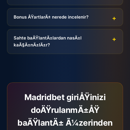
Bonus ÅŸartlarÄ± nerede incelenir?
Sahte baÄŸlantÄ±lardan nasÄ±l
kaÃ§Ä±nÄ±lÄ±r?
Madridbet giriÅŸinizi
doÄŸrulanmÄ±ÅŸ
baÄŸlantÄ± Ã¼zerinden