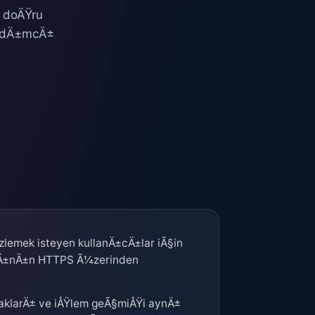
, doÄŸru
ardÄ±mcÄ±
izlemek isteyen kullanÄ±cÄ±lar iÃ§in
tÄ±nÄ±n HTTPS Ã¼zerinden
aklarÄ± ve iÅŸlem geÃ§miÅŸi aynÄ±