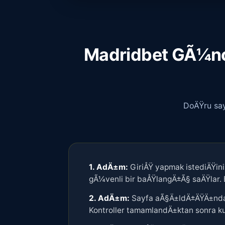
Madridbet GÃ¼n
DoÄŸru sa
1. AdÄ±m:
GiriÅŸ yapmak istediÄŸi
gÃ¼venli bir baÅŸlangÄ±Ã§ saÄŸlar.
2. AdÄ±m:
Sayfa aÃ§Ä±ldÄ±ÄŸÄ±nda k
Kontroller tamamlandÄ±ktan sonra kul