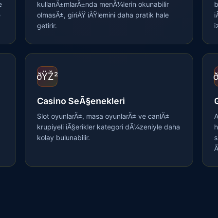
e
kullanÄ±mlarÄ±nda menÃ¼lerin okunabilir
b
e
olmasÄ±, giriÅŸ iÅŸlemini daha pratik hale
i
getirir.
i
ðŸŽ²
ð
Casino SeÃ§enekleri
Slot oyunlarÄ±, masa oyunlarÄ± ve canlÄ±
A
krupiyeli iÃ§erikler kategori dÃ¼zeniyle daha
h
kolay bulunabilir.
s
Ã