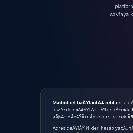
platfor
sayfaya 
Madridbet baÄŸlantÄ± rehberi
, gir
hazÄ±rlanmÄ±ÅŸtÄ±r. Ä°lk adÄ±mda
aÃ§Ä±ldÄ±ÄŸÄ±nÄ± kontrol etmek Ã¶n
Adres deÄŸiÅŸiklikleri hesap yapÄ±