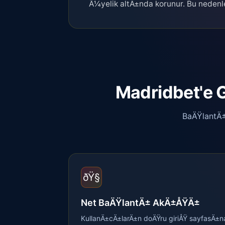
Ã¼yelik altÄ±nda korunur. Bu nedenle
Madridbet'e 
BaÄŸlantÄ±
ðŸ§­
Net BaÄŸlantÄ± AkÄ±ÅŸÄ±
KullanÄ±cÄ±larÄ±n doÄŸru giriÅŸ sayfasÄ±n