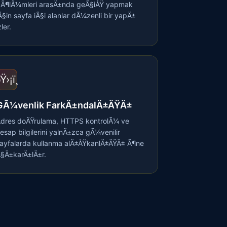
Ã¶lÃ¼mleri arasÄ±nda geÃ§iÅŸ yapmak
Ã§in sayfa iÃ§i alanlar dÃ¼zenli bir yapÄ±
zler.
Ÿ›¡ï¸
GÃ¼venlik FarkÄ±ndalÄ±ÄŸÄ±
dres doÄŸrulama, HTTPS kontrolÃ¼ ve
esap bilgilerini yalnÄ±zca gÃ¼venilir
ayfalarda kullanma alÄ±ÅŸkanlÄ±ÄŸÄ± Ã¶ne
§Ä±karÄ±lÄ±r.