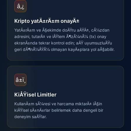
â‚¿
Kripto yatÄ±rÄ±m onayÄ±
YatÄ±rÄ±m ve Ã§ekimde doÄŸru aÄŸÄ±, cÃ¼zdan
adresini, tutarÄ± ve iÅŸlem Ã¶zÃ¼nÃ¼ (tx) onay
ekranÄ±nda tekrar kontrol edin; aÄŸ uyumsuzluÄŸu
geri dÃ¶nÃ¼ÅŸÃ¼ olmayan kayÄ±plara yol aÃ§abilir.
â±ï¸
KiÅŸisel Limitler
KullanÄ±m sÃ¼resi ve harcama miktarÄ± iÃ§in
kiÅŸisel sÄ±nÄ±rlar belirlemek daha dengeli bir
deneyim saÄŸlar.