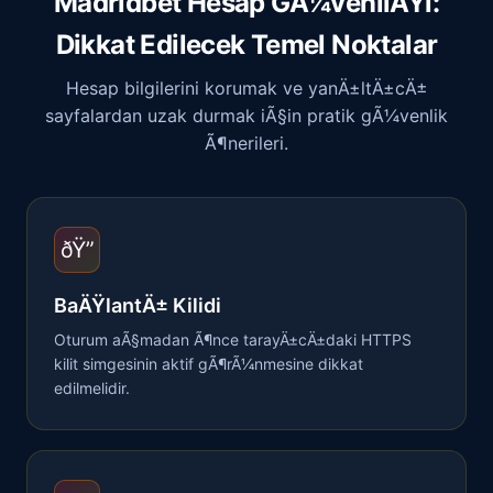
Madridbet Hesap GÃ¼venliÄŸi:
Dikkat Edilecek Temel Noktalar
Hesap bilgilerini korumak ve yanÄ±ltÄ±cÄ±
sayfalardan uzak durmak iÃ§in pratik gÃ¼venlik
Ã¶nerileri.
ðŸ”
BaÄŸlantÄ± Kilidi
Oturum aÃ§madan Ã¶nce tarayÄ±cÄ±daki HTTPS
kilit simgesinin aktif gÃ¶rÃ¼nmesine dikkat
edilmelidir.