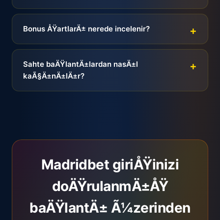
Bonus ÅŸartlarÄ± nerede incelenir?
Sahte baÄŸlantÄ±lardan nasÄ±l
kaÃ§Ä±nÄ±lÄ±r?
Madridbet giriÅŸinizi
doÄŸrulanmÄ±ÅŸ
baÄŸlantÄ± Ã¼zerinden