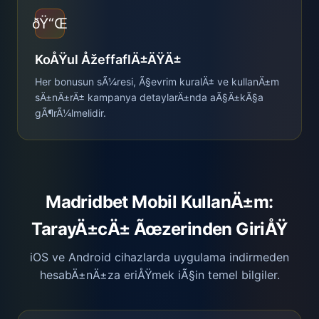
ðŸ“Œ
KoÅŸul ÅžeffaflÄ±ÄŸÄ±
Her bonusun sÃ¼resi, Ã§evrim kuralÄ± ve kullanÄ±m
sÄ±nÄ±rÄ± kampanya detaylarÄ±nda aÃ§Ä±kÃ§a
gÃ¶rÃ¼lmelidir.
Madridbet Mobil KullanÄ±m:
TarayÄ±cÄ± Ãœzerinden GiriÅŸ
iOS ve Android cihazlarda uygulama indirmeden
hesabÄ±nÄ±za eriÅŸmek iÃ§in temel bilgiler.