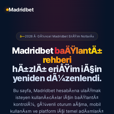
Madridbet
â—
2026 Â· GÃ¼ncel Madridbet EriÅŸim NotlarÄ±
Madridbet
baÄŸlantÄ±
rehberi
hÄ±zlÄ± eriÅŸim iÃ§in
yeniden dÃ¼zenlendi.
Bu sayfa, Madridbet hesabÄ±na ulaÅŸmak
isteyen kullanÄ±cÄ±lar iÃ§in baÄŸlantÄ±
kontrolÃ¼, gÃ¼venli oturum aÃ§ma, mobil
kullanÄ±m ve platform iÃ§i temel adÄ±mlarÄ±