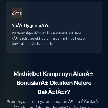
ðŸ”ž
YaÅŸ UygunluÄŸu
Platform iÃ§eriÄŸi yetiÅŸkin kullanÄ±cÄ±lara
yÃ¶neliktir; gerekli durumlarda kimlik ve hesap
doÄŸrulamasÄ± istenebilir.
Madridbet Kampanya AlanÄ±:
BonuslarÄ± Okurken Nelere
BakÄ±lÄ±r?
Promosyonlardan yararlanmadan Ã¶nce ÅŸartlarÄ±,
sÃ¼releri ve Ã§evrim detaylarÄ±nÄ± inceleyin.