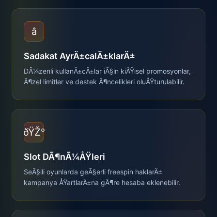
â­
Sadakat AyrÄ±calÄ±klarÄ±
DÃ¼zenli kullanÄ±cÄ±lar iÃ§in kiÅŸisel promosyonlar,
Ã¶zel limitler ve destek Ã¶ncelikleri oluÅŸturulabilir.
ðŸŽ°
Slot DÃ¶nÃ¼ÅŸleri
SeÃ§ili oyunlarda geÃ§erli freespin haklarÄ±
kampanya ÅŸartlarÄ±na gÃ¶re hesaba eklenebilir.