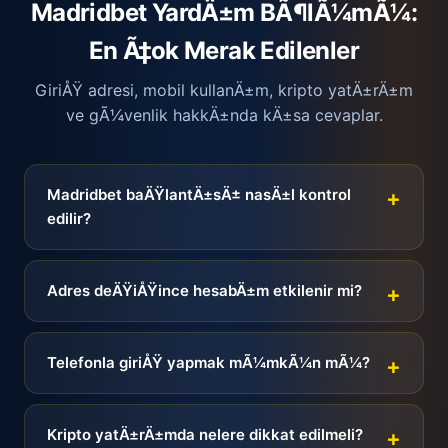
Madridbet YardÄ±m BÃ¶lÃ¼mÃ¼:
En Ã‡ok Merak Edilenler
GiriÅŸ adresi, mobil kullanÄ±m, kripto yatÄ±rÄ±m
ve gÃ¼venlik hakkÄ±nda kÄ±sa cevaplar.
Madridbet baÄŸlantÄ±sÄ± nasÄ±l kontrol
edilir?
Adres deÄŸiÅŸince hesabÄ±m etkilenir mi?
Telefonla giriÅŸ yapmak mÃ¼mkÃ¼n mÃ¼?
Kripto yatÄ±rÄ±mda nelere dikkat edilmeli?