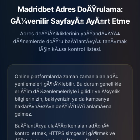
Madridbet Adres DoÄŸrulama:
GÃ¼venilir SayfayÄ± AyÄ±rt Etme
Adres deÄŸiÅŸikliklerinin yaÅŸandÄ±ÄŸÄ±
dÃ¶nemlerde doÄŸru baÄŸlantÄ±yÄ± tanÄ±mak
iÃ§in kÄ±sa kontrol listesi.
Online platformlarda zaman zaman alan adÄ±
yenilemeleri gÃ¶rÃ¼lebilir. Bu durum genellikle
eriÅŸim dÃ¼zenlemeleriyle ilgilidir ve Ã¼yelik
bilgilerinizin, bakiyenizin ya da kampanya
haklarÄ±nÄ±zÄ±n deÄŸiÅŸtiÄŸi anlamÄ±na
gelmez.
BaÄŸlantÄ±ya ulaÅŸÄ±rken alan adÄ±nÄ±
kontrol etmek, HTTPS simgesini gÃ¶rmek ve