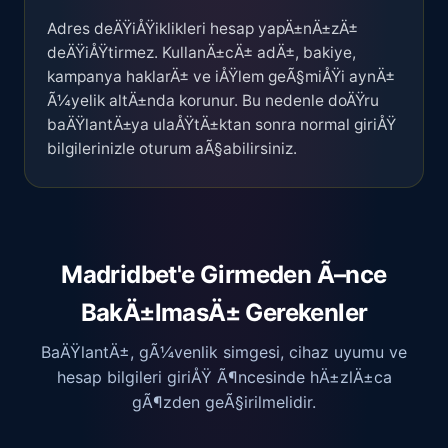
Adres deÄŸiÅŸiklikleri hesap yapÄ±nÄ±zÄ±
deÄŸiÅŸtirmez. KullanÄ±cÄ± adÄ±, bakiye,
kampanya haklarÄ± ve iÅŸlem geÃ§miÅŸi aynÄ±
Ã¼yelik altÄ±nda korunur. Bu nedenle doÄŸru
baÄŸlantÄ±ya ulaÅŸtÄ±ktan sonra normal giriÅŸ
bilgilerinizle oturum aÃ§abilirsiniz.
Madridbet'e Girmeden Ã–nce
BakÄ±lmasÄ± Gerekenler
BaÄŸlantÄ±, gÃ¼venlik simgesi, cihaz uyumu ve
hesap bilgileri giriÅŸ Ã¶ncesinde hÄ±zlÄ±ca
gÃ¶zden geÃ§irilmelidir.