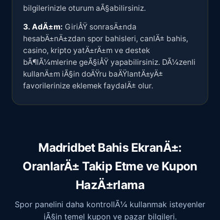
bilgilerinizle oturum aÃ§abilirsiniz.
3. AdÄ±m:
GiriÅŸ sonrasÄ±nda
hesabÄ±nÄ±zdan spor bahisleri, canlÄ± bahis,
casino, kripto yatÄ±rÄ±m ve destek
bÃ¶lÃ¼mlerine geÃ§iÅŸ yapabilirsiniz. DÃ¼zenli
kullanÄ±m iÃ§in doÄŸru baÄŸlantÄ±yÄ±
favorilerinize eklemek faydalÄ± olur.
Madridbet Bahis EkranÄ±:
OranlarÄ± Takip Etme ve Kupon
HazÄ±rlama
Spor panelini daha kontrollÃ¼ kullanmak isteyenler
iÃ§in temel kupon ve pazar bilgileri.