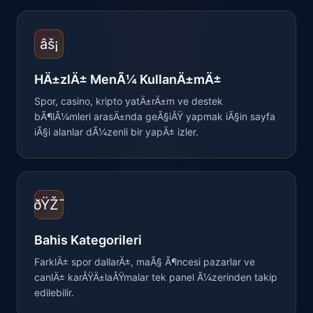
âš¡
HÄ±zlÄ± MenÃ¼ KullanÄ±mÄ±
Spor, casino, kripto yatÄ±rÄ±m ve destek
bÃ¶lÃ¼mleri arasÄ±nda geÃ§iÅŸ yapmak iÃ§in sayfa
iÃ§i alanlar dÃ¼zenli bir yapÄ± izler.
ðŸŽ¯
Bahis Kategorileri
FarklÄ± spor dallarÄ±, maÃ§ Ã¶ncesi pazarlar ve
canlÄ± karÅŸÄ±laÅŸmalar tek panel Ã¼zerinden takip
edilebilir.