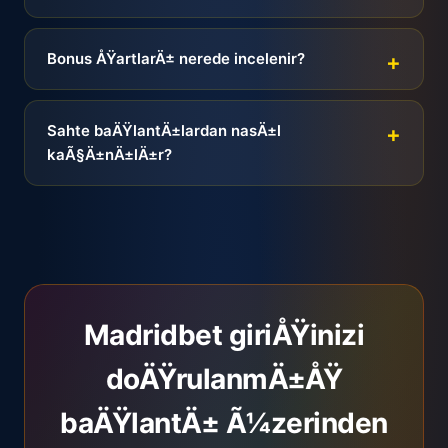
Bonus ÅŸartlarÄ± nerede incelenir?
Sahte baÄŸlantÄ±lardan nasÄ±l
kaÃ§Ä±nÄ±lÄ±r?
Madridbet giriÅŸinizi
doÄŸrulanmÄ±ÅŸ
baÄŸlantÄ± Ã¼zerinden