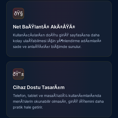
ðŸ§­
Net BaÄŸlantÄ± AkÄ±ÅŸÄ±
KullanÄ±cÄ±larÄ±n doÄŸru giriÅŸ sayfasÄ±na daha
kolay ulaÅŸabilmesi iÃ§in yÃ¶nlendirme adÄ±mlarÄ±
sade ve anlaÅŸÄ±lÄ±r biÃ§imde sunulur.
ðŸ“±
Cihaz Dostu TasarÄ±m
Telefon, tablet ve masaÃ¼stÃ¼ kullanÄ±mlarÄ±nda
menÃ¼lerin okunabilir olmasÄ±, giriÅŸ iÅŸlemini daha
pratik hale getirir.