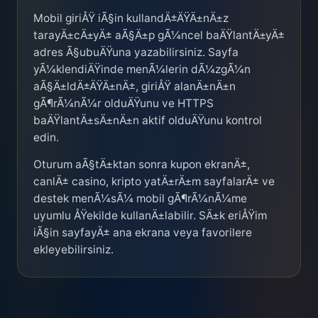
Mobil giriÅŸ iÃ§in kullandÄ±ÄŸÄ±nÄ±z
tarayÄ±cÄ±yÄ± aÃ§Ä±p gÃ¼ncel baÄŸlantÄ±yÄ±
adres Ã§ubuÄŸuna yazabilirsiniz. Sayfa
yÃ¼klendiÄŸinde menÃ¼lerin dÃ¼zgÃ¼n
aÃ§Ä±ldÄ±ÄŸÄ±nÄ±, giriÅŸ alanÄ±nÄ±n
gÃ¶rÃ¼nÃ¼r olduÄŸunu ve HTTPS
baÄŸlantÄ±sÄ±nÄ±n aktif olduÄŸunu kontrol
edin.
Oturum aÃ§tÄ±ktan sonra kupon ekranÄ±,
canlÄ± casino, kripto yatÄ±rÄ±m sayfalarÄ± ve
destek menÃ¼sÃ¼ mobil gÃ¶rÃ¼nÃ¼me
uyumlu ÅŸekilde kullanÄ±labilir. SÄ±k eriÅŸim
iÃ§in sayfayÄ± ana ekrana veya favorilere
ekleyebilirsiniz.