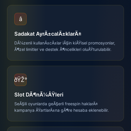
â­
Sadakat AyrÄ±calÄ±klarÄ±
DÃ¼zenli kullanÄ±cÄ±lar iÃ§in kiÅŸisel promosyonlar,
Ã¶zel limitler ve destek Ã¶ncelikleri oluÅŸturulabilir.
ðŸŽ°
Slot DÃ¶nÃ¼ÅŸleri
SeÃ§ili oyunlarda geÃ§erli freespin haklarÄ±
kampanya ÅŸartlarÄ±na gÃ¶re hesaba eklenebilir.