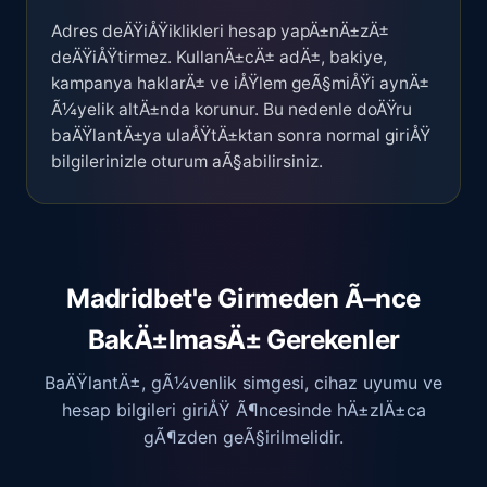
Adres deÄŸiÅŸiklikleri hesap yapÄ±nÄ±zÄ±
deÄŸiÅŸtirmez. KullanÄ±cÄ± adÄ±, bakiye,
kampanya haklarÄ± ve iÅŸlem geÃ§miÅŸi aynÄ±
Ã¼yelik altÄ±nda korunur. Bu nedenle doÄŸru
baÄŸlantÄ±ya ulaÅŸtÄ±ktan sonra normal giriÅŸ
bilgilerinizle oturum aÃ§abilirsiniz.
Madridbet'e Girmeden Ã–nce
BakÄ±lmasÄ± Gerekenler
BaÄŸlantÄ±, gÃ¼venlik simgesi, cihaz uyumu ve
hesap bilgileri giriÅŸ Ã¶ncesinde hÄ±zlÄ±ca
gÃ¶zden geÃ§irilmelidir.