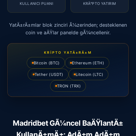
KULLANICI PUANI
KRÄ°PTO YATIRIM
YatÄ±rÄ±mlar blok zinciri Ã¼zerinden; desteklenen
coin ve aÄŸlar panelde gÃ¼ncellenir.
KRIPTO YATÄ±RÄ±M
Bitcoin (BTC)
Ethereum (ETH)
Tether (USDT)
Litecoin (LTC)
TRON (TRX)
Madridbet GÃ¼ncel BaÄŸlantÄ±
KullanÄ±mÄ±: AdÄ±m AdÄ±m