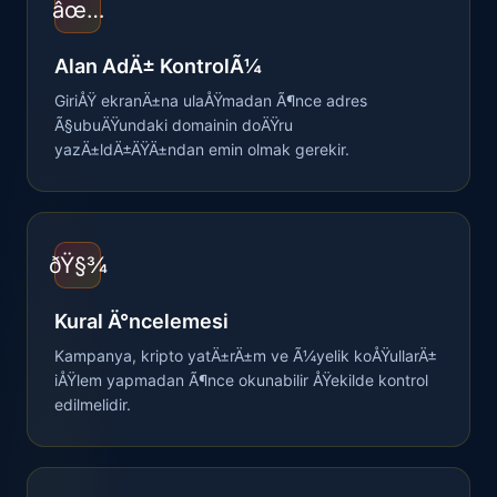
âœ…
Alan AdÄ± KontrolÃ¼
GiriÅŸ ekranÄ±na ulaÅŸmadan Ã¶nce adres
Ã§ubuÄŸundaki domainin doÄŸru
yazÄ±ldÄ±ÄŸÄ±ndan emin olmak gerekir.
ðŸ§¾
Kural Ä°ncelemesi
Kampanya, kripto yatÄ±rÄ±m ve Ã¼yelik koÅŸullarÄ±
iÅŸlem yapmadan Ã¶nce okunabilir ÅŸekilde kontrol
edilmelidir.