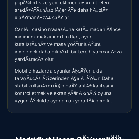
popÃ¼lerlik ve yeni eklenen oyun filtreleri
aradÄ±ÄŸÄ±nÄ±z iÃ§eriÄŸe daha hÄ±zlÄ±
ulaÅŸmanÄ±zÄ± saÄŸlar.
CanlÄ± casino masasÄ±na katÄ±lmadan Ã¶nce
minimum-maksimum limitleri, oyun
kurallarÄ±nÄ± ve masa yoÄŸunluÄŸunu
incelemek daha bilinÃ§li bir tercih yapmanÄ±za
yardÄ±mcÄ± olur.
Mobil cihazlarda oyunlar Ã§oÄŸunlukla
tarayÄ±cÄ± Ã¼zerinden Ã§alÄ±ÅŸÄ±r. Daha
stabil kullanÄ±m iÃ§in baÄŸlantÄ± kalitesini
kontrol etmek ve ekran yÃ¶nÃ¼nÃ¼ oyuna
uygun ÅŸekilde ayarlamak yararlÄ± olabilir.