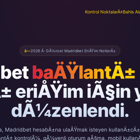
Kontrol NoktalarÄ±
Bahis A
â—
2026 Â· GÃ¼ncel Madridbet EriÅŸim NotlarÄ±
dbet
baÄŸlantÄ± 
± eriÅŸim iÃ§in 
dÃ¼zenlendi.
a, Madridbet hesabÄ±na ulaÅŸmak isteyen kullanÄ±cÄ±l
ntÄ± kontrolÃ¼, gÃ¼venli oturum aÃ§ma, mobil kulla