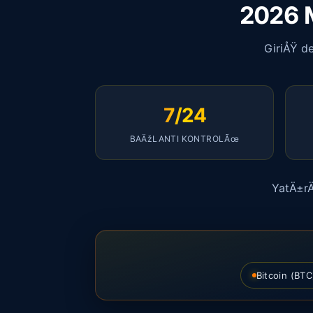
2026 
GiriÅŸ d
7/24
BAÄžLANTI KONTROLÃœ
YatÄ±rÄ
Bitcoin (BTC