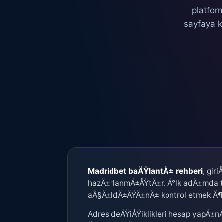
platfor
sayfaya 
Madridbet baÄŸlantÄ± rehberi
, gir
hazÄ±rlanmÄ±ÅŸtÄ±r. Ä°lk adÄ±mda
aÃ§Ä±ldÄ±ÄŸÄ±nÄ± kontrol etmek Ã¶n
Adres deÄŸiÅŸiklikleri hesap yapÄ±