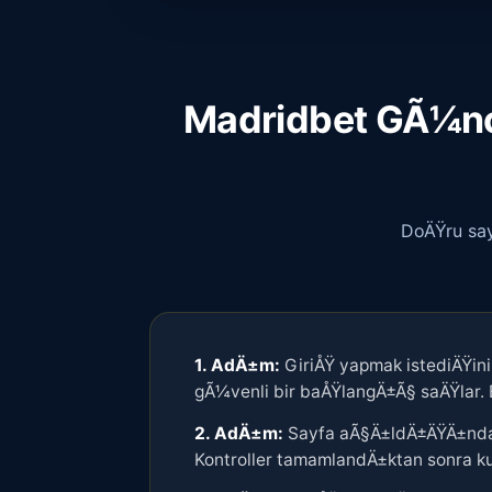
Madridbet GÃ¼n
DoÄŸru sa
1. AdÄ±m:
GiriÅŸ yapmak istediÄŸi
gÃ¼venli bir baÅŸlangÄ±Ã§ saÄŸlar.
2. AdÄ±m:
Sayfa aÃ§Ä±ldÄ±ÄŸÄ±nda k
Kontroller tamamlandÄ±ktan sonra kul