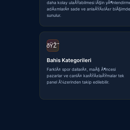
daha kolay ulaÅŸabilmesi iÃ§in yÃ¶nlendirm
adÄ±mlarÄ± sade ve anlaÅŸÄ±lÄ±r biÃ§imd
sunulur.
ðŸŽ¯
Bahis Kategorileri
FarklÄ± spor dallarÄ±, maÃ§ Ã¶ncesi
pazarlar ve canlÄ± karÅŸÄ±laÅŸmalar tek
panel Ã¼zerinden takip edilebilir.