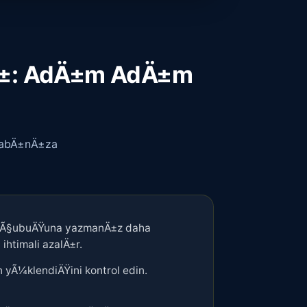
Ä±: AdÄ±m AdÄ±m
sabÄ±nÄ±za
Ä± Ã§ubuÄŸuna yazmanÄ±z daha
htimali azalÄ±r.
yÃ¼klendiÄŸini kontrol edin.