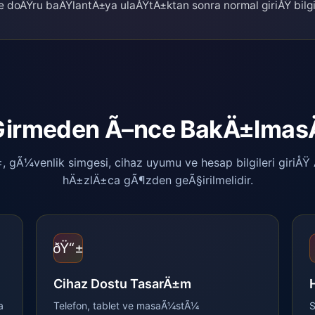
 doÄŸru baÄŸlantÄ±ya ulaÅŸtÄ±ktan sonra normal giriÅŸ bilgile
Girmeden Ã–nce BakÄ±lmas
, gÃ¼venlik simgesi, cihaz uyumu ve hesap bilgileri giriÅŸ
hÄ±zlÄ±ca gÃ¶zden geÃ§irilmelidir.
ðŸ“±
Cihaz Dostu TasarÄ±m
a
Telefon, tablet ve masaÃ¼stÃ¼
S