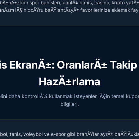
Ä±nÄ±zdan spor bahisleri, canlÄ± bahis, casino, kripto yat
lanÄ±m iÃ§in doÄŸru baÄŸlantÄ±yÄ± favorilerinize eklemek fay
is EkranÄ±: OranlarÄ± Takip
HazÄ±rlama
lini daha kontrollÃ¼ kullanmak isteyenler iÃ§in temel kupo
bilgileri.
, tenis, voleybol ve e-spor gibi branÅŸlar ayrÄ± baÅŸlÄ±klar a