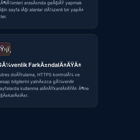
Ã¶lÃ¼mleri arasÄ±nda geÃ§iÅŸ yapmak
Ã§in sayfa iÃ§i alanlar dÃ¼zenli bir yapÄ±
zler.
Ÿ›¡ï¸
GÃ¼venlik FarkÄ±ndalÄ±ÄŸÄ±
dres doÄŸrulama, HTTPS kontrolÃ¼ ve
esap bilgilerini yalnÄ±zca gÃ¼venilir
ayfalarda kullanma alÄ±ÅŸkanlÄ±ÄŸÄ± Ã¶ne
§Ä±karÄ±lÄ±r.