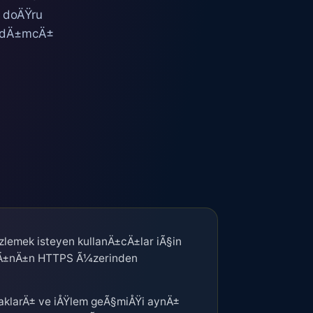
, doÄŸru
ardÄ±mcÄ±
izlemek isteyen kullanÄ±cÄ±lar iÃ§in
tÄ±nÄ±n HTTPS Ã¼zerinden
aklarÄ± ve iÅŸlem geÃ§miÅŸi aynÄ±