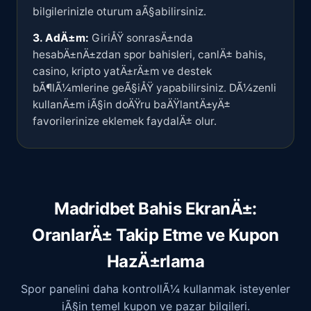
bilgilerinizle oturum aÃ§abilirsiniz.
3. AdÄ±m:
GiriÅŸ sonrasÄ±nda
hesabÄ±nÄ±zdan spor bahisleri, canlÄ± bahis,
casino, kripto yatÄ±rÄ±m ve destek
bÃ¶lÃ¼mlerine geÃ§iÅŸ yapabilirsiniz. DÃ¼zenli
kullanÄ±m iÃ§in doÄŸru baÄŸlantÄ±yÄ±
favorilerinize eklemek faydalÄ± olur.
Madridbet Bahis EkranÄ±:
OranlarÄ± Takip Etme ve Kupon
HazÄ±rlama
Spor panelini daha kontrollÃ¼ kullanmak isteyenler
iÃ§in temel kupon ve pazar bilgileri.