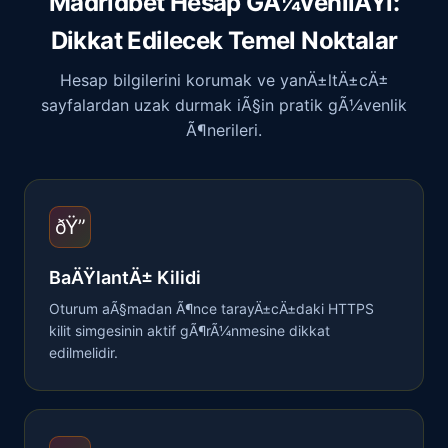
Madridbet Hesap GÃ¼venliÄŸi:
Dikkat Edilecek Temel Noktalar
Hesap bilgilerini korumak ve yanÄ±ltÄ±cÄ±
sayfalardan uzak durmak iÃ§in pratik gÃ¼venlik
Ã¶nerileri.
ðŸ”
BaÄŸlantÄ± Kilidi
Oturum aÃ§madan Ã¶nce tarayÄ±cÄ±daki HTTPS
kilit simgesinin aktif gÃ¶rÃ¼nmesine dikkat
edilmelidir.