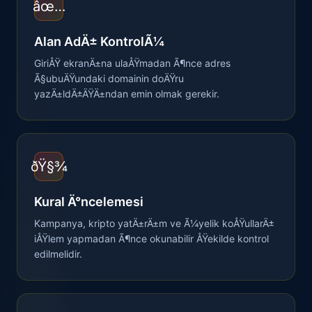
âœ…
Alan AdÄ± KontrolÃ¼
GiriÅŸ ekranÄ±na ulaÅŸmadan Ã¶nce adres
Ã§ubuÄŸundaki domainin doÄŸru
yazÄ±ldÄ±ÄŸÄ±ndan emin olmak gerekir.
ðŸ§¾
Kural Ä°ncelemesi
Kampanya, kripto yatÄ±rÄ±m ve Ã¼yelik koÅŸullarÄ±
iÅŸlem yapmadan Ã¶nce okunabilir ÅŸekilde kontrol
edilmelidir.