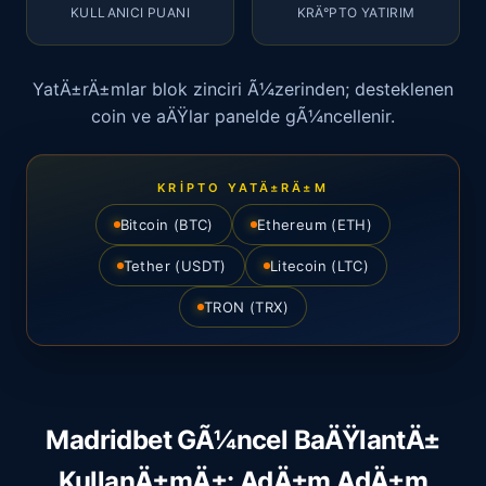
KULLANICI PUANI
KRÄ°PTO YATIRIM
YatÄ±rÄ±mlar blok zinciri Ã¼zerinden; desteklenen
coin ve aÄŸlar panelde gÃ¼ncellenir.
KRIPTO YATÄ±RÄ±M
Bitcoin (BTC)
Ethereum (ETH)
Tether (USDT)
Litecoin (LTC)
TRON (TRX)
Madridbet GÃ¼ncel BaÄŸlantÄ±
KullanÄ±mÄ±: AdÄ±m AdÄ±m