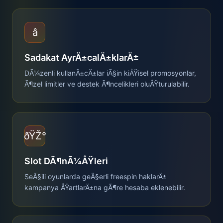
â­
Sadakat AyrÄ±calÄ±klarÄ±
DÃ¼zenli kullanÄ±cÄ±lar iÃ§in kiÅŸisel promosyonlar,
Ã¶zel limitler ve destek Ã¶ncelikleri oluÅŸturulabilir.
ðŸŽ°
Slot DÃ¶nÃ¼ÅŸleri
SeÃ§ili oyunlarda geÃ§erli freespin haklarÄ±
kampanya ÅŸartlarÄ±na gÃ¶re hesaba eklenebilir.