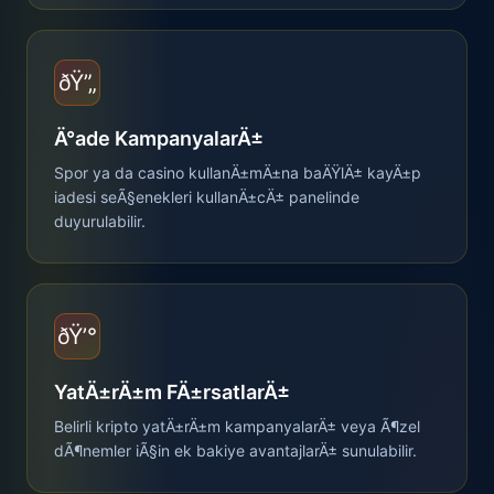
ðŸ”„
Ä°ade KampanyalarÄ±
Spor ya da casino kullanÄ±mÄ±na baÄŸlÄ± kayÄ±p
iadesi seÃ§enekleri kullanÄ±cÄ± panelinde
duyurulabilir.
ðŸ’°
YatÄ±rÄ±m FÄ±rsatlarÄ±
Belirli kripto yatÄ±rÄ±m kampanyalarÄ± veya Ã¶zel
dÃ¶nemler iÃ§in ek bakiye avantajlarÄ± sunulabilir.