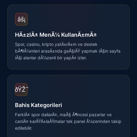
âš¡
HÄ±zlÄ± MenÃ¼ KullanÄ±mÄ±
Spor, casino, kripto yatÄ±rÄ±m ve destek
bÃ¶lÃ¼mleri arasÄ±nda geÃ§iÅŸ yapmak iÃ§in sayfa
iÃ§i alanlar dÃ¼zenli bir yapÄ± izler.
ðŸŽ¯
Bahis Kategorileri
FarklÄ± spor dallarÄ±, maÃ§ Ã¶ncesi pazarlar ve
canlÄ± karÅŸÄ±laÅŸmalar tek panel Ã¼zerinden takip
edilebilir.