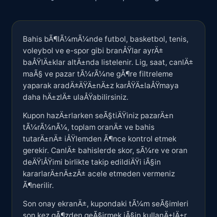
Bahis bÃ¶lÃ¼mÃ¼nde futbol, basketbol, tenis,
voleybol ve e-spor gibi branÅŸlar ayrÄ±
baÅŸlÄ±klar altÄ±nda listelenir. Lig, saat, canlÄ±
maÃ§ ve pazar tÃ¼rÃ¼ne gÃ¶re filtreleme
yaparak aradÄ±ÄŸÄ±nÄ±z karÅŸÄ±laÅŸmaya
daha hÄ±zlÄ± ulaÅŸabilirsiniz.
Kupon hazÄ±rlarken seÃ§tiÄŸiniz pazarÄ±n
tÃ¼rÃ¼nÃ¼, toplam oranÄ± ve bahis
tutarÄ±nÄ± iÅŸlemden Ã¶nce kontrol etmek
gerekir. CanlÄ± bahislerde skor, sÃ¼re ve oran
deÄŸiÅŸimi birlikte takip edildiÄŸi iÃ§in
kararlarÄ±nÄ±zÄ± acele etmeden vermeniz
Ã¶nerilir.
Son onay ekranÄ±, kupondaki tÃ¼m seÃ§imleri
son kez gÃ¶zden geÃ§irmek iÃ§in kullanÄ±lÄ±r.