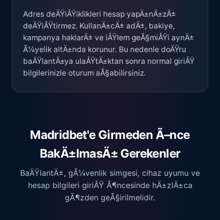
Adres deÄŸiÅŸiklikleri hesap yapÄ±nÄ±zÄ±
deÄŸiÅŸtirmez. KullanÄ±cÄ± adÄ±, bakiye,
kampanya haklarÄ± ve iÅŸlem geÃ§miÅŸi aynÄ±
Ã¼yelik altÄ±nda korunur. Bu nedenle doÄŸru
baÄŸlantÄ±ya ulaÅŸtÄ±ktan sonra normal giriÅŸ
bilgilerinizle oturum aÃ§abilirsiniz.
Madridbet'e Girmeden Ã–nce
BakÄ±lmasÄ± Gerekenler
BaÄŸlantÄ±, gÃ¼venlik simgesi, cihaz uyumu ve
hesap bilgileri giriÅŸ Ã¶ncesinde hÄ±zlÄ±ca
gÃ¶zden geÃ§irilmelidir.