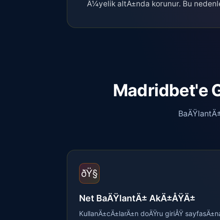
Ã¼yelik altÄ±nda korunur. Bu nedenle
Madridbet'e 
BaÄŸlantÄ±
ðŸ§­
Net BaÄŸlantÄ± AkÄ±ÅŸÄ±
KullanÄ±cÄ±larÄ±n doÄŸru giriÅŸ sayfasÄ±n