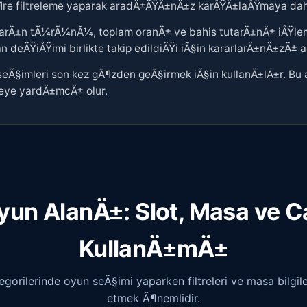
e filtreleme yaparak aradÄ±ÄŸÄ±nÄ±z karÅŸÄ±laÅŸmaya daha 
zarÄ±n tÃ¼rÃ¼nÃ¼, toplam oranÄ± ve bahis tutarÄ±nÄ± iÅŸlem
n deÄŸiÅŸimi birlikte takip edildiÄŸi iÃ§in kararlarÄ±nÄ±zÄ± 
eÃ§imleri son kez gÃ¶zden geÃ§irmek iÃ§in kullanÄ±lÄ±r. B
meye yardÄ±mcÄ± olur.
yun AlanÄ±: Slot, Masa ve C
KullanÄ±mÄ±
gorilerinde oyun seÃ§imi yaparken filtreleri ve masa bilgile
etmek Ã¶nemlidir.