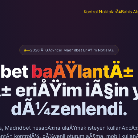
Kontrol NoktalarÄ±
Bahis A
â—
2026 Â· GÃ¼ncel Madridbet EriÅŸim NotlarÄ±
dbet
baÄŸlantÄ± 
± eriÅŸim iÃ§in 
dÃ¼zenlendi.
a, Madridbet hesabÄ±na ulaÅŸmak isteyen kullanÄ±cÄ±l
ntÄ± kontrolÃ¼, gÃ¼venli oturum aÃ§ma, mobil kulla