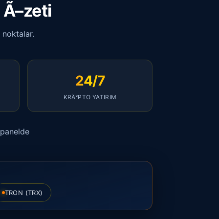
Ã–zeti
noktalar.
24/7
KRÄ°PTO YATIRIM
 panelde
TRON (TRX)