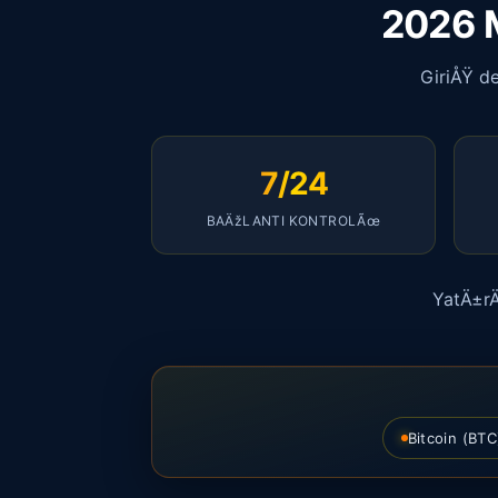
2026 
GiriÅŸ d
7/24
BAÄžLANTI KONTROLÃœ
YatÄ±rÄ
Bitcoin (BTC