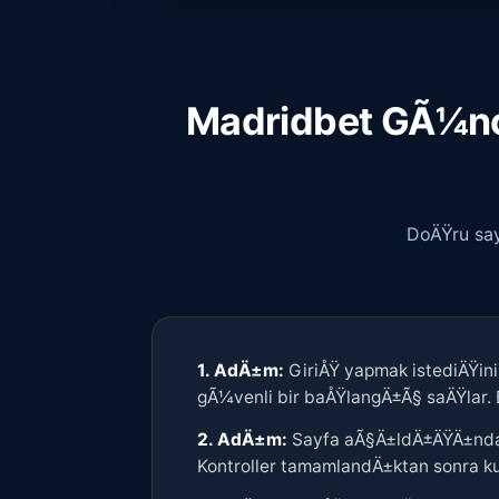
Madridbet GÃ¼n
DoÄŸru sa
1. AdÄ±m:
GiriÅŸ yapmak istediÄŸi
gÃ¼venli bir baÅŸlangÄ±Ã§ saÄŸlar.
2. AdÄ±m:
Sayfa aÃ§Ä±ldÄ±ÄŸÄ±nda k
Kontroller tamamlandÄ±ktan sonra kul