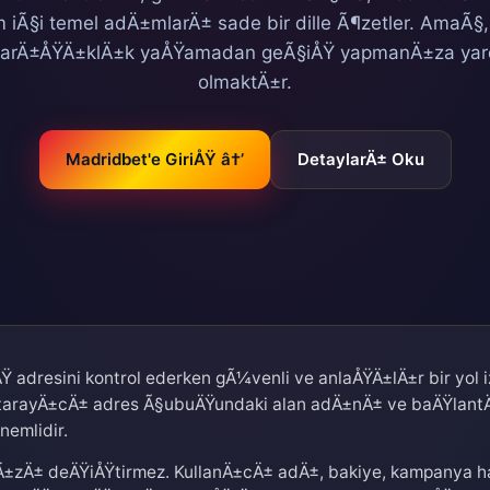
m iÃ§i temel adÄ±mlarÄ± sade bir dille Ã¶zetler. AmaÃ§
karÄ±ÅŸÄ±klÄ±k yaÅŸamadan geÃ§iÅŸ yapmanÄ±za y
olmaktÄ±r.
Madridbet'e GiriÅŸ â†’
DetaylarÄ± Oku
iÅŸ adresini kontrol ederken gÃ¼venli ve anlaÅŸÄ±lÄ±r bir yol 
 tarayÄ±cÄ± adres Ã§ubuÄŸundaki alan adÄ±nÄ± ve baÄŸlan
emlidir.
nÄ±zÄ± deÄŸiÅŸtirmez. KullanÄ±cÄ± adÄ±, bakiye, kampanya h