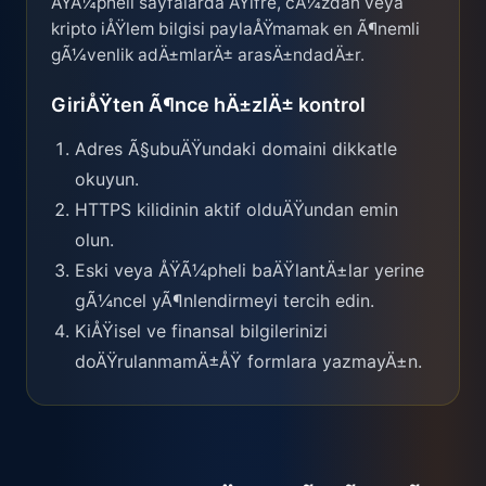
ÅŸÃ¼pheli sayfalarda ÅŸifre, cÃ¼zdan veya
kripto iÅŸlem bilgisi paylaÅŸmamak en Ã¶nemli
gÃ¼venlik adÄ±mlarÄ± arasÄ±ndadÄ±r.
GiriÅŸten Ã¶nce hÄ±zlÄ± kontrol
Adres Ã§ubuÄŸundaki domaini dikkatle
okuyun.
HTTPS kilidinin aktif olduÄŸundan emin
olun.
Eski veya ÅŸÃ¼pheli baÄŸlantÄ±lar yerine
gÃ¼ncel yÃ¶nlendirmeyi tercih edin.
KiÅŸisel ve finansal bilgilerinizi
doÄŸrulanmamÄ±ÅŸ formlara yazmayÄ±n.