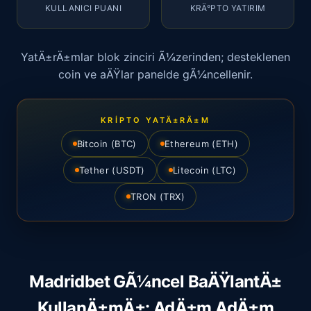
KULLANICI PUANI
KRÄ°PTO YATIRIM
YatÄ±rÄ±mlar blok zinciri Ã¼zerinden; desteklenen
coin ve aÄŸlar panelde gÃ¼ncellenir.
KRIPTO YATÄ±RÄ±M
Bitcoin (BTC)
Ethereum (ETH)
Tether (USDT)
Litecoin (LTC)
TRON (TRX)
Madridbet GÃ¼ncel BaÄŸlantÄ±
KullanÄ±mÄ±: AdÄ±m AdÄ±m