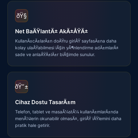
ðŸ§­
Net BaÄŸlantÄ± AkÄ±ÅŸÄ±
KullanÄ±cÄ±larÄ±n doÄŸru giriÅŸ sayfasÄ±na daha
kolay ulaÅŸabilmesi iÃ§in yÃ¶nlendirme adÄ±mlarÄ±
sade ve anlaÅŸÄ±lÄ±r biÃ§imde sunulur.
ðŸ“±
Cihaz Dostu TasarÄ±m
Telefon, tablet ve masaÃ¼stÃ¼ kullanÄ±mlarÄ±nda
menÃ¼lerin okunabilir olmasÄ±, giriÅŸ iÅŸlemini daha
pratik hale getirir.