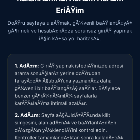
EriÅŸim
DoÄŸru sayfaya ulaÅŸmak, gÃ¼venli baÄŸlantÄ±yÄ±
gÃ¶rmek ve hesabÄ±nÄ±za sorunsuz giriÅŸ yapmak
iÃ§in kÄ±sa yol haritasÄ±.
1. AdÄ±m:
GiriÅŸ yapmak istediÄŸinizde adresi
arama sonuÃ§larÄ± yerine doÄŸrudan
tarayÄ±cÄ± Ã§ubuÄŸuna yazmanÄ±z daha
gÃ¼venli bir baÅŸlangÄ±Ã§ saÄŸlar. BÃ¶ylece
benzer gÃ¶rÃ¼nÃ¼mlÃ¼ sayfalarla
karÅŸÄ±laÅŸma ihtimali azalÄ±r.
2. AdÄ±m:
Sayfa aÃ§Ä±ldÄ±ÄŸÄ±nda kilit
simgesini, alan adÄ±nÄ± ve baÄŸlantÄ±nÄ±n
dÃ¼zgÃ¼n yÃ¼klendiÄŸini kontrol edin.
Kontroller tamamlandÄ±ktan sonra kullanÄ±cÄ±