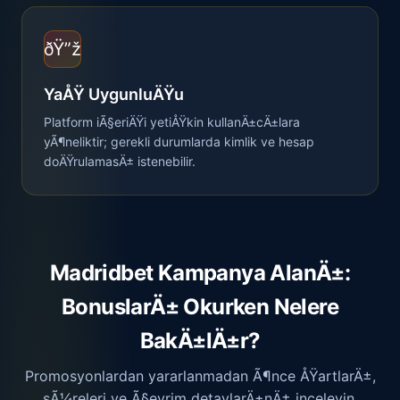
ðŸ”ž
YaÅŸ UygunluÄŸu
Platform iÃ§eriÄŸi yetiÅŸkin kullanÄ±cÄ±lara
yÃ¶neliktir; gerekli durumlarda kimlik ve hesap
doÄŸrulamasÄ± istenebilir.
Madridbet Kampanya AlanÄ±:
BonuslarÄ± Okurken Nelere
BakÄ±lÄ±r?
Promosyonlardan yararlanmadan Ã¶nce ÅŸartlarÄ±,
sÃ¼releri ve Ã§evrim detaylarÄ±nÄ± inceleyin.