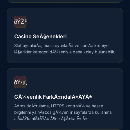
ðŸŽ²
Casino SeÃ§enekleri
Slot oyunlarÄ±, masa oyunlarÄ± ve canlÄ± krupiyeli
iÃ§erikler kategori dÃ¼zeniyle daha kolay bulunabilir.
ðŸ›¡ï¸
GÃ¼venlik FarkÄ±ndalÄ±ÄŸÄ±
Adres doÄŸrulama, HTTPS kontrolÃ¼ ve hesap
bilgilerini yalnÄ±zca gÃ¼venilir sayfalarda kullanma
alÄ±ÅŸkanlÄ±ÄŸÄ± Ã¶ne Ã§Ä±karÄ±lÄ±r.