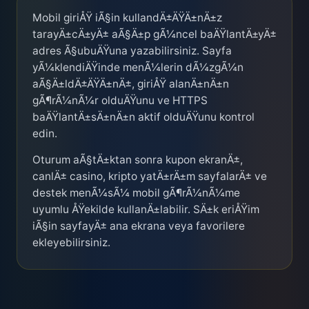
Mobil giriÅŸ iÃ§in kullandÄ±ÄŸÄ±nÄ±z
tarayÄ±cÄ±yÄ± aÃ§Ä±p gÃ¼ncel baÄŸlantÄ±yÄ±
adres Ã§ubuÄŸuna yazabilirsiniz. Sayfa
yÃ¼klendiÄŸinde menÃ¼lerin dÃ¼zgÃ¼n
aÃ§Ä±ldÄ±ÄŸÄ±nÄ±, giriÅŸ alanÄ±nÄ±n
gÃ¶rÃ¼nÃ¼r olduÄŸunu ve HTTPS
baÄŸlantÄ±sÄ±nÄ±n aktif olduÄŸunu kontrol
edin.
Oturum aÃ§tÄ±ktan sonra kupon ekranÄ±,
canlÄ± casino, kripto yatÄ±rÄ±m sayfalarÄ± ve
destek menÃ¼sÃ¼ mobil gÃ¶rÃ¼nÃ¼me
uyumlu ÅŸekilde kullanÄ±labilir. SÄ±k eriÅŸim
iÃ§in sayfayÄ± ana ekrana veya favorilere
ekleyebilirsiniz.