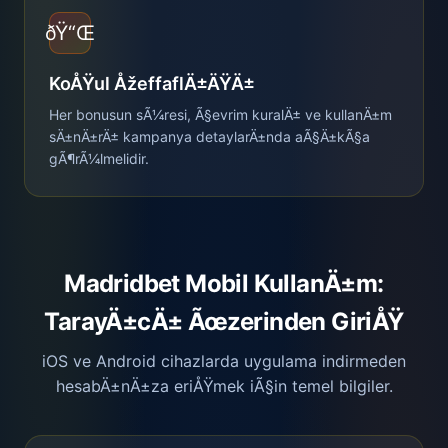
ðŸ“Œ
KoÅŸul ÅžeffaflÄ±ÄŸÄ±
Her bonusun sÃ¼resi, Ã§evrim kuralÄ± ve kullanÄ±m
sÄ±nÄ±rÄ± kampanya detaylarÄ±nda aÃ§Ä±kÃ§a
gÃ¶rÃ¼lmelidir.
Madridbet Mobil KullanÄ±m:
TarayÄ±cÄ± Ãœzerinden GiriÅŸ
iOS ve Android cihazlarda uygulama indirmeden
hesabÄ±nÄ±za eriÅŸmek iÃ§in temel bilgiler.