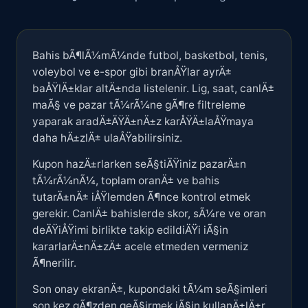
Bahis bÃ¶lÃ¼mÃ¼nde futbol, basketbol, tenis,
voleybol ve e-spor gibi branÅŸlar ayrÄ±
baÅŸlÄ±klar altÄ±nda listelenir. Lig, saat, canlÄ±
maÃ§ ve pazar tÃ¼rÃ¼ne gÃ¶re filtreleme
yaparak aradÄ±ÄŸÄ±nÄ±z karÅŸÄ±laÅŸmaya
daha hÄ±zlÄ± ulaÅŸabilirsiniz.
Kupon hazÄ±rlarken seÃ§tiÄŸiniz pazarÄ±n
tÃ¼rÃ¼nÃ¼, toplam oranÄ± ve bahis
tutarÄ±nÄ± iÅŸlemden Ã¶nce kontrol etmek
gerekir. CanlÄ± bahislerde skor, sÃ¼re ve oran
deÄŸiÅŸimi birlikte takip edildiÄŸi iÃ§in
kararlarÄ±nÄ±zÄ± acele etmeden vermeniz
Ã¶nerilir.
Son onay ekranÄ±, kupondaki tÃ¼m seÃ§imleri
son kez gÃ¶zden geÃ§irmek iÃ§in kullanÄ±lÄ±r.