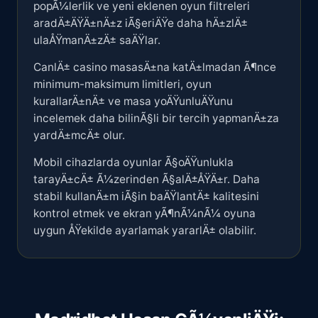
popÃ¼lerlik ve yeni eklenen oyun filtreleri
aradÄ±ÄŸÄ±nÄ±z iÃ§eriÄŸe daha hÄ±zlÄ±
ulaÅŸmanÄ±zÄ± saÄŸlar.
CanlÄ± casino masasÄ±na katÄ±lmadan Ã¶nce
minimum-maksimum limitleri, oyun
kurallarÄ±nÄ± ve masa yoÄŸunluÄŸunu
incelemek daha bilinÃ§li bir tercih yapmanÄ±za
yardÄ±mcÄ± olur.
Mobil cihazlarda oyunlar Ã§oÄŸunlukla
tarayÄ±cÄ± Ã¼zerinden Ã§alÄ±ÅŸÄ±r. Daha
stabil kullanÄ±m iÃ§in baÄŸlantÄ± kalitesini
kontrol etmek ve ekran yÃ¶nÃ¼nÃ¼ oyuna
uygun ÅŸekilde ayarlamak yararlÄ± olabilir.