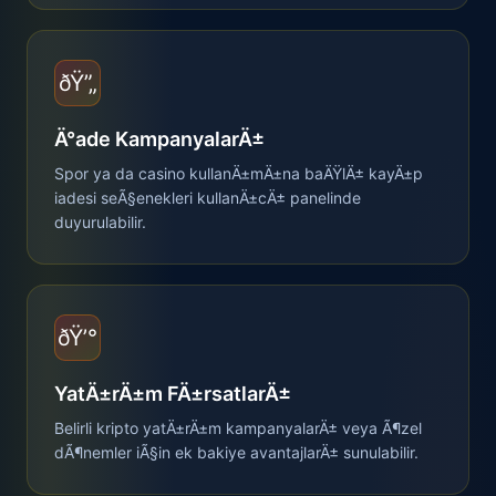
ðŸ”„
Ä°ade KampanyalarÄ±
Spor ya da casino kullanÄ±mÄ±na baÄŸlÄ± kayÄ±p
iadesi seÃ§enekleri kullanÄ±cÄ± panelinde
duyurulabilir.
ðŸ’°
YatÄ±rÄ±m FÄ±rsatlarÄ±
Belirli kripto yatÄ±rÄ±m kampanyalarÄ± veya Ã¶zel
dÃ¶nemler iÃ§in ek bakiye avantajlarÄ± sunulabilir.