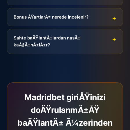
Bonus ÅŸartlarÄ± nerede incelenir?
Sahte baÄŸlantÄ±lardan nasÄ±l
kaÃ§Ä±nÄ±lÄ±r?
Madridbet giriÅŸinizi
doÄŸrulanmÄ±ÅŸ
baÄŸlantÄ± Ã¼zerinden