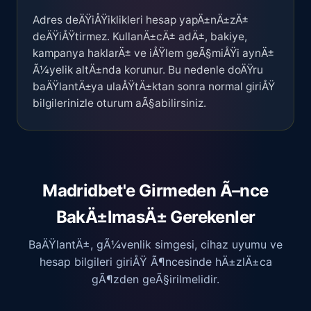
Adres deÄŸiÅŸiklikleri hesap yapÄ±nÄ±zÄ±
deÄŸiÅŸtirmez. KullanÄ±cÄ± adÄ±, bakiye,
kampanya haklarÄ± ve iÅŸlem geÃ§miÅŸi aynÄ±
Ã¼yelik altÄ±nda korunur. Bu nedenle doÄŸru
baÄŸlantÄ±ya ulaÅŸtÄ±ktan sonra normal giriÅŸ
bilgilerinizle oturum aÃ§abilirsiniz.
Madridbet'e Girmeden Ã–nce
BakÄ±lmasÄ± Gerekenler
BaÄŸlantÄ±, gÃ¼venlik simgesi, cihaz uyumu ve
hesap bilgileri giriÅŸ Ã¶ncesinde hÄ±zlÄ±ca
gÃ¶zden geÃ§irilmelidir.