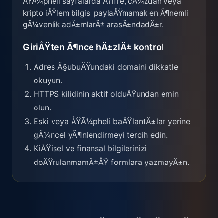
ÅŸÃ¼pheli sayfalarda ÅŸifre, cÃ¼zdan veya
kripto iÅŸlem bilgisi paylaÅŸmamak en Ã¶nemli
gÃ¼venlik adÄ±mlarÄ± arasÄ±ndadÄ±r.
GiriÅŸten Ã¶nce hÄ±zlÄ± kontrol
Adres Ã§ubuÄŸundaki domaini dikkatle
okuyun.
HTTPS kilidinin aktif olduÄŸundan emin
olun.
Eski veya ÅŸÃ¼pheli baÄŸlantÄ±lar yerine
gÃ¼ncel yÃ¶nlendirmeyi tercih edin.
KiÅŸisel ve finansal bilgilerinizi
doÄŸrulanmamÄ±ÅŸ formlara yazmayÄ±n.