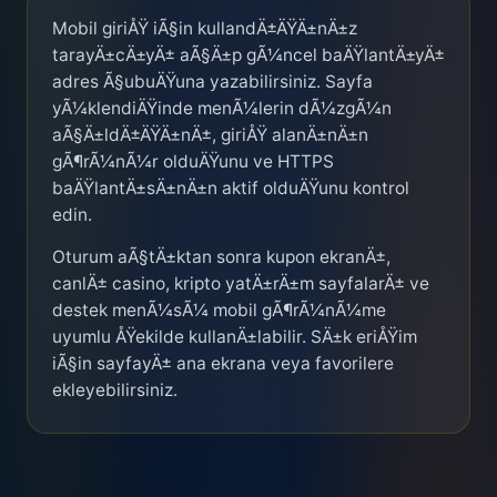
Mobil giriÅŸ iÃ§in kullandÄ±ÄŸÄ±nÄ±z
tarayÄ±cÄ±yÄ± aÃ§Ä±p gÃ¼ncel baÄŸlantÄ±yÄ±
adres Ã§ubuÄŸuna yazabilirsiniz. Sayfa
yÃ¼klendiÄŸinde menÃ¼lerin dÃ¼zgÃ¼n
aÃ§Ä±ldÄ±ÄŸÄ±nÄ±, giriÅŸ alanÄ±nÄ±n
gÃ¶rÃ¼nÃ¼r olduÄŸunu ve HTTPS
baÄŸlantÄ±sÄ±nÄ±n aktif olduÄŸunu kontrol
edin.
Oturum aÃ§tÄ±ktan sonra kupon ekranÄ±,
canlÄ± casino, kripto yatÄ±rÄ±m sayfalarÄ± ve
destek menÃ¼sÃ¼ mobil gÃ¶rÃ¼nÃ¼me
uyumlu ÅŸekilde kullanÄ±labilir. SÄ±k eriÅŸim
iÃ§in sayfayÄ± ana ekrana veya favorilere
ekleyebilirsiniz.