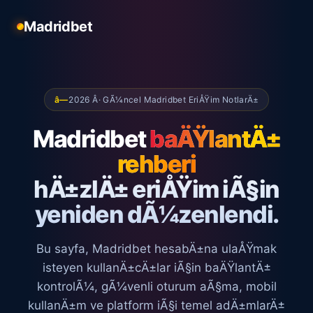
Madridbet
â—
2026 Â· GÃ¼ncel Madridbet EriÅŸim NotlarÄ±
Madridbet
baÄŸlantÄ±
rehberi
hÄ±zlÄ± eriÅŸim iÃ§in
yeniden dÃ¼zenlendi.
Bu sayfa, Madridbet hesabÄ±na ulaÅŸmak
isteyen kullanÄ±cÄ±lar iÃ§in baÄŸlantÄ±
kontrolÃ¼, gÃ¼venli oturum aÃ§ma, mobil
kullanÄ±m ve platform iÃ§i temel adÄ±mlarÄ±