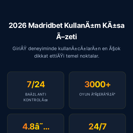
2026 Madridbet KullanÄ±m KÄ±sa
Ã–zeti
GiriÅŸ deneyiminde kullanÄ±cÄ±larÄ±n en Ã§ok
dikkat ettiÄŸi temel noktalar.
7/24
3000+
BAÄžLANTI
OYUN Ä°Ã‡ERÄ°ÄžÄ°
KONTROLÃœ
4.8â˜…
24/7