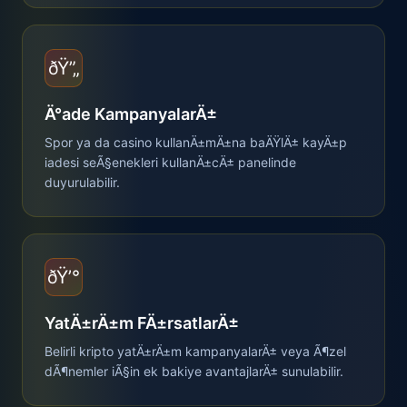
ðŸ”„
Ä°ade KampanyalarÄ±
Spor ya da casino kullanÄ±mÄ±na baÄŸlÄ± kayÄ±p
iadesi seÃ§enekleri kullanÄ±cÄ± panelinde
duyurulabilir.
ðŸ’°
YatÄ±rÄ±m FÄ±rsatlarÄ±
Belirli kripto yatÄ±rÄ±m kampanyalarÄ± veya Ã¶zel
dÃ¶nemler iÃ§in ek bakiye avantajlarÄ± sunulabilir.