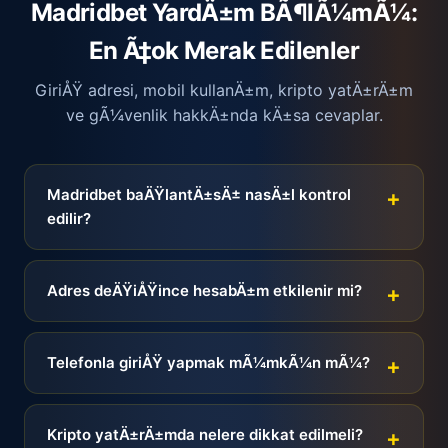
Madridbet YardÄ±m BÃ¶lÃ¼mÃ¼:
En Ã‡ok Merak Edilenler
GiriÅŸ adresi, mobil kullanÄ±m, kripto yatÄ±rÄ±m
ve gÃ¼venlik hakkÄ±nda kÄ±sa cevaplar.
Madridbet baÄŸlantÄ±sÄ± nasÄ±l kontrol
edilir?
Adres deÄŸiÅŸince hesabÄ±m etkilenir mi?
Telefonla giriÅŸ yapmak mÃ¼mkÃ¼n mÃ¼?
Kripto yatÄ±rÄ±mda nelere dikkat edilmeli?