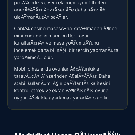
popÃ¼lerlik ve yeni eklenen oyun filtreleri
aradÄ±ÄŸÄ±nÄ±z iÃ§eriÄŸe daha hÄ±zlÄ±
ulaÅŸmanÄ±zÄ± saÄŸlar.
CanlÄ± casino masasÄ±na katÄ±lmadan Ã¶nce
minimum-maksimum limitleri, oyun
kurallarÄ±nÄ± ve masa yoÄŸunluÄŸunu
incelemek daha bilinÃ§li bir tercih yapmanÄ±za
yardÄ±mcÄ± olur.
Mobil cihazlarda oyunlar Ã§oÄŸunlukla
tarayÄ±cÄ± Ã¼zerinden Ã§alÄ±ÅŸÄ±r. Daha
stabil kullanÄ±m iÃ§in baÄŸlantÄ± kalitesini
kontrol etmek ve ekran yÃ¶nÃ¼nÃ¼ oyuna
uygun ÅŸekilde ayarlamak yararlÄ± olabilir.