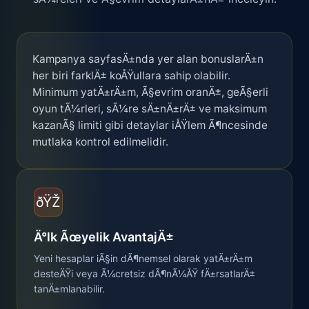
Kampanya sayfasÄ±nda yer alan bonuslarÄ±n
her biri farklÄ± koÅŸullara sahip olabilir.
Minimum yatÄ±rÄ±m, Ã§evrim oranÄ±, geÃ§erli
oyun tÃ¼rleri, sÃ¼re sÄ±nÄ±rÄ± ve maksimum
kazanÃ§ limiti gibi detaylar iÅŸlem Ã¶ncesinde
mutlaka kontrol edilmelidir.
ðŸŽ
Ä°lk Ãœyelik AvantajÄ±
Yeni hesaplar iÃ§in dÃ¶nemsel olarak yatÄ±rÄ±m
desteÄŸi veya Ã¼cretsiz dÃ¶nÃ¼ÅŸ fÄ±rsatlarÄ±
tanÄ±mlanabilir.