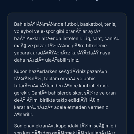
Bahis bÃ¶lÃ¼mÃ¼nde futbol, basketbol, tenis,
voleybol ve e-spor gibi branÅŸlar ayrÄ±
baÅŸlÄ±klar altÄ±nda listelenir. Lig, saat, canlÄ±
maÃ§ ve pazar tÃ¼rÃ¼ne gÃ¶re filtreleme
yaparak aradÄ±ÄŸÄ±nÄ±z karÅŸÄ±laÅŸmaya
daha hÄ±zlÄ± ulaÅŸabilirsiniz.
Kupon hazÄ±rlarken seÃ§tiÄŸiniz pazarÄ±n
tÃ¼rÃ¼nÃ¼, toplam oranÄ± ve bahis
tutarÄ±nÄ± iÅŸlemden Ã¶nce kontrol etmek
gerekir. CanlÄ± bahislerde skor, sÃ¼re ve oran
deÄŸiÅŸimi birlikte takip edildiÄŸi iÃ§in
kararlarÄ±nÄ±zÄ± acele etmeden vermeniz
Ã¶nerilir.
Son onay ekranÄ±, kupondaki tÃ¼m seÃ§imleri
son kez gÃ¶zden geÃ§irmek iÃ§in kullanÄ±lÄ±r.