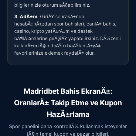
bilgilerinizle oturum aÃ§abilirsiniz.
3. AdÄ±m:
GiriÅŸ sonrasÄ±nda
hesabÄ±nÄ±zdan spor bahisleri, canlÄ± bahis,
casino, kripto yatÄ±rÄ±m ve destek
bÃ¶lÃ¼mlerine geÃ§iÅŸ yapabilirsiniz. DÃ¼zenli
kullanÄ±m iÃ§in doÄŸru baÄŸlantÄ±yÄ±
favorilerinize eklemek faydalÄ± olur.
Madridbet Bahis EkranÄ±:
OranlarÄ± Takip Etme ve Kupon
HazÄ±rlama
Spor panelini daha kontrollÃ¼ kullanmak isteyenler
iÃ§in temel kupon ve pazar bilgileri.