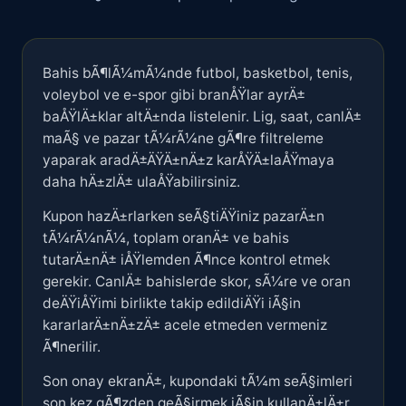
Bahis bÃ¶lÃ¼mÃ¼nde futbol, basketbol, tenis,
voleybol ve e-spor gibi branÅŸlar ayrÄ±
baÅŸlÄ±klar altÄ±nda listelenir. Lig, saat, canlÄ±
maÃ§ ve pazar tÃ¼rÃ¼ne gÃ¶re filtreleme
yaparak aradÄ±ÄŸÄ±nÄ±z karÅŸÄ±laÅŸmaya
daha hÄ±zlÄ± ulaÅŸabilirsiniz.
Kupon hazÄ±rlarken seÃ§tiÄŸiniz pazarÄ±n
tÃ¼rÃ¼nÃ¼, toplam oranÄ± ve bahis
tutarÄ±nÄ± iÅŸlemden Ã¶nce kontrol etmek
gerekir. CanlÄ± bahislerde skor, sÃ¼re ve oran
deÄŸiÅŸimi birlikte takip edildiÄŸi iÃ§in
kararlarÄ±nÄ±zÄ± acele etmeden vermeniz
Ã¶nerilir.
Son onay ekranÄ±, kupondaki tÃ¼m seÃ§imleri
son kez gÃ¶zden geÃ§irmek iÃ§in kullanÄ±lÄ±r.