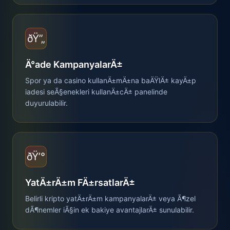
ðŸ”„
Ä°ade KampanyalarÄ±
Spor ya da casino kullanÄ±mÄ±na baÄŸlÄ± kayÄ±p
iadesi seÃ§enekleri kullanÄ±cÄ± panelinde
duyurulabilir.
ðŸ’°
YatÄ±rÄ±m FÄ±rsatlarÄ±
Belirli kripto yatÄ±rÄ±m kampanyalarÄ± veya Ã¶zel
dÃ¶nemler iÃ§in ek bakiye avantajlarÄ± sunulabilir.