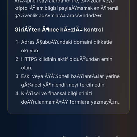
ÅŸÃ¼pheli sayfalarda ÅŸifre, cÃ¼zdan veya
kripto iÅŸlem bilgisi paylaÅŸmamak en Ã¶nemli
gÃ¼venlik adÄ±mlarÄ± arasÄ±ndadÄ±r.
GiriÅŸten Ã¶nce hÄ±zlÄ± kontrol
Adres Ã§ubuÄŸundaki domaini dikkatle
okuyun.
HTTPS kilidinin aktif olduÄŸundan emin
olun.
Eski veya ÅŸÃ¼pheli baÄŸlantÄ±lar yerine
gÃ¼ncel yÃ¶nlendirmeyi tercih edin.
KiÅŸisel ve finansal bilgilerinizi
doÄŸrulanmamÄ±ÅŸ formlara yazmayÄ±n.