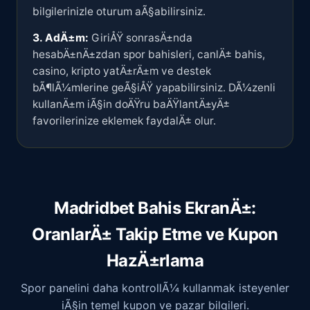
bilgilerinizle oturum aÃ§abilirsiniz.
3. AdÄ±m:
GiriÅŸ sonrasÄ±nda
hesabÄ±nÄ±zdan spor bahisleri, canlÄ± bahis,
casino, kripto yatÄ±rÄ±m ve destek
bÃ¶lÃ¼mlerine geÃ§iÅŸ yapabilirsiniz. DÃ¼zenli
kullanÄ±m iÃ§in doÄŸru baÄŸlantÄ±yÄ±
favorilerinize eklemek faydalÄ± olur.
Madridbet Bahis EkranÄ±:
OranlarÄ± Takip Etme ve Kupon
HazÄ±rlama
Spor panelini daha kontrollÃ¼ kullanmak isteyenler
iÃ§in temel kupon ve pazar bilgileri.