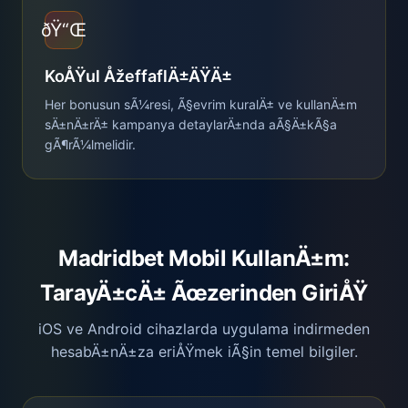
ðŸ“Œ
KoÅŸul ÅžeffaflÄ±ÄŸÄ±
Her bonusun sÃ¼resi, Ã§evrim kuralÄ± ve kullanÄ±m
sÄ±nÄ±rÄ± kampanya detaylarÄ±nda aÃ§Ä±kÃ§a
gÃ¶rÃ¼lmelidir.
Madridbet Mobil KullanÄ±m:
TarayÄ±cÄ± Ãœzerinden GiriÅŸ
iOS ve Android cihazlarda uygulama indirmeden
hesabÄ±nÄ±za eriÅŸmek iÃ§in temel bilgiler.