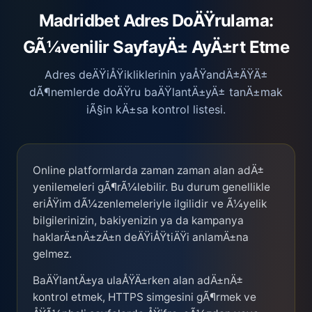
Madridbet Adres DoÄŸrulama:
GÃ¼venilir SayfayÄ± AyÄ±rt Etme
Adres deÄŸiÅŸikliklerinin yaÅŸandÄ±ÄŸÄ±
dÃ¶nemlerde doÄŸru baÄŸlantÄ±yÄ± tanÄ±mak
iÃ§in kÄ±sa kontrol listesi.
Online platformlarda zaman zaman alan adÄ±
yenilemeleri gÃ¶rÃ¼lebilir. Bu durum genellikle
eriÅŸim dÃ¼zenlemeleriyle ilgilidir ve Ã¼yelik
bilgilerinizin, bakiyenizin ya da kampanya
haklarÄ±nÄ±zÄ±n deÄŸiÅŸtiÄŸi anlamÄ±na
gelmez.
BaÄŸlantÄ±ya ulaÅŸÄ±rken alan adÄ±nÄ±
kontrol etmek, HTTPS simgesini gÃ¶rmek ve