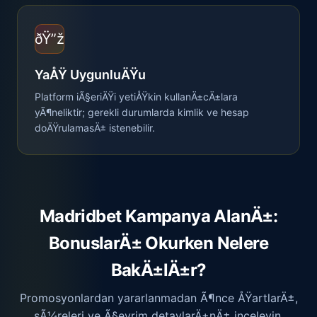
ðŸ”ž
YaÅŸ UygunluÄŸu
Platform iÃ§eriÄŸi yetiÅŸkin kullanÄ±cÄ±lara
yÃ¶neliktir; gerekli durumlarda kimlik ve hesap
doÄŸrulamasÄ± istenebilir.
Madridbet Kampanya AlanÄ±:
BonuslarÄ± Okurken Nelere
BakÄ±lÄ±r?
Promosyonlardan yararlanmadan Ã¶nce ÅŸartlarÄ±,
sÃ¼releri ve Ã§evrim detaylarÄ±nÄ± inceleyin.