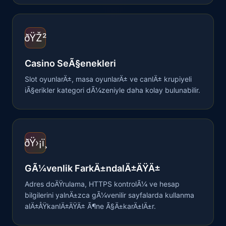
ðŸŽ²
Casino SeÃ§enekleri
Slot oyunlarÄ±, masa oyunlarÄ± ve canlÄ± krupiyeli
iÃ§erikler kategori dÃ¼zeniyle daha kolay bulunabilir.
ðŸ›¡ï¸
GÃ¼venlik FarkÄ±ndalÄ±ÄŸÄ±
Adres doÄŸrulama, HTTPS kontrolÃ¼ ve hesap
bilgilerini yalnÄ±zca gÃ¼venilir sayfalarda kullanma
alÄ±ÅŸkanlÄ±ÄŸÄ± Ã¶ne Ã§Ä±karÄ±lÄ±r.