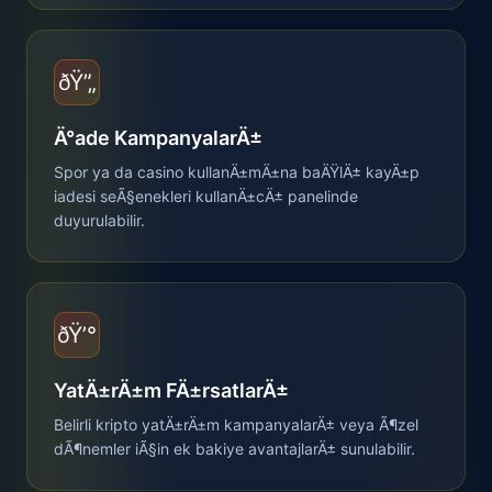
ðŸ”„
Ä°ade KampanyalarÄ±
Spor ya da casino kullanÄ±mÄ±na baÄŸlÄ± kayÄ±p
iadesi seÃ§enekleri kullanÄ±cÄ± panelinde
duyurulabilir.
ðŸ’°
YatÄ±rÄ±m FÄ±rsatlarÄ±
Belirli kripto yatÄ±rÄ±m kampanyalarÄ± veya Ã¶zel
dÃ¶nemler iÃ§in ek bakiye avantajlarÄ± sunulabilir.