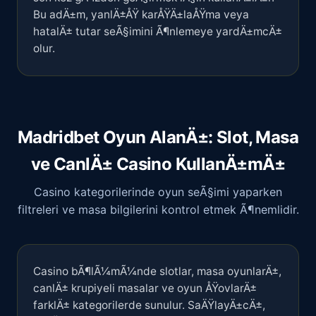
Bu adÄ±m, yanlÄ±ÅŸ karÅŸÄ±laÅŸma veya
hatalÄ± tutar seÃ§imini Ã¶nlemeye yardÄ±mcÄ±
olur.
Madridbet Oyun AlanÄ±: Slot, Masa
ve CanlÄ± Casino KullanÄ±mÄ±
Casino kategorilerinde oyun seÃ§imi yaparken
filtreleri ve masa bilgilerini kontrol etmek Ã¶nemlidir.
Casino bÃ¶lÃ¼mÃ¼nde slotlar, masa oyunlarÄ±,
canlÄ± krupiyeli masalar ve oyun ÅŸovlarÄ±
farklÄ± kategorilerde sunulur. SaÄŸlayÄ±cÄ±,