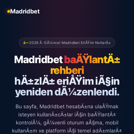
Madridbet
â—
2026 Â· GÃ¼ncel Madridbet EriÅŸim NotlarÄ±
Madridbet
baÄŸlantÄ±
rehberi
hÄ±zlÄ± eriÅŸim iÃ§in
yeniden dÃ¼zenlendi.
Bu sayfa, Madridbet hesabÄ±na ulaÅŸmak
isteyen kullanÄ±cÄ±lar iÃ§in baÄŸlantÄ±
kontrolÃ¼, gÃ¼venli oturum aÃ§ma, mobil
kullanÄ±m ve platform iÃ§i temel adÄ±mlarÄ±