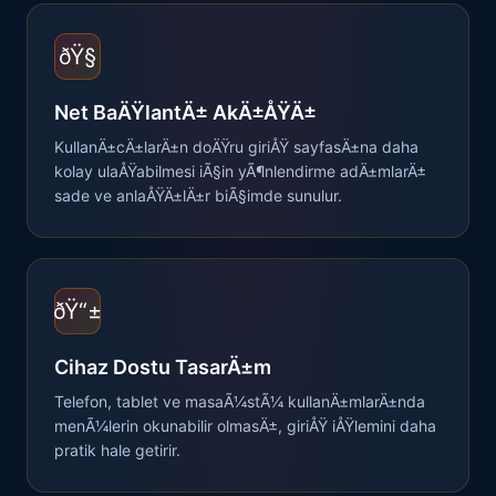
ðŸ§­
Net BaÄŸlantÄ± AkÄ±ÅŸÄ±
KullanÄ±cÄ±larÄ±n doÄŸru giriÅŸ sayfasÄ±na daha
kolay ulaÅŸabilmesi iÃ§in yÃ¶nlendirme adÄ±mlarÄ±
sade ve anlaÅŸÄ±lÄ±r biÃ§imde sunulur.
ðŸ“±
Cihaz Dostu TasarÄ±m
Telefon, tablet ve masaÃ¼stÃ¼ kullanÄ±mlarÄ±nda
menÃ¼lerin okunabilir olmasÄ±, giriÅŸ iÅŸlemini daha
pratik hale getirir.