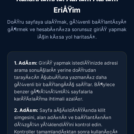
EriÅŸim
DoÄŸru sayfaya ulaÅŸmak, gÃ¼venli baÄŸlantÄ±yÄ±
gÃ¶rmek ve hesabÄ±nÄ±za sorunsuz giriÅŸ yapmak
iÃ§in kÄ±sa yol haritasÄ±.
1. AdÄ±m:
GiriÅŸ yapmak istediÄŸinizde adresi
arama sonuÃ§larÄ± yerine doÄŸrudan
tarayÄ±cÄ± Ã§ubuÄŸuna yazmanÄ±z daha
gÃ¼venli bir baÅŸlangÄ±Ã§ saÄŸlar. BÃ¶ylece
benzer gÃ¶rÃ¼nÃ¼mlÃ¼ sayfalarla
karÅŸÄ±laÅŸma ihtimali azalÄ±r.
2. AdÄ±m:
Sayfa aÃ§Ä±ldÄ±ÄŸÄ±nda kilit
simgesini, alan adÄ±nÄ± ve baÄŸlantÄ±nÄ±n
dÃ¼zgÃ¼n yÃ¼klendiÄŸini kontrol edin.
Kontroller tamamlandÄ±ktan sonra kullanÄ±cÄ±