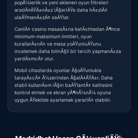
popÃ¼lerlik ve yeni eklenen oyun filtreleri
aradÄ±ÄŸÄ±nÄ±z iÃ§eriÄŸe daha hÄ±zlÄ±
ulaÅŸmanÄ±zÄ± saÄŸlar.
CanlÄ± casino masasÄ±na katÄ±lmadan Ã¶nce
minimum-maksimum limitleri, oyun
kurallarÄ±nÄ± ve masa yoÄŸunluÄŸunu
incelemek daha bilinÃ§li bir tercih yapmanÄ±za
yardÄ±mcÄ± olur.
Mobil cihazlarda oyunlar Ã§oÄŸunlukla
tarayÄ±cÄ± Ã¼zerinden Ã§alÄ±ÅŸÄ±r. Daha
stabil kullanÄ±m iÃ§in baÄŸlantÄ± kalitesini
kontrol etmek ve ekran yÃ¶nÃ¼nÃ¼ oyuna
uygun ÅŸekilde ayarlamak yararlÄ± olabilir.