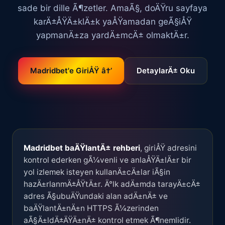
sade bir dille Ã¶zetler. AmaÃ§, doÄŸru sayfaya
karÄ±ÅŸÄ±klÄ±k yaÅŸamadan geÃ§iÅŸ
yapmanÄ±za yardÄ±mcÄ± olmaktÄ±r.
Madridbet'e GiriÅŸ â†’
DetaylarÄ± Oku
Madridbet baÄŸlantÄ± rehberi
, giriÅŸ adresini
kontrol ederken gÃ¼venli ve anlaÅŸÄ±lÄ±r bir
yol izlemek isteyen kullanÄ±cÄ±lar iÃ§in
hazÄ±rlanmÄ±ÅŸtÄ±r. Ä°lk adÄ±mda tarayÄ±cÄ±
adres Ã§ubuÄŸundaki alan adÄ±nÄ± ve
baÄŸlantÄ±nÄ±n HTTPS Ã¼zerinden
aÃ§Ä±ldÄ±ÄŸÄ±nÄ± kontrol etmek Ã¶nemlidir.