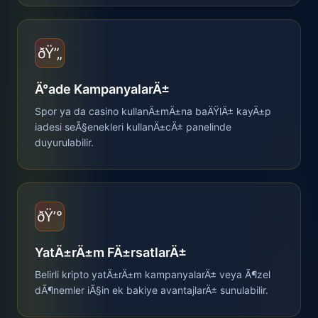
ðŸ”„
Ä°ade KampanyalarÄ±
Spor ya da casino kullanÄ±mÄ±na baÄŸlÄ± kayÄ±p
iadesi seÃ§enekleri kullanÄ±cÄ± panelinde
duyurulabilir.
ðŸ’°
YatÄ±rÄ±m FÄ±rsatlarÄ±
Belirli kripto yatÄ±rÄ±m kampanyalarÄ± veya Ã¶zel
dÃ¶nemler iÃ§in ek bakiye avantajlarÄ± sunulabilir.