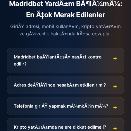
Madridbet YardÄ±m BÃ¶lÃ¼mÃ¼:
En Ã‡ok Merak Edilenler
GiriÅŸ adresi, mobil kullanÄ±m, kripto yatÄ±rÄ±m
ve gÃ¼venlik hakkÄ±nda kÄ±sa cevaplar.
Madridbet baÄŸlantÄ±sÄ± nasÄ±l kontrol
edilir?
Adres deÄŸiÅŸince hesabÄ±m etkilenir mi?
Telefonla giriÅŸ yapmak mÃ¼mkÃ¼n mÃ¼?
Kripto yatÄ±rÄ±mda nelere dikkat edilmeli?