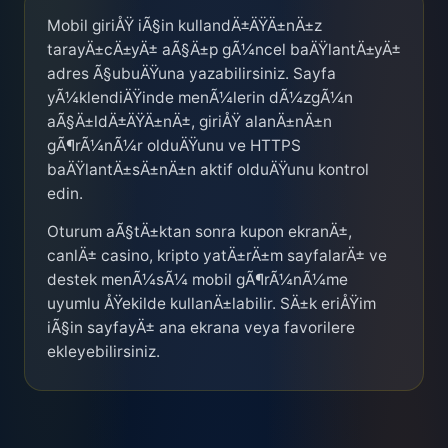
Mobil giriÅŸ iÃ§in kullandÄ±ÄŸÄ±nÄ±z
tarayÄ±cÄ±yÄ± aÃ§Ä±p gÃ¼ncel baÄŸlantÄ±yÄ±
adres Ã§ubuÄŸuna yazabilirsiniz. Sayfa
yÃ¼klendiÄŸinde menÃ¼lerin dÃ¼zgÃ¼n
aÃ§Ä±ldÄ±ÄŸÄ±nÄ±, giriÅŸ alanÄ±nÄ±n
gÃ¶rÃ¼nÃ¼r olduÄŸunu ve HTTPS
baÄŸlantÄ±sÄ±nÄ±n aktif olduÄŸunu kontrol
edin.
Oturum aÃ§tÄ±ktan sonra kupon ekranÄ±,
canlÄ± casino, kripto yatÄ±rÄ±m sayfalarÄ± ve
destek menÃ¼sÃ¼ mobil gÃ¶rÃ¼nÃ¼me
uyumlu ÅŸekilde kullanÄ±labilir. SÄ±k eriÅŸim
iÃ§in sayfayÄ± ana ekrana veya favorilere
ekleyebilirsiniz.