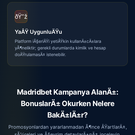
ðŸ”ž
YaÅŸ UygunluÄŸu
Platform iÃ§eriÄŸi yetiÅŸkin kullanÄ±cÄ±lara
yÃ¶neliktir; gerekli durumlarda kimlik ve hesap
doÄŸrulamasÄ± istenebilir.
Madridbet Kampanya AlanÄ±:
BonuslarÄ± Okurken Nelere
BakÄ±lÄ±r?
Promosyonlardan yararlanmadan Ã¶nce ÅŸartlarÄ±,
sÃ¼releri ve Ã§evrim detaylarÄ±nÄ± inceleyin.