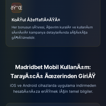
ðŸ“Œ
KoÅŸul ÅžeffaflÄ±ÄŸÄ±
Her bonusun sÃ¼resi, Ã§evrim kuralÄ± ve kullanÄ±m
sÄ±nÄ±rÄ± kampanya detaylarÄ±nda aÃ§Ä±kÃ§a
gÃ¶rÃ¼lmelidir.
Madridbet Mobil KullanÄ±m:
TarayÄ±cÄ± Ãœzerinden GiriÅŸ
iOS ve Android cihazlarda uygulama indirmeden
hesabÄ±nÄ±za eriÅŸmek iÃ§in temel bilgiler.