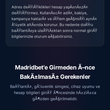
Adres deÄŸiÅŸiklikleri hesap yapÄ±nÄ±zÄ±
deÄŸiÅŸtirmez. KullanÄ±cÄ± adÄ±, bakiye,
kampanya haklarÄ± ve iÅŸlem geÃ§miÅŸi aynÄ±
Ã¼yelik altÄ±nda korunur. Bu nedenle doÄŸru
baÄŸlantÄ±ya ulaÅŸtÄ±ktan sonra normal giriÅŸ
bilgilerinizle oturum aÃ§abilirsiniz.
Madridbet'e Girmeden Ã–nce
BakÄ±lmasÄ± Gerekenler
BaÄŸlantÄ±, gÃ¼venlik simgesi, cihaz uyumu ve
hesap bilgileri giriÅŸ Ã¶ncesinde hÄ±zlÄ±ca
gÃ¶zden geÃ§irilmelidir.