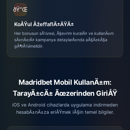
ðŸ“Œ
KoÅŸul ÅžeffaflÄ±ÄŸÄ±
Her bonusun sÃ¼resi, Ã§evrim kuralÄ± ve kullanÄ±m
sÄ±nÄ±rÄ± kampanya detaylarÄ±nda aÃ§Ä±kÃ§a
gÃ¶rÃ¼lmelidir.
Madridbet Mobil KullanÄ±m:
TarayÄ±cÄ± Ãœzerinden GiriÅŸ
iOS ve Android cihazlarda uygulama indirmeden
hesabÄ±nÄ±za eriÅŸmek iÃ§in temel bilgiler.