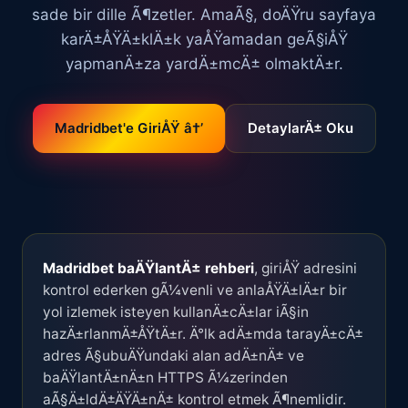
sade bir dille Ã¶zetler. AmaÃ§, doÄŸru sayfaya
karÄ±ÅŸÄ±klÄ±k yaÅŸamadan geÃ§iÅŸ
yapmanÄ±za yardÄ±mcÄ± olmaktÄ±r.
Madridbet'e GiriÅŸ â†’
DetaylarÄ± Oku
Madridbet baÄŸlantÄ± rehberi
, giriÅŸ adresini
kontrol ederken gÃ¼venli ve anlaÅŸÄ±lÄ±r bir
yol izlemek isteyen kullanÄ±cÄ±lar iÃ§in
hazÄ±rlanmÄ±ÅŸtÄ±r. Ä°lk adÄ±mda tarayÄ±cÄ±
adres Ã§ubuÄŸundaki alan adÄ±nÄ± ve
baÄŸlantÄ±nÄ±n HTTPS Ã¼zerinden
aÃ§Ä±ldÄ±ÄŸÄ±nÄ± kontrol etmek Ã¶nemlidir.