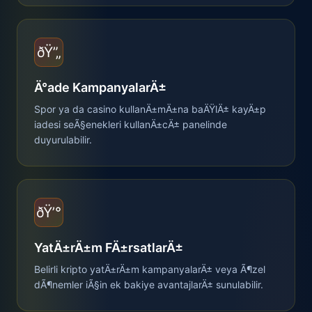
ðŸ”„
Ä°ade KampanyalarÄ±
Spor ya da casino kullanÄ±mÄ±na baÄŸlÄ± kayÄ±p
iadesi seÃ§enekleri kullanÄ±cÄ± panelinde
duyurulabilir.
ðŸ’°
YatÄ±rÄ±m FÄ±rsatlarÄ±
Belirli kripto yatÄ±rÄ±m kampanyalarÄ± veya Ã¶zel
dÃ¶nemler iÃ§in ek bakiye avantajlarÄ± sunulabilir.