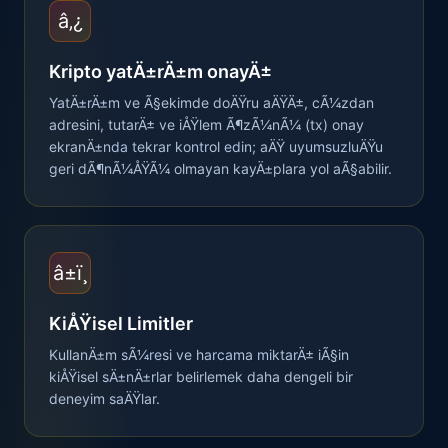
â‚¿
Kripto yatÄ±rÄ±m onayÄ±
YatÄ±rÄ±m ve Ã§ekimde doÄŸru aÄŸÄ±, cÃ¼zdan
adresini, tutarÄ± ve iÅŸlem Ã¶zÃ¼nÃ¼ (tx) onay
ekranÄ±nda tekrar kontrol edin; aÄŸ uyumsuzluÄŸu
geri dÃ¶nÃ¼ÅŸÃ¼ olmayan kayÄ±plara yol aÃ§abilir.
â±ï¸
KiÅŸisel Limitler
KullanÄ±m sÃ¼resi ve harcama miktarÄ± iÃ§in
kiÅŸisel sÄ±nÄ±rlar belirlemek daha dengeli bir
deneyim saÄŸlar.