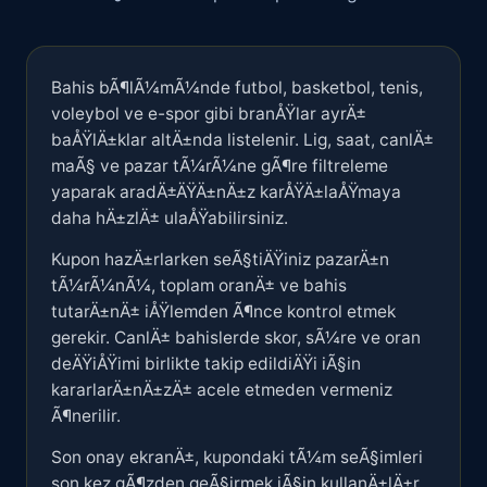
Bahis bÃ¶lÃ¼mÃ¼nde futbol, basketbol, tenis,
voleybol ve e-spor gibi branÅŸlar ayrÄ±
baÅŸlÄ±klar altÄ±nda listelenir. Lig, saat, canlÄ±
maÃ§ ve pazar tÃ¼rÃ¼ne gÃ¶re filtreleme
yaparak aradÄ±ÄŸÄ±nÄ±z karÅŸÄ±laÅŸmaya
daha hÄ±zlÄ± ulaÅŸabilirsiniz.
Kupon hazÄ±rlarken seÃ§tiÄŸiniz pazarÄ±n
tÃ¼rÃ¼nÃ¼, toplam oranÄ± ve bahis
tutarÄ±nÄ± iÅŸlemden Ã¶nce kontrol etmek
gerekir. CanlÄ± bahislerde skor, sÃ¼re ve oran
deÄŸiÅŸimi birlikte takip edildiÄŸi iÃ§in
kararlarÄ±nÄ±zÄ± acele etmeden vermeniz
Ã¶nerilir.
Son onay ekranÄ±, kupondaki tÃ¼m seÃ§imleri
son kez gÃ¶zden geÃ§irmek iÃ§in kullanÄ±lÄ±r.