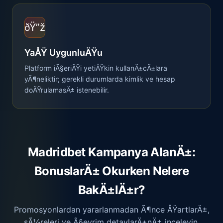
ðŸ”ž
YaÅŸ UygunluÄŸu
Platform iÃ§eriÄŸi yetiÅŸkin kullanÄ±cÄ±lara
yÃ¶neliktir; gerekli durumlarda kimlik ve hesap
doÄŸrulamasÄ± istenebilir.
Madridbet Kampanya AlanÄ±:
BonuslarÄ± Okurken Nelere
BakÄ±lÄ±r?
Promosyonlardan yararlanmadan Ã¶nce ÅŸartlarÄ±,
sÃ¼releri ve Ã§evrim detaylarÄ±nÄ± inceleyin.