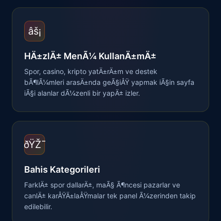
âš¡
HÄ±zlÄ± MenÃ¼ KullanÄ±mÄ±
Spor, casino, kripto yatÄ±rÄ±m ve destek
bÃ¶lÃ¼mleri arasÄ±nda geÃ§iÅŸ yapmak iÃ§in sayfa
iÃ§i alanlar dÃ¼zenli bir yapÄ± izler.
ðŸŽ¯
Bahis Kategorileri
FarklÄ± spor dallarÄ±, maÃ§ Ã¶ncesi pazarlar ve
canlÄ± karÅŸÄ±laÅŸmalar tek panel Ã¼zerinden takip
edilebilir.