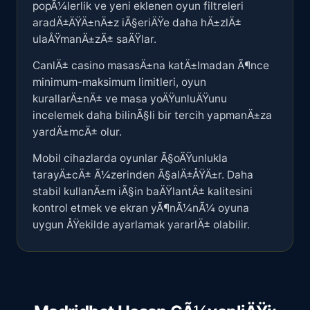
popÃ¼lerlik ve yeni eklenen oyun filtreleri
aradÄ±ÄŸÄ±nÄ±z iÃ§eriÄŸe daha hÄ±zlÄ±
ulaÅŸmanÄ±zÄ± saÄŸlar.
CanlÄ± casino masasÄ±na katÄ±lmadan Ã¶nce
minimum-maksimum limitleri, oyun
kurallarÄ±nÄ± ve masa yoÄŸunluÄŸunu
incelemek daha bilinÃ§li bir tercih yapmanÄ±za
yardÄ±mcÄ± olur.
Mobil cihazlarda oyunlar Ã§oÄŸunlukla
tarayÄ±cÄ± Ã¼zerinden Ã§alÄ±ÅŸÄ±r. Daha
stabil kullanÄ±m iÃ§in baÄŸlantÄ± kalitesini
kontrol etmek ve ekran yÃ¶nÃ¼nÃ¼ oyuna
uygun ÅŸekilde ayarlamak yararlÄ± olabilir.