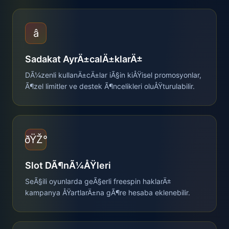
â­
Sadakat AyrÄ±calÄ±klarÄ±
DÃ¼zenli kullanÄ±cÄ±lar iÃ§in kiÅŸisel promosyonlar,
Ã¶zel limitler ve destek Ã¶ncelikleri oluÅŸturulabilir.
ðŸŽ°
Slot DÃ¶nÃ¼ÅŸleri
SeÃ§ili oyunlarda geÃ§erli freespin haklarÄ±
kampanya ÅŸartlarÄ±na gÃ¶re hesaba eklenebilir.