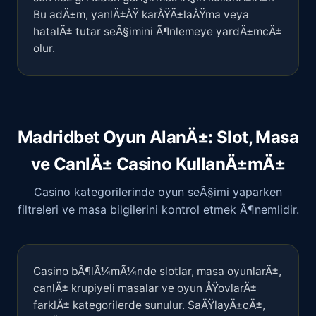
Bu adÄ±m, yanlÄ±ÅŸ karÅŸÄ±laÅŸma veya
hatalÄ± tutar seÃ§imini Ã¶nlemeye yardÄ±mcÄ±
olur.
Madridbet Oyun AlanÄ±: Slot, Masa
ve CanlÄ± Casino KullanÄ±mÄ±
Casino kategorilerinde oyun seÃ§imi yaparken
filtreleri ve masa bilgilerini kontrol etmek Ã¶nemlidir.
Casino bÃ¶lÃ¼mÃ¼nde slotlar, masa oyunlarÄ±,
canlÄ± krupiyeli masalar ve oyun ÅŸovlarÄ±
farklÄ± kategorilerde sunulur. SaÄŸlayÄ±cÄ±,