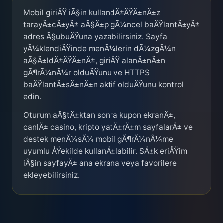
Mobil giriÅŸ iÃ§in kullandÄ±ÄŸÄ±nÄ±z
tarayÄ±cÄ±yÄ± aÃ§Ä±p gÃ¼ncel baÄŸlantÄ±yÄ±
adres Ã§ubuÄŸuna yazabilirsiniz. Sayfa
yÃ¼klendiÄŸinde menÃ¼lerin dÃ¼zgÃ¼n
aÃ§Ä±ldÄ±ÄŸÄ±nÄ±, giriÅŸ alanÄ±nÄ±n
gÃ¶rÃ¼nÃ¼r olduÄŸunu ve HTTPS
baÄŸlantÄ±sÄ±nÄ±n aktif olduÄŸunu kontrol
edin.
Oturum aÃ§tÄ±ktan sonra kupon ekranÄ±,
canlÄ± casino, kripto yatÄ±rÄ±m sayfalarÄ± ve
destek menÃ¼sÃ¼ mobil gÃ¶rÃ¼nÃ¼me
uyumlu ÅŸekilde kullanÄ±labilir. SÄ±k eriÅŸim
iÃ§in sayfayÄ± ana ekrana veya favorilere
ekleyebilirsiniz.