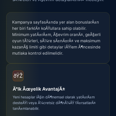
Kampanya sayfasÄ±nda yer alan bonuslarÄ±n
her biri farklÄ± koÅŸullara sahip olabilir.
Minimum yatÄ±rÄ±m, Ã§evrim oranÄ±, geÃ§erli
oyun tÃ¼rleri, sÃ¼re sÄ±nÄ±rÄ± ve maksimum
kazanÃ§ limiti gibi detaylar iÅŸlem Ã¶ncesinde
mutlaka kontrol edilmelidir.
ðŸŽ
Ä°lk Ãœyelik AvantajÄ±
Yeni hesaplar iÃ§in dÃ¶nemsel olarak yatÄ±rÄ±m
desteÄŸi veya Ã¼cretsiz dÃ¶nÃ¼ÅŸ fÄ±rsatlarÄ±
tanÄ±mlanabilir.