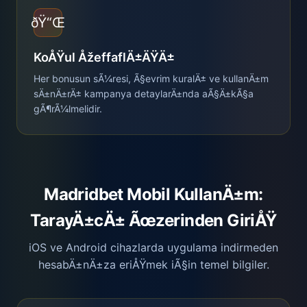
ðŸ“Œ
KoÅŸul ÅžeffaflÄ±ÄŸÄ±
Her bonusun sÃ¼resi, Ã§evrim kuralÄ± ve kullanÄ±m
sÄ±nÄ±rÄ± kampanya detaylarÄ±nda aÃ§Ä±kÃ§a
gÃ¶rÃ¼lmelidir.
Madridbet Mobil KullanÄ±m:
TarayÄ±cÄ± Ãœzerinden GiriÅŸ
iOS ve Android cihazlarda uygulama indirmeden
hesabÄ±nÄ±za eriÅŸmek iÃ§in temel bilgiler.