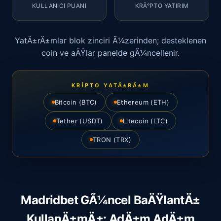
KULLANICI PUANI
KRÄ°PTO YATIRIM
YatÄ±rÄ±mlar blok zinciri Ã¼zerinden; desteklenen
coin ve aÄŸlar panelde gÃ¼ncellenir.
KRIPTO YATÄ±RÄ±M
Bitcoin (BTC)
Ethereum (ETH)
Tether (USDT)
Litecoin (LTC)
TRON (TRX)
Madridbet GÃ¼ncel BaÄŸlantÄ±
KullanÄ±mÄ±: AdÄ±m AdÄ±m