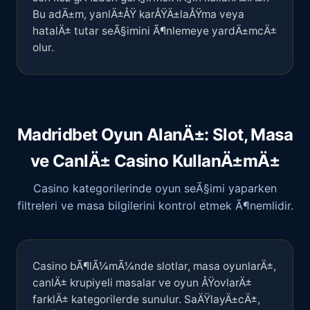
Bu adÄ±m, yanlÄ±ÅŸ karÅŸÄ±laÅŸma veya
hatalÄ± tutar seÃ§imini Ã¶nlemeye yardÄ±mcÄ±
olur.
Madridbet Oyun AlanÄ±: Slot, Masa
ve CanlÄ± Casino KullanÄ±mÄ±
Casino kategorilerinde oyun seÃ§imi yaparken
filtreleri ve masa bilgilerini kontrol etmek Ã¶nemlidir.
Casino bÃ¶lÃ¼mÃ¼nde slotlar, masa oyunlarÄ±,
canlÄ± krupiyeli masalar ve oyun ÅŸovlarÄ±
farklÄ± kategorilerde sunulur. SaÄŸlayÄ±cÄ±,