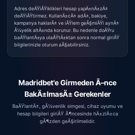
Adres deÄŸiÅŸiklikleri hesap yapÄ±nÄ±zÄ±
deÄŸiÅŸtirmez. KullanÄ±cÄ± adÄ±, bakiye,
kampanya haklarÄ± ve iÅŸlem geÃ§miÅŸi aynÄ±
Ã¼yelik altÄ±nda korunur. Bu nedenle doÄŸru
baÄŸlantÄ±ya ulaÅŸtÄ±ktan sonra normal giriÅŸ
bilgilerinizle oturum aÃ§abilirsiniz.
Madridbet'e Girmeden Ã–nce
BakÄ±lmasÄ± Gerekenler
BaÄŸlantÄ±, gÃ¼venlik simgesi, cihaz uyumu ve
hesap bilgileri giriÅŸ Ã¶ncesinde hÄ±zlÄ±ca
gÃ¶zden geÃ§irilmelidir.