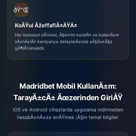
ðŸ“Œ
KoÅŸul ÅžeffaflÄ±ÄŸÄ±
Her bonusun sÃ¼resi, Ã§evrim kuralÄ± ve kullanÄ±m
sÄ±nÄ±rÄ± kampanya detaylarÄ±nda aÃ§Ä±kÃ§a
gÃ¶rÃ¼lmelidir.
Madridbet Mobil KullanÄ±m:
TarayÄ±cÄ± Ãœzerinden GiriÅŸ
iOS ve Android cihazlarda uygulama indirmeden
hesabÄ±nÄ±za eriÅŸmek iÃ§in temel bilgiler.