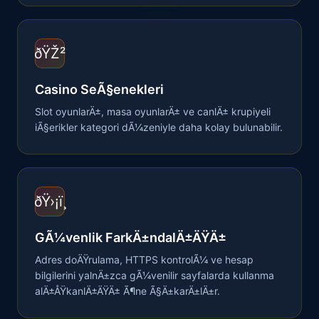
ðŸŽ²
Casino SeÃ§enekleri
Slot oyunlarÄ±, masa oyunlarÄ± ve canlÄ± krupiyeli
iÃ§erikler kategori dÃ¼zeniyle daha kolay bulunabilir.
ðŸ›¡ï¸
GÃ¼venlik FarkÄ±ndalÄ±ÄŸÄ±
Adres doÄŸrulama, HTTPS kontrolÃ¼ ve hesap
bilgilerini yalnÄ±zca gÃ¼venilir sayfalarda kullanma
alÄ±ÅŸkanlÄ±ÄŸÄ± Ã¶ne Ã§Ä±karÄ±lÄ±r.