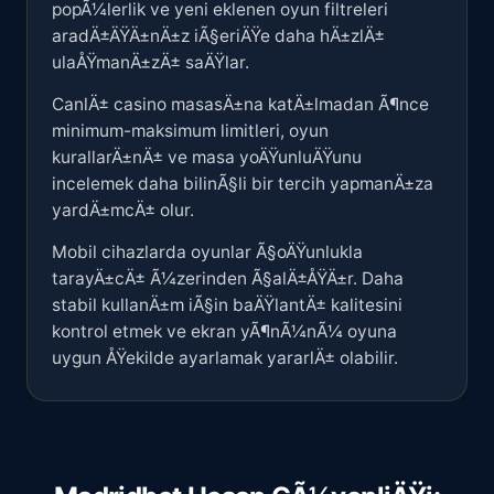
popÃ¼lerlik ve yeni eklenen oyun filtreleri
aradÄ±ÄŸÄ±nÄ±z iÃ§eriÄŸe daha hÄ±zlÄ±
ulaÅŸmanÄ±zÄ± saÄŸlar.
CanlÄ± casino masasÄ±na katÄ±lmadan Ã¶nce
minimum-maksimum limitleri, oyun
kurallarÄ±nÄ± ve masa yoÄŸunluÄŸunu
incelemek daha bilinÃ§li bir tercih yapmanÄ±za
yardÄ±mcÄ± olur.
Mobil cihazlarda oyunlar Ã§oÄŸunlukla
tarayÄ±cÄ± Ã¼zerinden Ã§alÄ±ÅŸÄ±r. Daha
stabil kullanÄ±m iÃ§in baÄŸlantÄ± kalitesini
kontrol etmek ve ekran yÃ¶nÃ¼nÃ¼ oyuna
uygun ÅŸekilde ayarlamak yararlÄ± olabilir.