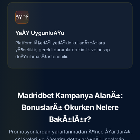
ðŸ”ž
YaÅŸ UygunluÄŸu
Platform iÃ§eriÄŸi yetiÅŸkin kullanÄ±cÄ±lara
yÃ¶neliktir; gerekli durumlarda kimlik ve hesap
doÄŸrulamasÄ± istenebilir.
Madridbet Kampanya AlanÄ±:
BonuslarÄ± Okurken Nelere
BakÄ±lÄ±r?
Promosyonlardan yararlanmadan Ã¶nce ÅŸartlarÄ±,
sÃ¼releri ve Ã§evrim detaylarÄ±nÄ± inceleyin.