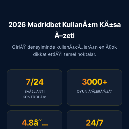
2026 Madridbet KullanÄ±m KÄ±sa
Ã–zeti
GiriÅŸ deneyiminde kullanÄ±cÄ±larÄ±n en Ã§ok
dikkat ettiÄŸi temel noktalar.
7/24
3000+
BAÄžLANTI
OYUN Ä°Ã‡ERÄ°ÄžÄ°
KONTROLÃœ
4.8â˜…
24/7