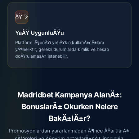
ðŸ”ž
YaÅŸ UygunluÄŸu
Platform iÃ§eriÄŸi yetiÅŸkin kullanÄ±cÄ±lara
yÃ¶neliktir; gerekli durumlarda kimlik ve hesap
doÄŸrulamasÄ± istenebilir.
Madridbet Kampanya AlanÄ±:
BonuslarÄ± Okurken Nelere
BakÄ±lÄ±r?
Promosyonlardan yararlanmadan Ã¶nce ÅŸartlarÄ±,
sÃ¼releri ve Ã§evrim detaylarÄ±nÄ± inceleyin.