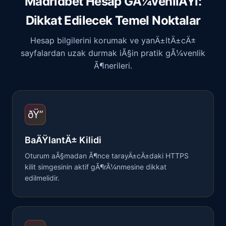
Madridbet Hesap GÃ¼venliÄŸi:
Dikkat Edilecek Temel Noktalar
Hesap bilgilerini korumak ve yanÄ±ltÄ±cÄ±
sayfalardan uzak durmak iÃ§in pratik gÃ¼venlik
Ã¶nerileri.
ðŸ”
BaÄŸlantÄ± Kilidi
Oturum aÃ§madan Ã¶nce tarayÄ±cÄ±daki HTTPS
kilit simgesinin aktif gÃ¶rÃ¼nmesine dikkat
edilmelidir.