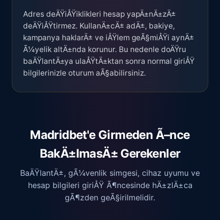
Adres deÄŸiÅŸiklikleri hesap yapÄ±nÄ±zÄ±
deÄŸiÅŸtirmez. KullanÄ±cÄ± adÄ±, bakiye,
kampanya haklarÄ± ve iÅŸlem geÃ§miÅŸi aynÄ±
Ã¼yelik altÄ±nda korunur. Bu nedenle doÄŸru
baÄŸlantÄ±ya ulaÅŸtÄ±ktan sonra normal giriÅŸ
bilgilerinizle oturum aÃ§abilirsiniz.
Madridbet'e Girmeden Ã–nce
BakÄ±lmasÄ± Gerekenler
BaÄŸlantÄ±, gÃ¼venlik simgesi, cihaz uyumu ve
hesap bilgileri giriÅŸ Ã¶ncesinde hÄ±zlÄ±ca
gÃ¶zden geÃ§irilmelidir.