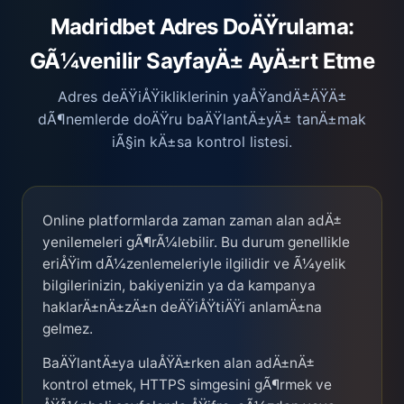
Madridbet Adres DoÄŸrulama:
GÃ¼venilir SayfayÄ± AyÄ±rt Etme
Adres deÄŸiÅŸikliklerinin yaÅŸandÄ±ÄŸÄ±
dÃ¶nemlerde doÄŸru baÄŸlantÄ±yÄ± tanÄ±mak
iÃ§in kÄ±sa kontrol listesi.
Online platformlarda zaman zaman alan adÄ±
yenilemeleri gÃ¶rÃ¼lebilir. Bu durum genellikle
eriÅŸim dÃ¼zenlemeleriyle ilgilidir ve Ã¼yelik
bilgilerinizin, bakiyenizin ya da kampanya
haklarÄ±nÄ±zÄ±n deÄŸiÅŸtiÄŸi anlamÄ±na
gelmez.
BaÄŸlantÄ±ya ulaÅŸÄ±rken alan adÄ±nÄ±
kontrol etmek, HTTPS simgesini gÃ¶rmek ve