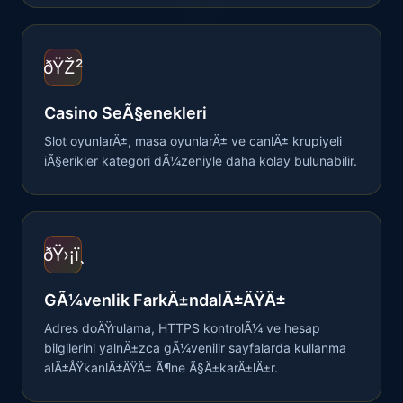
ðŸŽ²
Casino SeÃ§enekleri
Slot oyunlarÄ±, masa oyunlarÄ± ve canlÄ± krupiyeli
iÃ§erikler kategori dÃ¼zeniyle daha kolay bulunabilir.
ðŸ›¡ï¸
GÃ¼venlik FarkÄ±ndalÄ±ÄŸÄ±
Adres doÄŸrulama, HTTPS kontrolÃ¼ ve hesap
bilgilerini yalnÄ±zca gÃ¼venilir sayfalarda kullanma
alÄ±ÅŸkanlÄ±ÄŸÄ± Ã¶ne Ã§Ä±karÄ±lÄ±r.