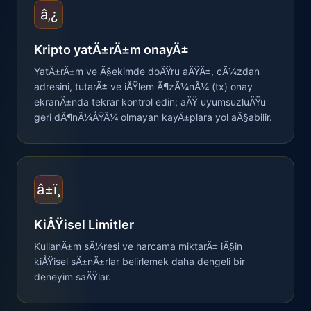
â‚¿
Kripto yatÄ±rÄ±m onayÄ±
YatÄ±rÄ±m ve Ã§ekimde doÄŸru aÄŸÄ±, cÃ¼zdan
adresini, tutarÄ± ve iÅŸlem Ã¶zÃ¼nÃ¼ (tx) onay
ekranÄ±nda tekrar kontrol edin; aÄŸ uyumsuzluÄŸu
geri dÃ¶nÃ¼ÅŸÃ¼ olmayan kayÄ±plara yol aÃ§abilir.
â±ï¸
KiÅŸisel Limitler
KullanÄ±m sÃ¼resi ve harcama miktarÄ± iÃ§in
kiÅŸisel sÄ±nÄ±rlar belirlemek daha dengeli bir
deneyim saÄŸlar.