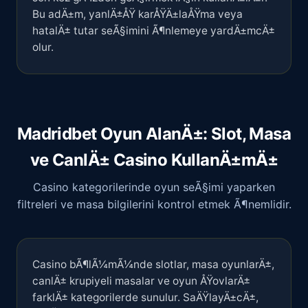
Bu adÄ±m, yanlÄ±ÅŸ karÅŸÄ±laÅŸma veya
hatalÄ± tutar seÃ§imini Ã¶nlemeye yardÄ±mcÄ±
olur.
Madridbet Oyun AlanÄ±: Slot, Masa
ve CanlÄ± Casino KullanÄ±mÄ±
Casino kategorilerinde oyun seÃ§imi yaparken
filtreleri ve masa bilgilerini kontrol etmek Ã¶nemlidir.
Casino bÃ¶lÃ¼mÃ¼nde slotlar, masa oyunlarÄ±,
canlÄ± krupiyeli masalar ve oyun ÅŸovlarÄ±
farklÄ± kategorilerde sunulur. SaÄŸlayÄ±cÄ±,