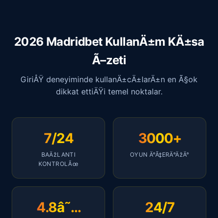
2026 Madridbet KullanÄ±m KÄ±sa
Ã–zeti
GiriÅŸ deneyiminde kullanÄ±cÄ±larÄ±n en Ã§ok
dikkat ettiÄŸi temel noktalar.
7/24
3000+
BAÄžLANTI
OYUN Ä°Ã‡ERÄ°ÄžÄ°
KONTROLÃœ
4.8â˜…
24/7