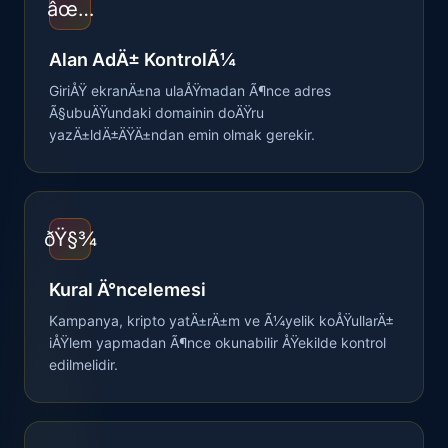
âœ…
Alan AdÄ± KontrolÃ¼
GiriÅŸ ekranÄ±na ulaÅŸmadan Ã¶nce adres
Ã§ubuÄŸundaki domainin doÄŸru
yazÄ±ldÄ±ÄŸÄ±ndan emin olmak gerekir.
ðŸ§¾
Kural Ä°ncelemesi
Kampanya, kripto yatÄ±rÄ±m ve Ã¼yelik koÅŸullarÄ±
iÅŸlem yapmadan Ã¶nce okunabilir ÅŸekilde kontrol
edilmelidir.