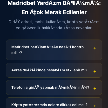
Madridbet YardÄ±m BÃ¶lÃ¼mÃ¼:
En Ã‡ok Merak Edilenler
GiriÅŸ adresi, mobil kullanÄ±m, kripto yatÄ±rÄ±m
ve gÃ¼venlik hakkÄ±nda kÄ±sa cevaplar.
Madridbet baÄŸlantÄ±sÄ± nasÄ±l kontrol
edilir?
Adres deÄŸiÅŸince hesabÄ±m etkilenir mi?
Telefonla giriÅŸ yapmak mÃ¼mkÃ¼n mÃ¼?
Kripto yatÄ±rÄ±mda nelere dikkat edilmeli?