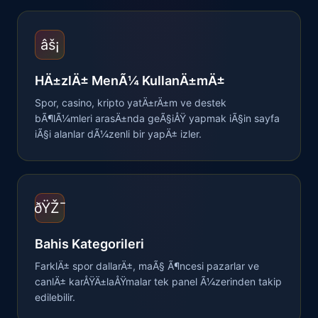
âš¡
HÄ±zlÄ± MenÃ¼ KullanÄ±mÄ±
Spor, casino, kripto yatÄ±rÄ±m ve destek
bÃ¶lÃ¼mleri arasÄ±nda geÃ§iÅŸ yapmak iÃ§in sayfa
iÃ§i alanlar dÃ¼zenli bir yapÄ± izler.
ðŸŽ¯
Bahis Kategorileri
FarklÄ± spor dallarÄ±, maÃ§ Ã¶ncesi pazarlar ve
canlÄ± karÅŸÄ±laÅŸmalar tek panel Ã¼zerinden takip
edilebilir.