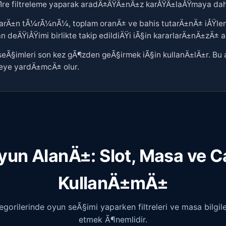
e filtreleme yaparak aradÄ±ÄŸÄ±nÄ±z karÅŸÄ±laÅŸmaya daha 
zarÄ±n tÃ¼rÃ¼nÃ¼, toplam oranÄ± ve bahis tutarÄ±nÄ± iÅŸlem
n deÄŸiÅŸimi birlikte takip edildiÄŸi iÃ§in kararlarÄ±nÄ±zÄ± 
eÃ§imleri son kez gÃ¶zden geÃ§irmek iÃ§in kullanÄ±lÄ±r. B
meye yardÄ±mcÄ± olur.
yun AlanÄ±: Slot, Masa ve C
KullanÄ±mÄ±
gorilerinde oyun seÃ§imi yaparken filtreleri ve masa bilgile
etmek Ã¶nemlidir.