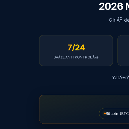
2026 
GiriÅŸ d
7/24
BAÄžLANTI KONTROLÃœ
YatÄ±rÄ
Bitcoin (BTC