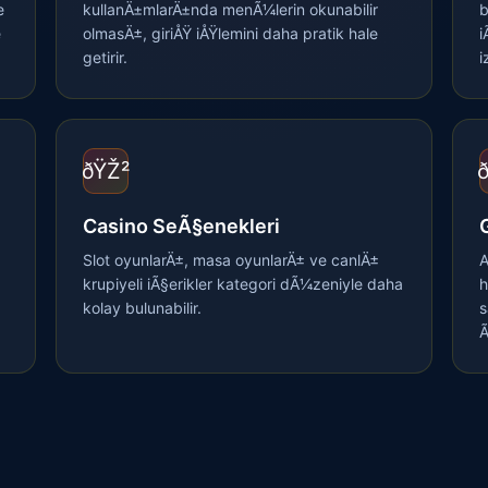
e
kullanÄ±mlarÄ±nda menÃ¼lerin okunabilir
b
e
olmasÄ±, giriÅŸ iÅŸlemini daha pratik hale
i
getirir.
i
ðŸŽ²
ð
Casino SeÃ§enekleri
Slot oyunlarÄ±, masa oyunlarÄ± ve canlÄ±
A
krupiyeli iÃ§erikler kategori dÃ¼zeniyle daha
h
kolay bulunabilir.
s
Ã