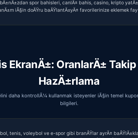
Ä±nÄ±zdan spor bahisleri, canlÄ± bahis, casino, kripto yat
lanÄ±m iÃ§in doÄŸru baÄŸlantÄ±yÄ± favorilerinize eklemek fay
is EkranÄ±: OranlarÄ± Takip
HazÄ±rlama
lini daha kontrollÃ¼ kullanmak isteyenler iÃ§in temel kupo
bilgileri.
, tenis, voleybol ve e-spor gibi branÅŸlar ayrÄ± baÅŸlÄ±klar a