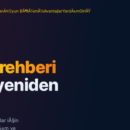
lanÄ±
Oyun BÃ¶lÃ¼mÃ¼
Avantajlar
YardÄ±m
GiriÅŸ
rehberi
yeniden
ar iÃ§in
nÄ±m ve