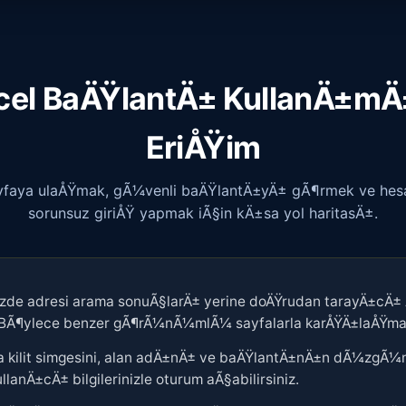
cel BaÄŸlantÄ± KullanÄ±m
EriÅŸim
yfaya ulaÅŸmak, gÃ¼venli baÄŸlantÄ±yÄ± gÃ¶rmek ve he
sorunsuz giriÅŸ yapmak iÃ§in kÄ±sa yol haritasÄ±.
nizde adresi arama sonuÃ§larÄ± yerine doÄŸrudan tarayÄ±c
 BÃ¶ylece benzer gÃ¶rÃ¼nÃ¼mlÃ¼ sayfalarla karÅŸÄ±laÅŸma i
ilit simgesini, alan adÄ±nÄ± ve baÄŸlantÄ±nÄ±n dÃ¼zgÃ¼n 
lanÄ±cÄ± bilgilerinizle oturum aÃ§abilirsiniz.