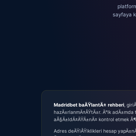
platfor
sayfaya 
Madridbet baÄŸlantÄ± rehberi
, gir
hazÄ±rlanmÄ±ÅŸtÄ±r. Ä°lk adÄ±mda
aÃ§Ä±ldÄ±ÄŸÄ±nÄ± kontrol etmek Ã¶n
Adres deÄŸiÅŸiklikleri hesap yapÄ±