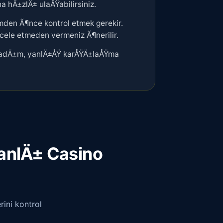
hÄ±zlÄ± ulaÅŸabilirsiniz.
den Ã¶nce kontrol etmek gerekir.
acele etmeden vermeniz Ã¶nerilir.
u adÄ±m, yanlÄ±ÅŸ karÅŸÄ±laÅŸma
anlÄ± Casino
rini kontrol