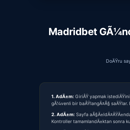
Madridbet GÃ¼n
DoÄŸru sa
1. AdÄ±m:
GiriÅŸ yapmak istediÄŸi
gÃ¼venli bir baÅŸlangÄ±Ã§ saÄŸlar.
2. AdÄ±m:
Sayfa aÃ§Ä±ldÄ±ÄŸÄ±nda k
Kontroller tamamlandÄ±ktan sonra kul