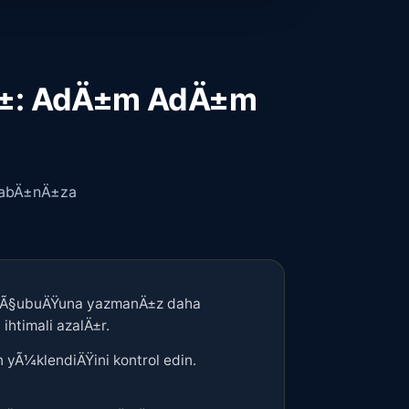
Ä±: AdÄ±m AdÄ±m
sabÄ±nÄ±za
Ä± Ã§ubuÄŸuna yazmanÄ±z daha
htimali azalÄ±r.
yÃ¼klendiÄŸini kontrol edin.