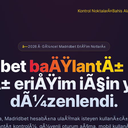
Kontrol NoktalarÄ±
Bahis A
â—
2026 Â· GÃ¼ncel Madridbet EriÅŸim NotlarÄ±
dbet
baÄŸlantÄ± 
± eriÅŸim iÃ§in 
dÃ¼zenlendi.
a, Madridbet hesabÄ±na ulaÅŸmak isteyen kullanÄ±cÄ±l
ntÄ± kontrolÃ¼, gÃ¼venli oturum aÃ§ma, mobil kulla