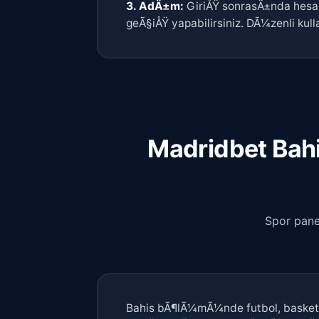
3. AdÄ±m:
GiriÅŸ sonrasÄ±nda hesab
geÃ§iÅŸ yapabilirsiniz. DÃ¼zenli kul
Madridbet Bah
Spor pane
Bahis bÃ¶lÃ¼mÃ¼nde futbol, basketbol