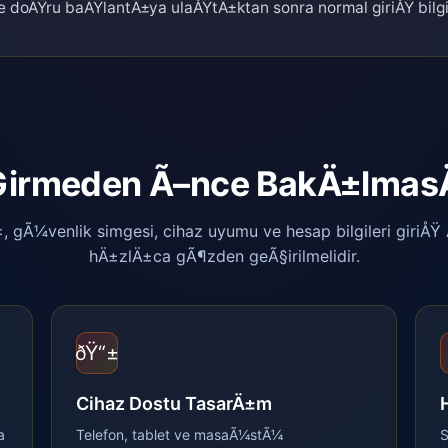
 doÄŸru baÄŸlantÄ±ya ulaÅŸtÄ±ktan sonra normal giriÅŸ bilgile
Girmeden Ã–nce BakÄ±lmas
, gÃ¼venlik simgesi, cihaz uyumu ve hesap bilgileri giriÅŸ
hÄ±zlÄ±ca gÃ¶zden geÃ§irilmelidir.
ðŸ“±
Cihaz Dostu TasarÄ±m
a
Telefon, tablet ve masaÃ¼stÃ¼
S