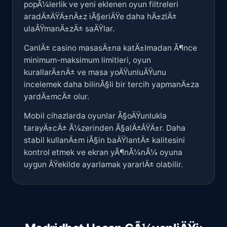
popÃ¼lerlik ve yeni eklenen oyun filtreleri
aradÄ±ÄŸÄ±nÄ±z iÃ§eriÄŸe daha hÄ±zlÄ±
ulaÅŸmanÄ±zÄ± saÄŸlar.
CanlÄ± casino masasÄ±na katÄ±lmadan Ã¶nce
minimum-maksimum limitleri, oyun
kurallarÄ±nÄ± ve masa yoÄŸunluÄŸunu
incelemek daha bilinÃ§li bir tercih yapmanÄ±za
yardÄ±mcÄ± olur.
Mobil cihazlarda oyunlar Ã§oÄŸunlukla
tarayÄ±cÄ± Ã¼zerinden Ã§alÄ±ÅŸÄ±r. Daha
stabil kullanÄ±m iÃ§in baÄŸlantÄ± kalitesini
kontrol etmek ve ekran yÃ¶nÃ¼nÃ¼ oyuna
uygun ÅŸekilde ayarlamak yararlÄ± olabilir.