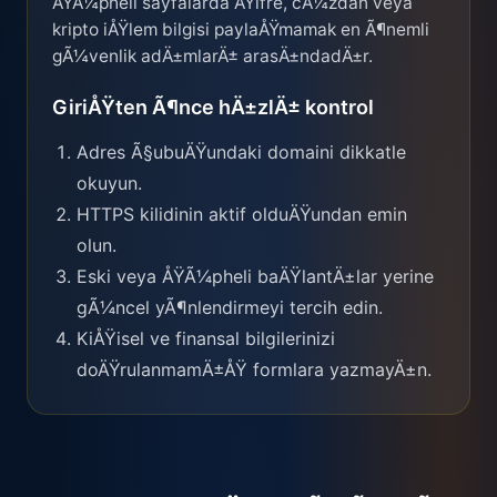
ÅŸÃ¼pheli sayfalarda ÅŸifre, cÃ¼zdan veya
kripto iÅŸlem bilgisi paylaÅŸmamak en Ã¶nemli
gÃ¼venlik adÄ±mlarÄ± arasÄ±ndadÄ±r.
GiriÅŸten Ã¶nce hÄ±zlÄ± kontrol
Adres Ã§ubuÄŸundaki domaini dikkatle
okuyun.
HTTPS kilidinin aktif olduÄŸundan emin
olun.
Eski veya ÅŸÃ¼pheli baÄŸlantÄ±lar yerine
gÃ¼ncel yÃ¶nlendirmeyi tercih edin.
KiÅŸisel ve finansal bilgilerinizi
doÄŸrulanmamÄ±ÅŸ formlara yazmayÄ±n.