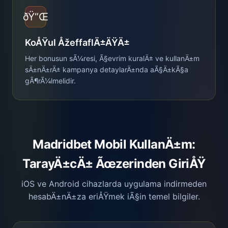
ðŸ“Œ
KoÅŸul ÅžeffaflÄ±ÄŸÄ±
Her bonusun sÃ¼resi, Ã§evrim kuralÄ± ve kullanÄ±m
sÄ±nÄ±rÄ± kampanya detaylarÄ±nda aÃ§Ä±kÃ§a
gÃ¶rÃ¼lmelidir.
Madridbet Mobil KullanÄ±m:
TarayÄ±cÄ± Ãœzerinden GiriÅŸ
iOS ve Android cihazlarda uygulama indirmeden
hesabÄ±nÄ±za eriÅŸmek iÃ§in temel bilgiler.