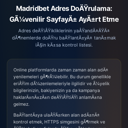
Madridbet Adres DoÄŸrulama:
GÃ¼venilir SayfayÄ± AyÄ±rt Etme
Adres deÄŸiÅŸikliklerinin yaÅŸandÄ±ÄŸÄ±
dÃ¶nemlerde doÄŸru baÄŸlantÄ±yÄ± tanÄ±mak
iÃ§in kÄ±sa kontrol listesi.
Online platformlarda zaman zaman alan adÄ±
yenilemeleri gÃ¶rÃ¼lebilir. Bu durum genellikle
eriÅŸim dÃ¼zenlemeleriyle ilgilidir ve Ã¼yelik
bilgilerinizin, bakiyenizin ya da kampanya
haklarÄ±nÄ±zÄ±n deÄŸiÅŸtiÄŸi anlamÄ±na
gelmez.
BaÄŸlantÄ±ya ulaÅŸÄ±rken alan adÄ±nÄ±
kontrol etmek, HTTPS simgesini gÃ¶rmek ve