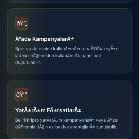
ðŸ”„
Ä°ade KampanyalarÄ±
Spor ya da casino kullanÄ±mÄ±na baÄŸlÄ± kayÄ±p
iadesi seÃ§enekleri kullanÄ±cÄ± panelinde
duyurulabilir.
ðŸ’°
YatÄ±rÄ±m FÄ±rsatlarÄ±
Belirli kripto yatÄ±rÄ±m kampanyalarÄ± veya Ã¶zel
dÃ¶nemler iÃ§in ek bakiye avantajlarÄ± sunulabilir.