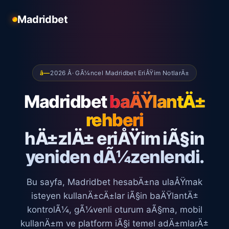
Madridbet
â—
2026 Â· GÃ¼ncel Madridbet EriÅŸim NotlarÄ±
Madridbet
baÄŸlantÄ±
rehberi
hÄ±zlÄ± eriÅŸim iÃ§in
yeniden dÃ¼zenlendi.
Bu sayfa, Madridbet hesabÄ±na ulaÅŸmak
isteyen kullanÄ±cÄ±lar iÃ§in baÄŸlantÄ±
kontrolÃ¼, gÃ¼venli oturum aÃ§ma, mobil
kullanÄ±m ve platform iÃ§i temel adÄ±mlarÄ±