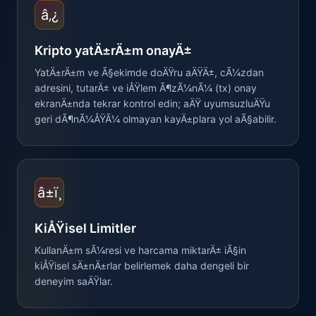
â‚¿
Kripto yatÄ±rÄ±m onayÄ±
YatÄ±rÄ±m ve Ã§ekimde doÄŸru aÄŸÄ±, cÃ¼zdan
adresini, tutarÄ± ve iÅŸlem Ã¶zÃ¼nÃ¼ (tx) onay
ekranÄ±nda tekrar kontrol edin; aÄŸ uyumsuzluÄŸu
geri dÃ¶nÃ¼ÅŸÃ¼ olmayan kayÄ±plara yol aÃ§abilir.
â±ï¸
KiÅŸisel Limitler
KullanÄ±m sÃ¼resi ve harcama miktarÄ± iÃ§in
kiÅŸisel sÄ±nÄ±rlar belirlemek daha dengeli bir
deneyim saÄŸlar.