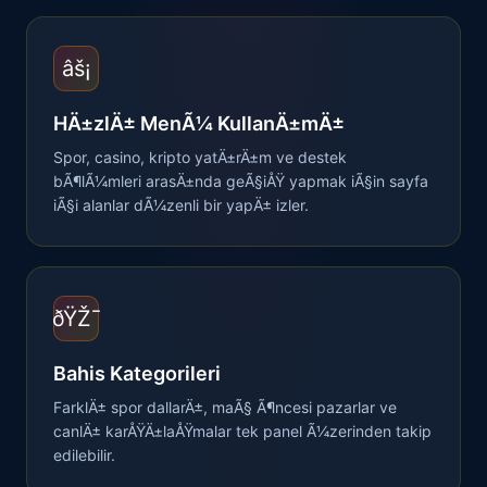
âš¡
HÄ±zlÄ± MenÃ¼ KullanÄ±mÄ±
Spor, casino, kripto yatÄ±rÄ±m ve destek
bÃ¶lÃ¼mleri arasÄ±nda geÃ§iÅŸ yapmak iÃ§in sayfa
iÃ§i alanlar dÃ¼zenli bir yapÄ± izler.
ðŸŽ¯
Bahis Kategorileri
FarklÄ± spor dallarÄ±, maÃ§ Ã¶ncesi pazarlar ve
canlÄ± karÅŸÄ±laÅŸmalar tek panel Ã¼zerinden takip
edilebilir.