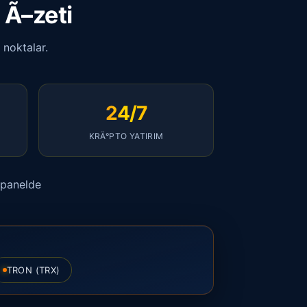
Ã–zeti
noktalar.
24/7
KRÄ°PTO YATIRIM
 panelde
TRON (TRX)