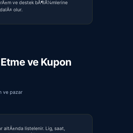
Ä±rÄ±m ve destek bÃ¶lÃ¼mlerine
dalÄ± olur.
 Etme ve Kupon
n ve pazar
ltÄ±nda listelenir. Lig, saat,