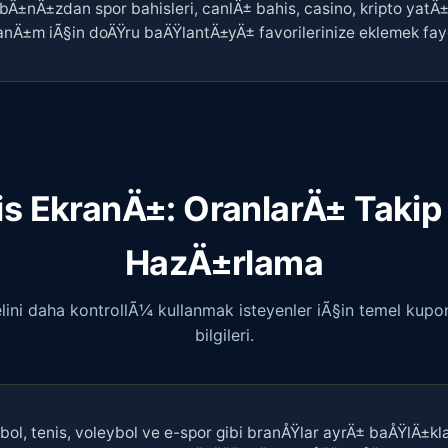
Ä±nÄ±zdan spor bahisleri, canlÄ± bahis, casino, kripto yat
lanÄ±m iÃ§in doÄŸru baÄŸlantÄ±yÄ± favorilerinize eklemek fay
is EkranÄ±: OranlarÄ± Takip
HazÄ±rlama
lini daha kontrollÃ¼ kullanmak isteyenler iÃ§in temel kupo
bilgileri.
, tenis, voleybol ve e-spor gibi branÅŸlar ayrÄ± baÅŸlÄ±klar a