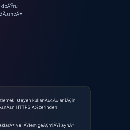
, doÄŸru
ardÄ±mcÄ±
izlemek isteyen kullanÄ±cÄ±lar iÃ§in
tÄ±nÄ±n HTTPS Ã¼zerinden
aklarÄ± ve iÅŸlem geÃ§miÅŸi aynÄ±