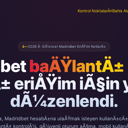
Kontrol NoktalarÄ±
Bahis A
â—
2026 Â· GÃ¼ncel Madridbet EriÅŸim NotlarÄ±
dbet
baÄŸlantÄ± 
± eriÅŸim iÃ§in 
dÃ¼zenlendi.
a, Madridbet hesabÄ±na ulaÅŸmak isteyen kullanÄ±cÄ±l
ntÄ± kontrolÃ¼, gÃ¼venli oturum aÃ§ma, mobil kulla