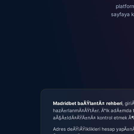
platfor
sayfaya 
Madridbet baÄŸlantÄ± rehberi
, gir
hazÄ±rlanmÄ±ÅŸtÄ±r. Ä°lk adÄ±mda
aÃ§Ä±ldÄ±ÄŸÄ±nÄ± kontrol etmek Ã¶n
Adres deÄŸiÅŸiklikleri hesap yapÄ±