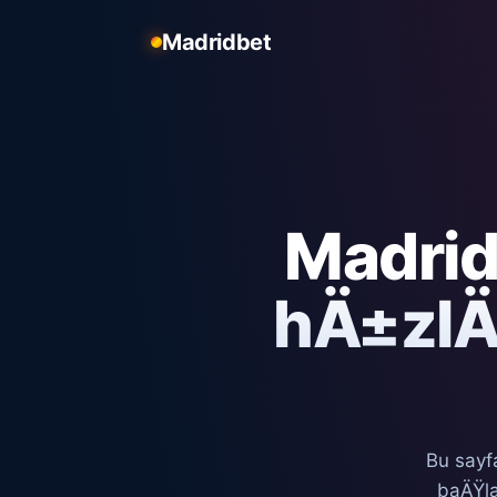
Madridbet
Madri
hÄ±zlÄ
Bu sayf
baÄŸla