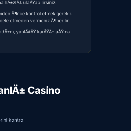
hÄ±zlÄ± ulaÅŸabilirsiniz.
den Ã¶nce kontrol etmek gerekir.
acele etmeden vermeniz Ã¶nerilir.
u adÄ±m, yanlÄ±ÅŸ karÅŸÄ±laÅŸma
anlÄ± Casino
rini kontrol