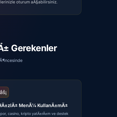
rinizle oturum aÃ§abilirsiniz.
Ä± Gerekenler
 Ã¶ncesinde
âš¡
HÄ±zlÄ± MenÃ¼ KullanÄ±mÄ±
por, casino, kripto yatÄ±rÄ±m ve destek