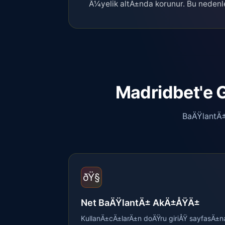
Ã¼yelik altÄ±nda korunur. Bu nedenle
Madridbet'e 
BaÄŸlantÄ±
ðŸ§­
Net BaÄŸlantÄ± AkÄ±ÅŸÄ±
KullanÄ±cÄ±larÄ±n doÄŸru giriÅŸ sayfasÄ±n