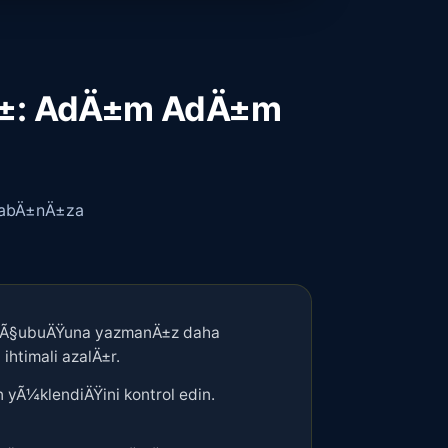
Ä±: AdÄ±m AdÄ±m
sabÄ±nÄ±za
Ä± Ã§ubuÄŸuna yazmanÄ±z daha
htimali azalÄ±r.
yÃ¼klendiÄŸini kontrol edin.