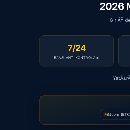
2026 
GiriÅŸ d
7/24
BAÄžLANTI KONTROLÃœ
YatÄ±rÄ
Bitcoin (BTC