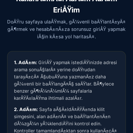
EriÅŸim
DoÄŸru sayfaya ulaÅŸmak, gÃ¼venli baÄŸlantÄ±yÄ±
gÃ¶rmek ve hesabÄ±nÄ±za sorunsuz giriÅŸ yapmak
iÃ§in kÄ±sa yol haritasÄ±.
1. AdÄ±m:
GiriÅŸ yapmak istediÄŸinizde adresi
arama sonuÃ§larÄ± yerine doÄŸrudan
tarayÄ±cÄ± Ã§ubuÄŸuna yazmanÄ±z daha
gÃ¼venli bir baÅŸlangÄ±Ã§ saÄŸlar. BÃ¶ylece
benzer gÃ¶rÃ¼nÃ¼mlÃ¼ sayfalarla
karÅŸÄ±laÅŸma ihtimali azalÄ±r.
2. AdÄ±m:
Sayfa aÃ§Ä±ldÄ±ÄŸÄ±nda kilit
simgesini, alan adÄ±nÄ± ve baÄŸlantÄ±nÄ±n
dÃ¼zgÃ¼n yÃ¼klendiÄŸini kontrol edin.
Kontroller tamamlandÄ±ktan sonra kullanÄ±cÄ±