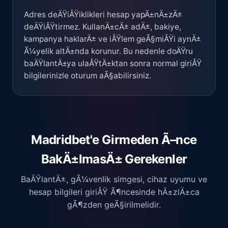
Adres deÄŸiÅŸiklikleri hesap yapÄ±nÄ±zÄ±
deÄŸiÅŸtirmez. KullanÄ±cÄ± adÄ±, bakiye,
kampanya haklarÄ± ve iÅŸlem geÃ§miÅŸi aynÄ±
Ã¼yelik altÄ±nda korunur. Bu nedenle doÄŸru
baÄŸlantÄ±ya ulaÅŸtÄ±ktan sonra normal giriÅŸ
bilgilerinizle oturum aÃ§abilirsiniz.
Madridbet'e Girmeden Ã–nce
BakÄ±lmasÄ± Gerekenler
BaÄŸlantÄ±, gÃ¼venlik simgesi, cihaz uyumu ve
hesap bilgileri giriÅŸ Ã¶ncesinde hÄ±zlÄ±ca
gÃ¶zden geÃ§irilmelidir.