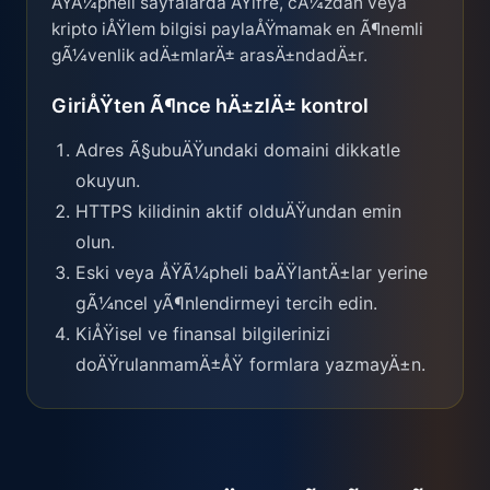
ÅŸÃ¼pheli sayfalarda ÅŸifre, cÃ¼zdan veya
kripto iÅŸlem bilgisi paylaÅŸmamak en Ã¶nemli
gÃ¼venlik adÄ±mlarÄ± arasÄ±ndadÄ±r.
GiriÅŸten Ã¶nce hÄ±zlÄ± kontrol
Adres Ã§ubuÄŸundaki domaini dikkatle
okuyun.
HTTPS kilidinin aktif olduÄŸundan emin
olun.
Eski veya ÅŸÃ¼pheli baÄŸlantÄ±lar yerine
gÃ¼ncel yÃ¶nlendirmeyi tercih edin.
KiÅŸisel ve finansal bilgilerinizi
doÄŸrulanmamÄ±ÅŸ formlara yazmayÄ±n.