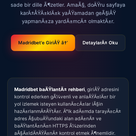
sade bir dille Ã¶zetler. AmaÃ§, doÄŸru sayfaya
karÄ±ÅŸÄ±klÄ±k yaÅŸamadan geÃ§iÅŸ
yapmanÄ±za yardÄ±mcÄ± olmaktÄ±r.
Madridbet'e GiriÅŸ â†’
DetaylarÄ± Oku
Madridbet baÄŸlantÄ± rehberi
, giriÅŸ adresini
kontrol ederken gÃ¼venli ve anlaÅŸÄ±lÄ±r bir
yol izlemek isteyen kullanÄ±cÄ±lar iÃ§in
hazÄ±rlanmÄ±ÅŸtÄ±r. Ä°lk adÄ±mda tarayÄ±cÄ±
adres Ã§ubuÄŸundaki alan adÄ±nÄ± ve
baÄŸlantÄ±nÄ±n HTTPS Ã¼zerinden
aÃ§Ä±ldÄ±ÄŸÄ±nÄ± kontrol etmek Ã¶nemlidir.