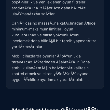
popÃ¼lerlik ve yeni eklenen oyun filtreleri
aradÄ±ÄŸÄ±nÄ±z iÃ§eriÄŸe daha hÄ±zlÄ±
ulaÅŸmanÄ±zÄ± saÄŸlar.
CanlÄ± casino masasÄ±na katÄ±lmadan Ã¶nce
minimum-maksimum limitleri, oyun
kurallarÄ±nÄ± ve masa yoÄŸunluÄŸunu
incelemek daha bilinÃ§li bir tercih yapmanÄ±za
yardÄ±mcÄ± olur.
Mobil cihazlarda oyunlar Ã§oÄŸunlukla
tarayÄ±cÄ± Ã¼zerinden Ã§alÄ±ÅŸÄ±r. Daha
stabil kullanÄ±m iÃ§in baÄŸlantÄ± kalitesini
kontrol etmek ve ekran yÃ¶nÃ¼nÃ¼ oyuna
uygun ÅŸekilde ayarlamak yararlÄ± olabilir.