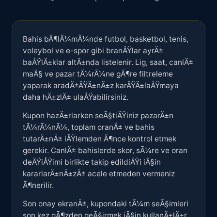
Bahis bÃ¶lÃ¼mÃ¼nde futbol, basketbol, tenis,
voleybol ve e-spor gibi branÅŸlar ayrÄ±
baÅŸlÄ±klar altÄ±nda listelenir. Lig, saat, canlÄ±
maÃ§ ve pazar tÃ¼rÃ¼ne gÃ¶re filtreleme
yaparak aradÄ±ÄŸÄ±nÄ±z karÅŸÄ±laÅŸmaya
daha hÄ±zlÄ± ulaÅŸabilirsiniz.
Kupon hazÄ±rlarken seÃ§tiÄŸiniz pazarÄ±n
tÃ¼rÃ¼nÃ¼, toplam oranÄ± ve bahis
tutarÄ±nÄ± iÅŸlemden Ã¶nce kontrol etmek
gerekir. CanlÄ± bahislerde skor, sÃ¼re ve oran
deÄŸiÅŸimi birlikte takip edildiÄŸi iÃ§in
kararlarÄ±nÄ±zÄ± acele etmeden vermeniz
Ã¶nerilir.
Son onay ekranÄ±, kupondaki tÃ¼m seÃ§imleri
son kez gÃ¶zden geÃ§irmek iÃ§in kullanÄ±lÄ±r.