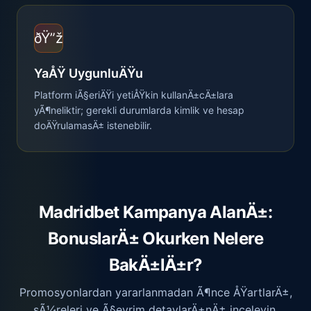
ðŸ”ž
YaÅŸ UygunluÄŸu
Platform iÃ§eriÄŸi yetiÅŸkin kullanÄ±cÄ±lara
yÃ¶neliktir; gerekli durumlarda kimlik ve hesap
doÄŸrulamasÄ± istenebilir.
Madridbet Kampanya AlanÄ±:
BonuslarÄ± Okurken Nelere
BakÄ±lÄ±r?
Promosyonlardan yararlanmadan Ã¶nce ÅŸartlarÄ±,
sÃ¼releri ve Ã§evrim detaylarÄ±nÄ± inceleyin.