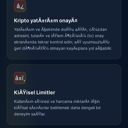
â‚¿
Kripto yatÄ±rÄ±m onayÄ±
YatÄ±rÄ±m ve Ã§ekimde doÄŸru aÄŸÄ±, cÃ¼zdan
adresini, tutarÄ± ve iÅŸlem Ã¶zÃ¼nÃ¼ (tx) onay
ekranÄ±nda tekrar kontrol edin; aÄŸ uyumsuzluÄŸu
geri dÃ¶nÃ¼ÅŸÃ¼ olmayan kayÄ±plara yol aÃ§abilir.
â±ï¸
KiÅŸisel Limitler
KullanÄ±m sÃ¼resi ve harcama miktarÄ± iÃ§in
kiÅŸisel sÄ±nÄ±rlar belirlemek daha dengeli bir
deneyim saÄŸlar.