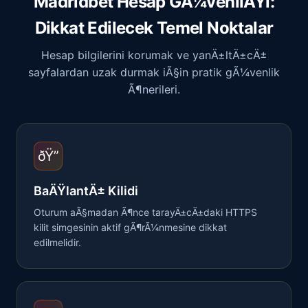
Madridbet Hesap GÃ¼venliÄŸi:
Dikkat Edilecek Temel Noktalar
Hesap bilgilerini korumak ve yanÄ±ltÄ±cÄ±
sayfalardan uzak durmak iÃ§in pratik gÃ¼venlik
Ã¶nerileri.
ðŸ”
BaÄŸlantÄ± Kilidi
Oturum aÃ§madan Ã¶nce tarayÄ±cÄ±daki HTTPS
kilit simgesinin aktif gÃ¶rÃ¼nmesine dikkat
edilmelidir.