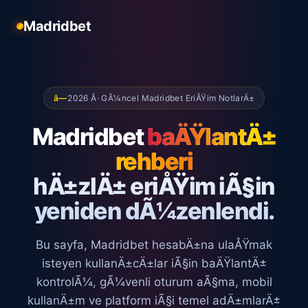
Madridbet
â—
2026 Â· GÃ¼ncel Madridbet EriÅŸim NotlarÄ±
Madridbet
baÄŸlantÄ±
rehberi
hÄ±zlÄ± eriÅŸim iÃ§in
yeniden dÃ¼zenlendi.
Bu sayfa, Madridbet hesabÄ±na ulaÅŸmak
isteyen kullanÄ±cÄ±lar iÃ§in baÄŸlantÄ±
kontrolÃ¼, gÃ¼venli oturum aÃ§ma, mobil
kullanÄ±m ve platform iÃ§i temel adÄ±mlarÄ±