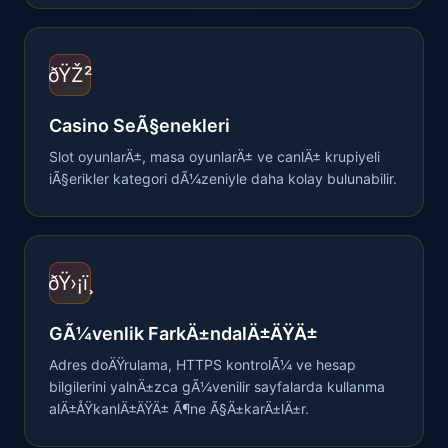
ðŸŽ²
Casino SeÃ§enekleri
Slot oyunlarÄ±, masa oyunlarÄ± ve canlÄ± krupiyeli
iÃ§erikler kategori dÃ¼zeniyle daha kolay bulunabilir.
ðŸ›¡ï¸
GÃ¼venlik FarkÄ±ndalÄ±ÄŸÄ±
Adres doÄŸrulama, HTTPS kontrolÃ¼ ve hesap
bilgilerini yalnÄ±zca gÃ¼venilir sayfalarda kullanma
alÄ±ÅŸkanlÄ±ÄŸÄ± Ã¶ne Ã§Ä±karÄ±lÄ±r.