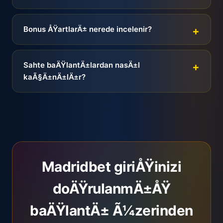
Bonus ÅŸartlarÄ± nerede incelenir?
Sahte baÄŸlantÄ±lardan nasÄ±l
kaÃ§Ä±nÄ±lÄ±r?
Madridbet giriÅŸinizi
doÄŸrulanmÄ±ÅŸ
baÄŸlantÄ± Ã¼zerinden