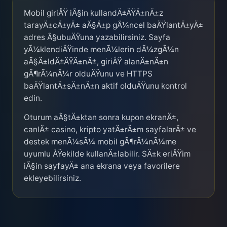
Mobil giriÅŸ iÃ§in kullandÄ±ÄŸÄ±nÄ±z
tarayÄ±cÄ±yÄ± aÃ§Ä±p gÃ¼ncel baÄŸlantÄ±yÄ±
adres Ã§ubuÄŸuna yazabilirsiniz. Sayfa
yÃ¼klendiÄŸinde menÃ¼lerin dÃ¼zgÃ¼n
aÃ§Ä±ldÄ±ÄŸÄ±nÄ±, giriÅŸ alanÄ±nÄ±n
gÃ¶rÃ¼nÃ¼r olduÄŸunu ve HTTPS
baÄŸlantÄ±sÄ±nÄ±n aktif olduÄŸunu kontrol
edin.
Oturum aÃ§tÄ±ktan sonra kupon ekranÄ±,
canlÄ± casino, kripto yatÄ±rÄ±m sayfalarÄ± ve
destek menÃ¼sÃ¼ mobil gÃ¶rÃ¼nÃ¼me
uyumlu ÅŸekilde kullanÄ±labilir. SÄ±k eriÅŸim
iÃ§in sayfayÄ± ana ekrana veya favorilere
ekleyebilirsiniz.