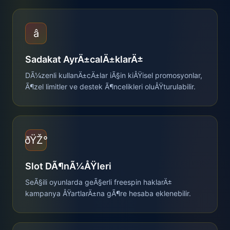
â­
Sadakat AyrÄ±calÄ±klarÄ±
DÃ¼zenli kullanÄ±cÄ±lar iÃ§in kiÅŸisel promosyonlar,
Ã¶zel limitler ve destek Ã¶ncelikleri oluÅŸturulabilir.
ðŸŽ°
Slot DÃ¶nÃ¼ÅŸleri
SeÃ§ili oyunlarda geÃ§erli freespin haklarÄ±
kampanya ÅŸartlarÄ±na gÃ¶re hesaba eklenebilir.