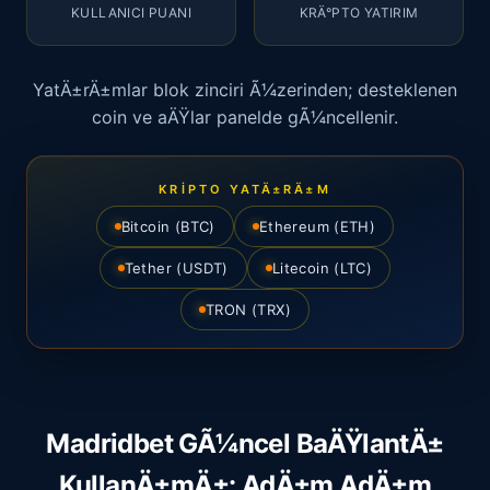
KULLANICI PUANI
KRÄ°PTO YATIRIM
YatÄ±rÄ±mlar blok zinciri Ã¼zerinden; desteklenen
coin ve aÄŸlar panelde gÃ¼ncellenir.
KRIPTO YATÄ±RÄ±M
Bitcoin (BTC)
Ethereum (ETH)
Tether (USDT)
Litecoin (LTC)
TRON (TRX)
Madridbet GÃ¼ncel BaÄŸlantÄ±
KullanÄ±mÄ±: AdÄ±m AdÄ±m