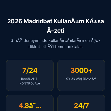
2026 Madridbet KullanÄ±m KÄ±sa
Ã–zeti
GiriÅŸ deneyiminde kullanÄ±cÄ±larÄ±n en Ã§ok
dikkat ettiÄŸi temel noktalar.
7/24
3000+
BAÄžLANTI
OYUN Ä°Ã‡ERÄ°ÄžÄ°
KONTROLÃœ
4.8â˜…
24/7