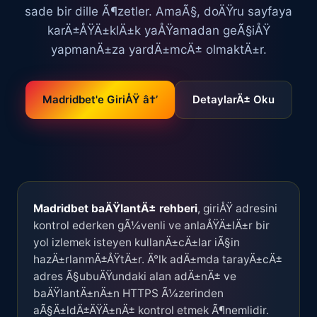
sade bir dille Ã¶zetler. AmaÃ§, doÄŸru sayfaya
karÄ±ÅŸÄ±klÄ±k yaÅŸamadan geÃ§iÅŸ
yapmanÄ±za yardÄ±mcÄ± olmaktÄ±r.
Madridbet'e GiriÅŸ â†’
DetaylarÄ± Oku
Madridbet baÄŸlantÄ± rehberi
, giriÅŸ adresini
kontrol ederken gÃ¼venli ve anlaÅŸÄ±lÄ±r bir
yol izlemek isteyen kullanÄ±cÄ±lar iÃ§in
hazÄ±rlanmÄ±ÅŸtÄ±r. Ä°lk adÄ±mda tarayÄ±cÄ±
adres Ã§ubuÄŸundaki alan adÄ±nÄ± ve
baÄŸlantÄ±nÄ±n HTTPS Ã¼zerinden
aÃ§Ä±ldÄ±ÄŸÄ±nÄ± kontrol etmek Ã¶nemlidir.