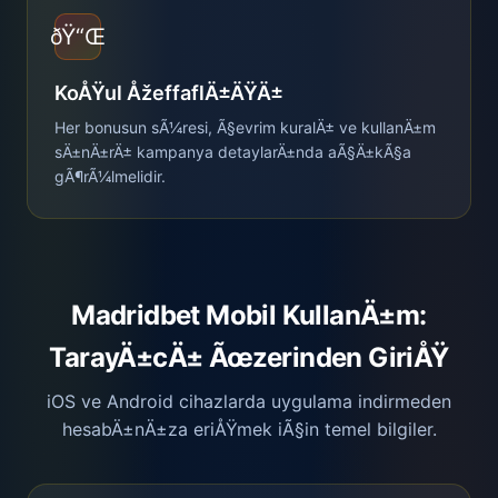
ðŸ“Œ
KoÅŸul ÅžeffaflÄ±ÄŸÄ±
Her bonusun sÃ¼resi, Ã§evrim kuralÄ± ve kullanÄ±m
sÄ±nÄ±rÄ± kampanya detaylarÄ±nda aÃ§Ä±kÃ§a
gÃ¶rÃ¼lmelidir.
Madridbet Mobil KullanÄ±m:
TarayÄ±cÄ± Ãœzerinden GiriÅŸ
iOS ve Android cihazlarda uygulama indirmeden
hesabÄ±nÄ±za eriÅŸmek iÃ§in temel bilgiler.