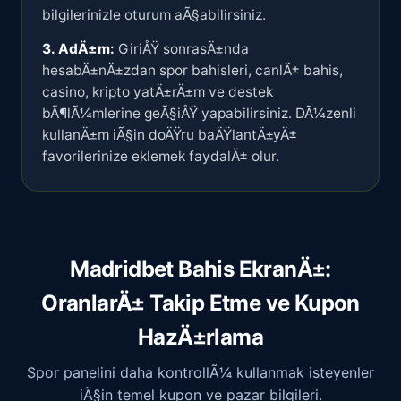
bilgilerinizle oturum aÃ§abilirsiniz.
3. AdÄ±m:
GiriÅŸ sonrasÄ±nda
hesabÄ±nÄ±zdan spor bahisleri, canlÄ± bahis,
casino, kripto yatÄ±rÄ±m ve destek
bÃ¶lÃ¼mlerine geÃ§iÅŸ yapabilirsiniz. DÃ¼zenli
kullanÄ±m iÃ§in doÄŸru baÄŸlantÄ±yÄ±
favorilerinize eklemek faydalÄ± olur.
Madridbet Bahis EkranÄ±:
OranlarÄ± Takip Etme ve Kupon
HazÄ±rlama
Spor panelini daha kontrollÃ¼ kullanmak isteyenler
iÃ§in temel kupon ve pazar bilgileri.