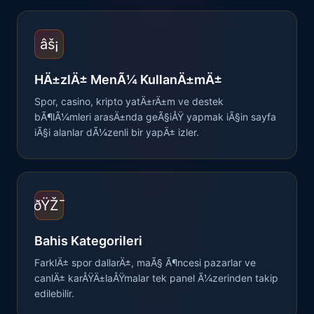
âš¡
HÄ±zlÄ± MenÃ¼ KullanÄ±mÄ±
Spor, casino, kripto yatÄ±rÄ±m ve destek
bÃ¶lÃ¼mleri arasÄ±nda geÃ§iÅŸ yapmak iÃ§in sayfa
iÃ§i alanlar dÃ¼zenli bir yapÄ± izler.
ðŸŽ¯
Bahis Kategorileri
FarklÄ± spor dallarÄ±, maÃ§ Ã¶ncesi pazarlar ve
canlÄ± karÅŸÄ±laÅŸmalar tek panel Ã¼zerinden takip
edilebilir.