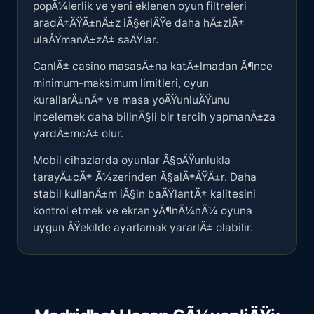
popÃ¼lerlik ve yeni eklenen oyun filtreleri
aradÄ±ÄŸÄ±nÄ±z iÃ§eriÄŸe daha hÄ±zlÄ±
ulaÅŸmanÄ±zÄ± saÄŸlar.
CanlÄ± casino masasÄ±na katÄ±lmadan Ã¶nce
minimum-maksimum limitleri, oyun
kurallarÄ±nÄ± ve masa yoÄŸunluÄŸunu
incelemek daha bilinÃ§li bir tercih yapmanÄ±za
yardÄ±mcÄ± olur.
Mobil cihazlarda oyunlar Ã§oÄŸunlukla
tarayÄ±cÄ± Ã¼zerinden Ã§alÄ±ÅŸÄ±r. Daha
stabil kullanÄ±m iÃ§in baÄŸlantÄ± kalitesini
kontrol etmek ve ekran yÃ¶nÃ¼nÃ¼ oyuna
uygun ÅŸekilde ayarlamak yararlÄ± olabilir.