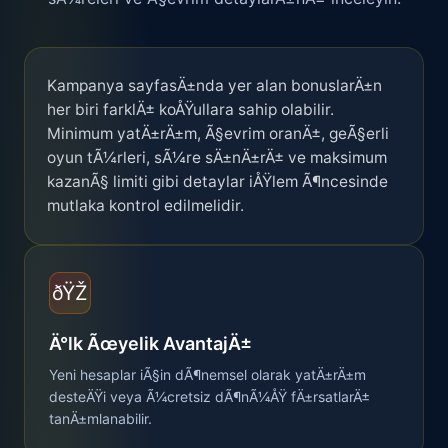
Kampanya sayfasÄ±nda yer alan bonuslarÄ±n
her biri farklÄ± koÅŸullara sahip olabilir.
Minimum yatÄ±rÄ±m, Ã§evrim oranÄ±, geÃ§erli
oyun tÃ¼rleri, sÃ¼re sÄ±nÄ±rÄ± ve maksimum
kazanÃ§ limiti gibi detaylar iÅŸlem Ã¶ncesinde
mutlaka kontrol edilmelidir.
ðŸŽ
Ä°lk Ãœyelik AvantajÄ±
Yeni hesaplar iÃ§in dÃ¶nemsel olarak yatÄ±rÄ±m
desteÄŸi veya Ã¼cretsiz dÃ¶nÃ¼ÅŸ fÄ±rsatlarÄ±
tanÄ±mlanabilir.