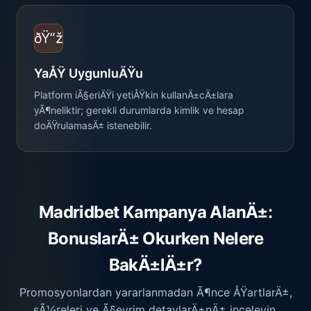
ðŸ”ž
YaÅŸ UygunluÄŸu
Platform iÃ§eriÄŸi yetiÅŸkin kullanÄ±cÄ±lara
yÃ¶neliktir; gerekli durumlarda kimlik ve hesap
doÄŸrulamasÄ± istenebilir.
Madridbet Kampanya AlanÄ±:
BonuslarÄ± Okurken Nelere
BakÄ±lÄ±r?
Promosyonlardan yararlanmadan Ã¶nce ÅŸartlarÄ±,
sÃ¼releri ve Ã§evrim detaylarÄ±nÄ± inceleyin.