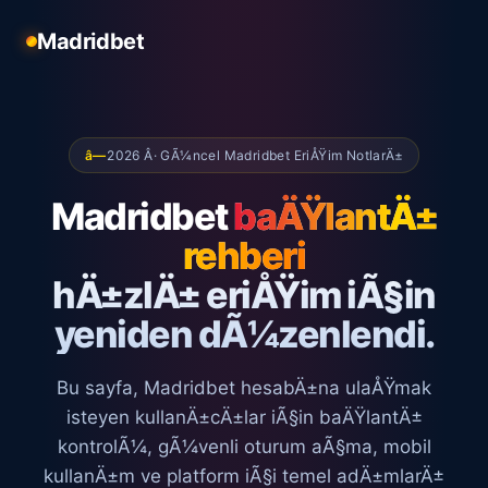
Madridbet
â—
2026 Â· GÃ¼ncel Madridbet EriÅŸim NotlarÄ±
Madridbet
baÄŸlantÄ±
rehberi
hÄ±zlÄ± eriÅŸim iÃ§in
yeniden dÃ¼zenlendi.
Bu sayfa, Madridbet hesabÄ±na ulaÅŸmak
isteyen kullanÄ±cÄ±lar iÃ§in baÄŸlantÄ±
kontrolÃ¼, gÃ¼venli oturum aÃ§ma, mobil
kullanÄ±m ve platform iÃ§i temel adÄ±mlarÄ±