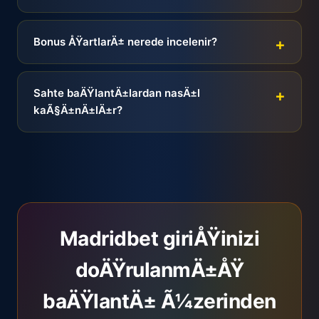
Bonus ÅŸartlarÄ± nerede incelenir?
Sahte baÄŸlantÄ±lardan nasÄ±l
kaÃ§Ä±nÄ±lÄ±r?
Madridbet giriÅŸinizi
doÄŸrulanmÄ±ÅŸ
baÄŸlantÄ± Ã¼zerinden