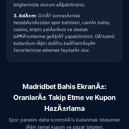
bilgilerinizle oturum aÃ§abilirsiniz.
3. AdÄ±m:
GiriÅŸ sonrasÄ±nda
hesabÄ±nÄ±zdan spor bahisleri, canlÄ± bahis,
casino, kripto yatÄ±rÄ±m ve destek
bÃ¶lÃ¼mlerine geÃ§iÅŸ yapabilirsiniz. DÃ¼zenli
kullanÄ±m iÃ§in doÄŸru baÄŸlantÄ±yÄ±
favorilerinize eklemek faydalÄ± olur.
Madridbet Bahis EkranÄ±:
OranlarÄ± Takip Etme ve Kupon
HazÄ±rlama
Spor panelini daha kontrollÃ¼ kullanmak isteyenler
iÃ§in temel kupon ve pazar bilgileri.