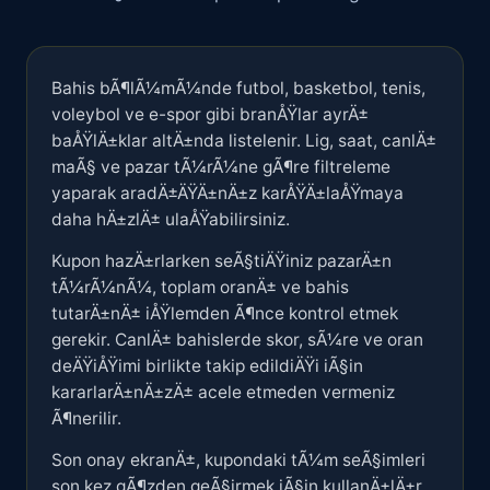
Bahis bÃ¶lÃ¼mÃ¼nde futbol, basketbol, tenis,
voleybol ve e-spor gibi branÅŸlar ayrÄ±
baÅŸlÄ±klar altÄ±nda listelenir. Lig, saat, canlÄ±
maÃ§ ve pazar tÃ¼rÃ¼ne gÃ¶re filtreleme
yaparak aradÄ±ÄŸÄ±nÄ±z karÅŸÄ±laÅŸmaya
daha hÄ±zlÄ± ulaÅŸabilirsiniz.
Kupon hazÄ±rlarken seÃ§tiÄŸiniz pazarÄ±n
tÃ¼rÃ¼nÃ¼, toplam oranÄ± ve bahis
tutarÄ±nÄ± iÅŸlemden Ã¶nce kontrol etmek
gerekir. CanlÄ± bahislerde skor, sÃ¼re ve oran
deÄŸiÅŸimi birlikte takip edildiÄŸi iÃ§in
kararlarÄ±nÄ±zÄ± acele etmeden vermeniz
Ã¶nerilir.
Son onay ekranÄ±, kupondaki tÃ¼m seÃ§imleri
son kez gÃ¶zden geÃ§irmek iÃ§in kullanÄ±lÄ±r.