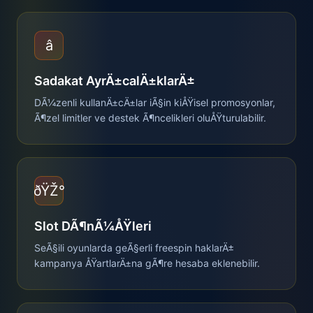
â­
Sadakat AyrÄ±calÄ±klarÄ±
DÃ¼zenli kullanÄ±cÄ±lar iÃ§in kiÅŸisel promosyonlar,
Ã¶zel limitler ve destek Ã¶ncelikleri oluÅŸturulabilir.
ðŸŽ°
Slot DÃ¶nÃ¼ÅŸleri
SeÃ§ili oyunlarda geÃ§erli freespin haklarÄ±
kampanya ÅŸartlarÄ±na gÃ¶re hesaba eklenebilir.