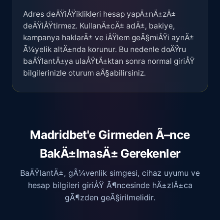
Adres deÄŸiÅŸiklikleri hesap yapÄ±nÄ±zÄ±
deÄŸiÅŸtirmez. KullanÄ±cÄ± adÄ±, bakiye,
kampanya haklarÄ± ve iÅŸlem geÃ§miÅŸi aynÄ±
Ã¼yelik altÄ±nda korunur. Bu nedenle doÄŸru
baÄŸlantÄ±ya ulaÅŸtÄ±ktan sonra normal giriÅŸ
bilgilerinizle oturum aÃ§abilirsiniz.
Madridbet'e Girmeden Ã–nce
BakÄ±lmasÄ± Gerekenler
BaÄŸlantÄ±, gÃ¼venlik simgesi, cihaz uyumu ve
hesap bilgileri giriÅŸ Ã¶ncesinde hÄ±zlÄ±ca
gÃ¶zden geÃ§irilmelidir.