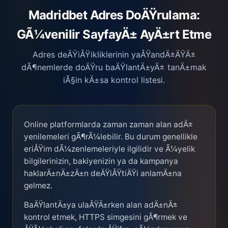
Madridbet Adres DoÄŸrulama:
GÃ¼venilir SayfayÄ± AyÄ±rt Etme
Adres deÄŸiÅŸikliklerinin yaÅŸandÄ±ÄŸÄ±
dÃ¶nemlerde doÄŸru baÄŸlantÄ±yÄ± tanÄ±mak
iÃ§in kÄ±sa kontrol listesi.
Online platformlarda zaman zaman alan adÄ±
yenilemeleri gÃ¶rÃ¼lebilir. Bu durum genellikle
eriÅŸim dÃ¼zenlemeleriyle ilgilidir ve Ã¼yelik
bilgilerinizin, bakiyenizin ya da kampanya
haklarÄ±nÄ±zÄ±n deÄŸiÅŸtiÄŸi anlamÄ±na
gelmez.
BaÄŸlantÄ±ya ulaÅŸÄ±rken alan adÄ±nÄ±
kontrol etmek, HTTPS simgesini gÃ¶rmek ve