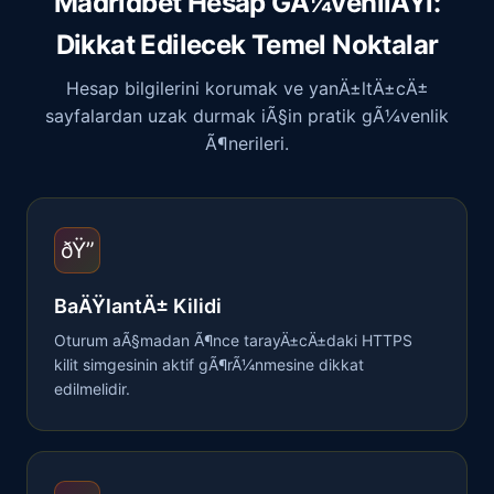
Madridbet Hesap GÃ¼venliÄŸi:
Dikkat Edilecek Temel Noktalar
Hesap bilgilerini korumak ve yanÄ±ltÄ±cÄ±
sayfalardan uzak durmak iÃ§in pratik gÃ¼venlik
Ã¶nerileri.
ðŸ”
BaÄŸlantÄ± Kilidi
Oturum aÃ§madan Ã¶nce tarayÄ±cÄ±daki HTTPS
kilit simgesinin aktif gÃ¶rÃ¼nmesine dikkat
edilmelidir.