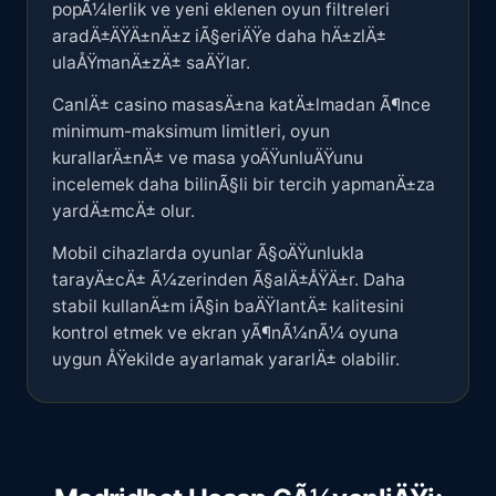
popÃ¼lerlik ve yeni eklenen oyun filtreleri
aradÄ±ÄŸÄ±nÄ±z iÃ§eriÄŸe daha hÄ±zlÄ±
ulaÅŸmanÄ±zÄ± saÄŸlar.
CanlÄ± casino masasÄ±na katÄ±lmadan Ã¶nce
minimum-maksimum limitleri, oyun
kurallarÄ±nÄ± ve masa yoÄŸunluÄŸunu
incelemek daha bilinÃ§li bir tercih yapmanÄ±za
yardÄ±mcÄ± olur.
Mobil cihazlarda oyunlar Ã§oÄŸunlukla
tarayÄ±cÄ± Ã¼zerinden Ã§alÄ±ÅŸÄ±r. Daha
stabil kullanÄ±m iÃ§in baÄŸlantÄ± kalitesini
kontrol etmek ve ekran yÃ¶nÃ¼nÃ¼ oyuna
uygun ÅŸekilde ayarlamak yararlÄ± olabilir.