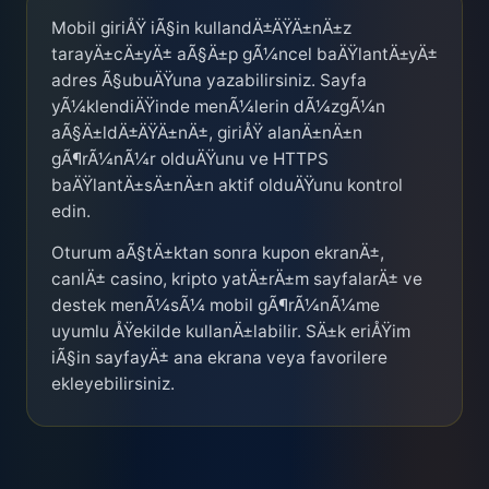
Mobil giriÅŸ iÃ§in kullandÄ±ÄŸÄ±nÄ±z
tarayÄ±cÄ±yÄ± aÃ§Ä±p gÃ¼ncel baÄŸlantÄ±yÄ±
adres Ã§ubuÄŸuna yazabilirsiniz. Sayfa
yÃ¼klendiÄŸinde menÃ¼lerin dÃ¼zgÃ¼n
aÃ§Ä±ldÄ±ÄŸÄ±nÄ±, giriÅŸ alanÄ±nÄ±n
gÃ¶rÃ¼nÃ¼r olduÄŸunu ve HTTPS
baÄŸlantÄ±sÄ±nÄ±n aktif olduÄŸunu kontrol
edin.
Oturum aÃ§tÄ±ktan sonra kupon ekranÄ±,
canlÄ± casino, kripto yatÄ±rÄ±m sayfalarÄ± ve
destek menÃ¼sÃ¼ mobil gÃ¶rÃ¼nÃ¼me
uyumlu ÅŸekilde kullanÄ±labilir. SÄ±k eriÅŸim
iÃ§in sayfayÄ± ana ekrana veya favorilere
ekleyebilirsiniz.