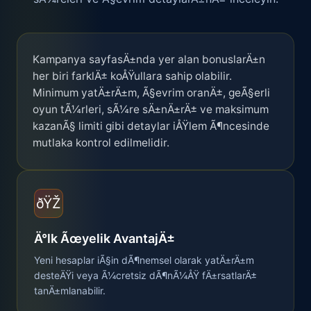
Kampanya sayfasÄ±nda yer alan bonuslarÄ±n
her biri farklÄ± koÅŸullara sahip olabilir.
Minimum yatÄ±rÄ±m, Ã§evrim oranÄ±, geÃ§erli
oyun tÃ¼rleri, sÃ¼re sÄ±nÄ±rÄ± ve maksimum
kazanÃ§ limiti gibi detaylar iÅŸlem Ã¶ncesinde
mutlaka kontrol edilmelidir.
ðŸŽ
Ä°lk Ãœyelik AvantajÄ±
Yeni hesaplar iÃ§in dÃ¶nemsel olarak yatÄ±rÄ±m
desteÄŸi veya Ã¼cretsiz dÃ¶nÃ¼ÅŸ fÄ±rsatlarÄ±
tanÄ±mlanabilir.