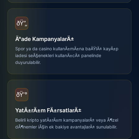
ðŸ”„
Ä°ade KampanyalarÄ±
Spor ya da casino kullanÄ±mÄ±na baÄŸlÄ± kayÄ±p
iadesi seÃ§enekleri kullanÄ±cÄ± panelinde
duyurulabilir.
ðŸ’°
YatÄ±rÄ±m FÄ±rsatlarÄ±
Belirli kripto yatÄ±rÄ±m kampanyalarÄ± veya Ã¶zel
dÃ¶nemler iÃ§in ek bakiye avantajlarÄ± sunulabilir.