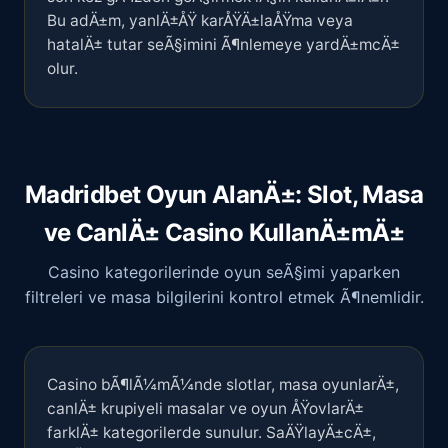
Bu adÄ±m, yanlÄ±ÅŸ karÅŸÄ±laÅŸma veya
hatalÄ± tutar seÃ§imini Ã¶nlemeye yardÄ±mcÄ±
olur.
Madridbet Oyun AlanÄ±: Slot, Masa
ve CanlÄ± Casino KullanÄ±mÄ±
Casino kategorilerinde oyun seÃ§imi yaparken
filtreleri ve masa bilgilerini kontrol etmek Ã¶nemlidir.
Casino bÃ¶lÃ¼mÃ¼nde slotlar, masa oyunlarÄ±,
canlÄ± krupiyeli masalar ve oyun ÅŸovlarÄ±
farklÄ± kategorilerde sunulur. SaÄŸlayÄ±cÄ±,