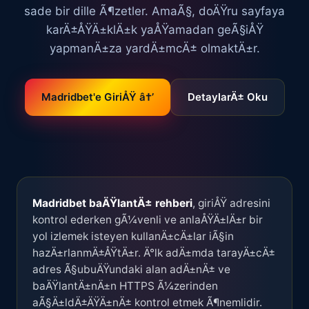
sade bir dille Ã¶zetler. AmaÃ§, doÄŸru sayfaya
karÄ±ÅŸÄ±klÄ±k yaÅŸamadan geÃ§iÅŸ
yapmanÄ±za yardÄ±mcÄ± olmaktÄ±r.
Madridbet'e GiriÅŸ â†’
DetaylarÄ± Oku
Madridbet baÄŸlantÄ± rehberi
, giriÅŸ adresini
kontrol ederken gÃ¼venli ve anlaÅŸÄ±lÄ±r bir
yol izlemek isteyen kullanÄ±cÄ±lar iÃ§in
hazÄ±rlanmÄ±ÅŸtÄ±r. Ä°lk adÄ±mda tarayÄ±cÄ±
adres Ã§ubuÄŸundaki alan adÄ±nÄ± ve
baÄŸlantÄ±nÄ±n HTTPS Ã¼zerinden
aÃ§Ä±ldÄ±ÄŸÄ±nÄ± kontrol etmek Ã¶nemlidir.