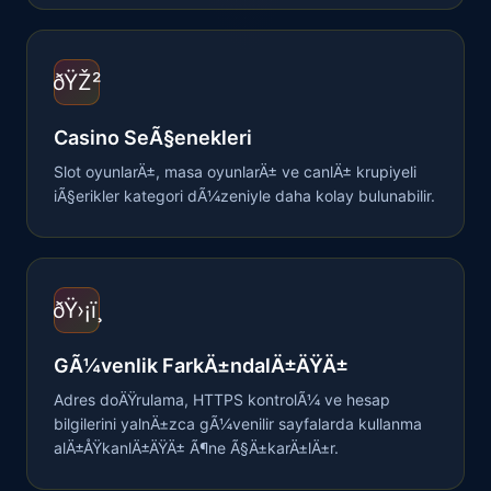
ðŸŽ²
Casino SeÃ§enekleri
Slot oyunlarÄ±, masa oyunlarÄ± ve canlÄ± krupiyeli
iÃ§erikler kategori dÃ¼zeniyle daha kolay bulunabilir.
ðŸ›¡ï¸
GÃ¼venlik FarkÄ±ndalÄ±ÄŸÄ±
Adres doÄŸrulama, HTTPS kontrolÃ¼ ve hesap
bilgilerini yalnÄ±zca gÃ¼venilir sayfalarda kullanma
alÄ±ÅŸkanlÄ±ÄŸÄ± Ã¶ne Ã§Ä±karÄ±lÄ±r.