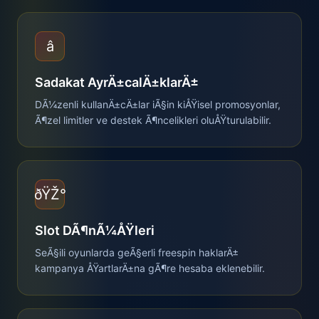
â­
Sadakat AyrÄ±calÄ±klarÄ±
DÃ¼zenli kullanÄ±cÄ±lar iÃ§in kiÅŸisel promosyonlar,
Ã¶zel limitler ve destek Ã¶ncelikleri oluÅŸturulabilir.
ðŸŽ°
Slot DÃ¶nÃ¼ÅŸleri
SeÃ§ili oyunlarda geÃ§erli freespin haklarÄ±
kampanya ÅŸartlarÄ±na gÃ¶re hesaba eklenebilir.