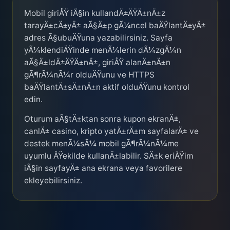
Mobil giriÅŸ iÃ§in kullandÄ±ÄŸÄ±nÄ±z
tarayÄ±cÄ±yÄ± aÃ§Ä±p gÃ¼ncel baÄŸlantÄ±yÄ±
adres Ã§ubuÄŸuna yazabilirsiniz. Sayfa
yÃ¼klendiÄŸinde menÃ¼lerin dÃ¼zgÃ¼n
aÃ§Ä±ldÄ±ÄŸÄ±nÄ±, giriÅŸ alanÄ±nÄ±n
gÃ¶rÃ¼nÃ¼r olduÄŸunu ve HTTPS
baÄŸlantÄ±sÄ±nÄ±n aktif olduÄŸunu kontrol
edin.
Oturum aÃ§tÄ±ktan sonra kupon ekranÄ±,
canlÄ± casino, kripto yatÄ±rÄ±m sayfalarÄ± ve
destek menÃ¼sÃ¼ mobil gÃ¶rÃ¼nÃ¼me
uyumlu ÅŸekilde kullanÄ±labilir. SÄ±k eriÅŸim
iÃ§in sayfayÄ± ana ekrana veya favorilere
ekleyebilirsiniz.