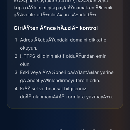
ÅŸÃ¼pheli sayfalarda ÅŸifre, cÃ¼zdan veya
kripto iÅŸlem bilgisi paylaÅŸmamak en Ã¶nemli
gÃ¼venlik adÄ±mlarÄ± arasÄ±ndadÄ±r.
GiriÅŸten Ã¶nce hÄ±zlÄ± kontrol
Adres Ã§ubuÄŸundaki domaini dikkatle
okuyun.
HTTPS kilidinin aktif olduÄŸundan emin
olun.
Eski veya ÅŸÃ¼pheli baÄŸlantÄ±lar yerine
gÃ¼ncel yÃ¶nlendirmeyi tercih edin.
KiÅŸisel ve finansal bilgilerinizi
doÄŸrulanmamÄ±ÅŸ formlara yazmayÄ±n.