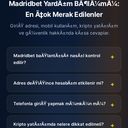
Madridbet YardÄ±m BÃ¶lÃ¼mÃ¼:
En Ã‡ok Merak Edilenler
GiriÅŸ adresi, mobil kullanÄ±m, kripto yatÄ±rÄ±m
ve gÃ¼venlik hakkÄ±nda kÄ±sa cevaplar.
Madridbet baÄŸlantÄ±sÄ± nasÄ±l kontrol
edilir?
Adres deÄŸiÅŸince hesabÄ±m etkilenir mi?
Telefonla giriÅŸ yapmak mÃ¼mkÃ¼n mÃ¼?
Kripto yatÄ±rÄ±mda nelere dikkat edilmeli?