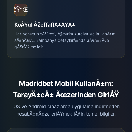
ðŸ“Œ
KoÅŸul ÅžeffaflÄ±ÄŸÄ±
Her bonusun sÃ¼resi, Ã§evrim kuralÄ± ve kullanÄ±m
sÄ±nÄ±rÄ± kampanya detaylarÄ±nda aÃ§Ä±kÃ§a
gÃ¶rÃ¼lmelidir.
Madridbet Mobil KullanÄ±m:
TarayÄ±cÄ± Ãœzerinden GiriÅŸ
iOS ve Android cihazlarda uygulama indirmeden
hesabÄ±nÄ±za eriÅŸmek iÃ§in temel bilgiler.