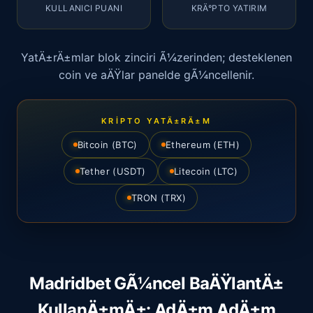
KULLANICI PUANI
KRÄ°PTO YATIRIM
YatÄ±rÄ±mlar blok zinciri Ã¼zerinden; desteklenen
coin ve aÄŸlar panelde gÃ¼ncellenir.
KRIPTO YATÄ±RÄ±M
Bitcoin (BTC)
Ethereum (ETH)
Tether (USDT)
Litecoin (LTC)
TRON (TRX)
Madridbet GÃ¼ncel BaÄŸlantÄ±
KullanÄ±mÄ±: AdÄ±m AdÄ±m