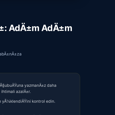
Ä±: AdÄ±m AdÄ±m
sabÄ±nÄ±za
Ä± Ã§ubuÄŸuna yazmanÄ±z daha
htimali azalÄ±r.
yÃ¼klendiÄŸini kontrol edin.