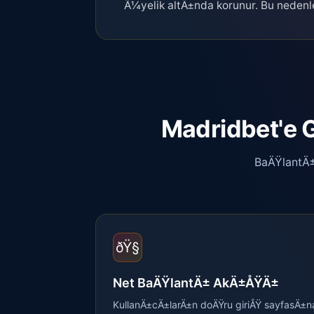
Ã¼yelik altÄ±nda korunur. Bu nedenle
Madridbet'e 
BaÄŸlantÄ±
ðŸ§­
Net BaÄŸlantÄ± AkÄ±ÅŸÄ±
KullanÄ±cÄ±larÄ±n doÄŸru giriÅŸ sayfasÄ±n