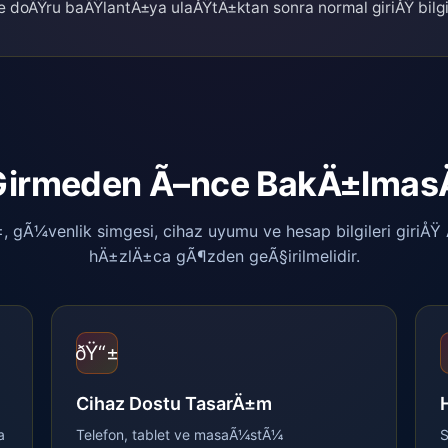
 doÄŸru baÄŸlantÄ±ya ulaÅŸtÄ±ktan sonra normal giriÅŸ bilgile
Girmeden Ã–nce BakÄ±lmas
, gÃ¼venlik simgesi, cihaz uyumu ve hesap bilgileri giriÅŸ
hÄ±zlÄ±ca gÃ¶zden geÃ§irilmelidir.
ðŸ“±
Cihaz Dostu TasarÄ±m
a
Telefon, tablet ve masaÃ¼stÃ¼
S