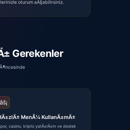
rinizle oturum aÃ§abilirsiniz.
Ä± Gerekenler
 Ã¶ncesinde
âš¡
HÄ±zlÄ± MenÃ¼ KullanÄ±mÄ±
por, casino, kripto yatÄ±rÄ±m ve destek