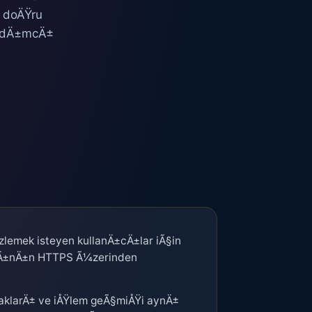
, doÄŸru
ardÄ±mcÄ±
izlemek isteyen kullanÄ±cÄ±lar iÃ§in
tÄ±nÄ±n HTTPS Ã¼zerinden
aklarÄ± ve iÅŸlem geÃ§miÅŸi aynÄ±