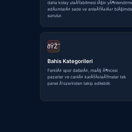
daha kolay ulaÅŸabilmesi iÃ§in yÃ¶nlendirm
adÄ±mlarÄ± sade ve anlaÅŸÄ±lÄ±r biÃ§imd
sunulur.
ðŸŽ¯
Bahis Kategorileri
FarklÄ± spor dallarÄ±, maÃ§ Ã¶ncesi
pazarlar ve canlÄ± karÅŸÄ±laÅŸmalar tek
panel Ã¼zerinden takip edilebilir.