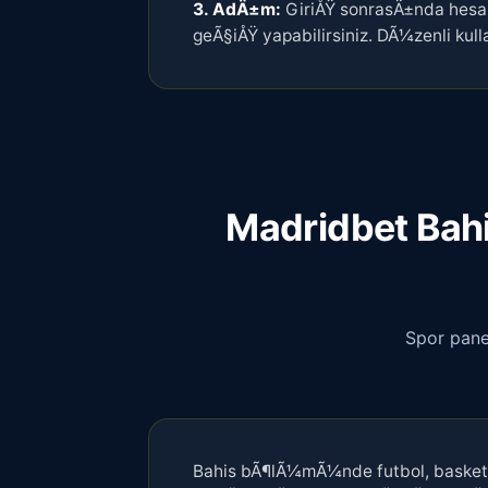
3. AdÄ±m:
GiriÅŸ sonrasÄ±nda hesab
geÃ§iÅŸ yapabilirsiniz. DÃ¼zenli kul
Madridbet Bah
Spor pane
Bahis bÃ¶lÃ¼mÃ¼nde futbol, basketbol