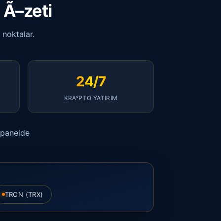
Ã–zeti
noktalar.
24/7
KRÄ°PTO YATIRIM
 panelde
TRON (TRX)