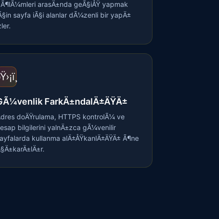
Ã¶lÃ¼mleri arasÄ±nda geÃ§iÅŸ yapmak
Ã§in sayfa iÃ§i alanlar dÃ¼zenli bir yapÄ±
zler.
Ÿ›¡ï¸
GÃ¼venlik FarkÄ±ndalÄ±ÄŸÄ±
dres doÄŸrulama, HTTPS kontrolÃ¼ ve
esap bilgilerini yalnÄ±zca gÃ¼venilir
ayfalarda kullanma alÄ±ÅŸkanlÄ±ÄŸÄ± Ã¶ne
§Ä±karÄ±lÄ±r.