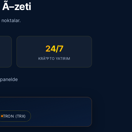
Ã–zeti
noktalar.
24/7
KRÄ°PTO YATIRIM
 panelde
TRON (TRX)