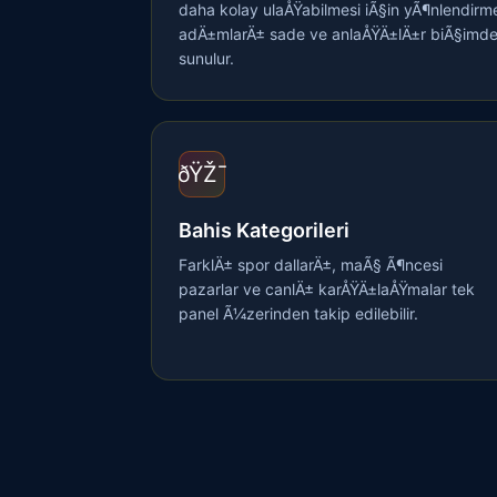
daha kolay ulaÅŸabilmesi iÃ§in yÃ¶nlendirm
adÄ±mlarÄ± sade ve anlaÅŸÄ±lÄ±r biÃ§imd
sunulur.
ðŸŽ¯
Bahis Kategorileri
FarklÄ± spor dallarÄ±, maÃ§ Ã¶ncesi
pazarlar ve canlÄ± karÅŸÄ±laÅŸmalar tek
panel Ã¼zerinden takip edilebilir.