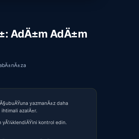
Ä±: AdÄ±m AdÄ±m
sabÄ±nÄ±za
Ä± Ã§ubuÄŸuna yazmanÄ±z daha
htimali azalÄ±r.
yÃ¼klendiÄŸini kontrol edin.