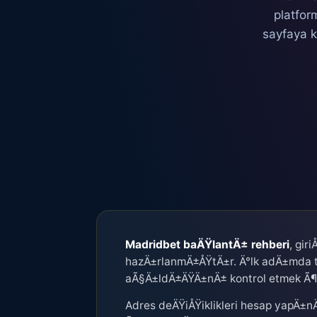
platfor
sayfaya 
Madridbet baÄŸlantÄ± rehberi
, gir
hazÄ±rlanmÄ±ÅŸtÄ±r. Ä°lk adÄ±mda
aÃ§Ä±ldÄ±ÄŸÄ±nÄ± kontrol etmek Ã¶n
Adres deÄŸiÅŸiklikleri hesap yapÄ±