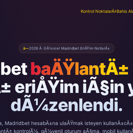
Kontrol NoktalarÄ±
Bahis A
â—
2026 Â· GÃ¼ncel Madridbet EriÅŸim NotlarÄ±
dbet
baÄŸlantÄ± 
± eriÅŸim iÃ§in 
dÃ¼zenlendi.
a, Madridbet hesabÄ±na ulaÅŸmak isteyen kullanÄ±cÄ±l
ntÄ± kontrolÃ¼, gÃ¼venli oturum aÃ§ma, mobil kulla