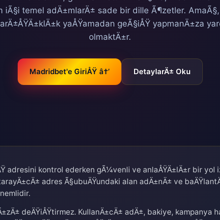
m iÃ§i temel adÄ±mlarÄ± sade bir dille Ã¶zetler. AmaÃ§
karÄ±ÅŸÄ±klÄ±k yaÅŸamadan geÃ§iÅŸ yapmanÄ±za y
olmaktÄ±r.
Madridbet'e GiriÅŸ â†’
DetaylarÄ± Oku
iÅŸ adresini kontrol ederken gÃ¼venli ve anlaÅŸÄ±lÄ±r bir yol 
 tarayÄ±cÄ± adres Ã§ubuÄŸundaki alan adÄ±nÄ± ve baÄŸlan
emlidir.
nÄ±zÄ± deÄŸiÅŸtirmez. KullanÄ±cÄ± adÄ±, bakiye, kampanya h