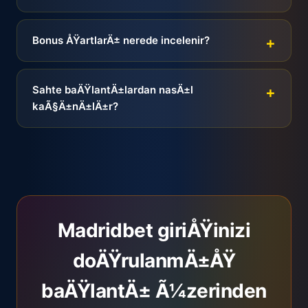
Bonus ÅŸartlarÄ± nerede incelenir?
Sahte baÄŸlantÄ±lardan nasÄ±l
kaÃ§Ä±nÄ±lÄ±r?
Madridbet giriÅŸinizi
doÄŸrulanmÄ±ÅŸ
baÄŸlantÄ± Ã¼zerinden