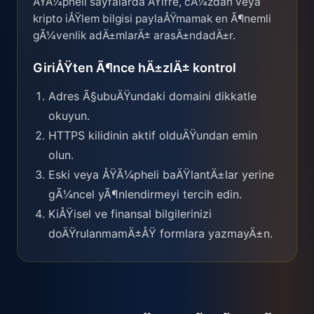
ÅŸÃ¼pheli sayfalarda ÅŸifre, cÃ¼zdan veya
kripto iÅŸlem bilgisi paylaÅŸmamak en Ã¶nemli
gÃ¼venlik adÄ±mlarÄ± arasÄ±ndadÄ±r.
GiriÅŸten Ã¶nce hÄ±zlÄ± kontrol
Adres Ã§ubuÄŸundaki domaini dikkatle
okuyun.
HTTPS kilidinin aktif olduÄŸundan emin
olun.
Eski veya ÅŸÃ¼pheli baÄŸlantÄ±lar yerine
gÃ¼ncel yÃ¶nlendirmeyi tercih edin.
KiÅŸisel ve finansal bilgilerinizi
doÄŸrulanmamÄ±ÅŸ formlara yazmayÄ±n.