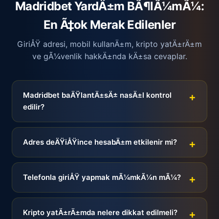
Madridbet YardÄ±m BÃ¶lÃ¼mÃ¼:
En Ã‡ok Merak Edilenler
GiriÅŸ adresi, mobil kullanÄ±m, kripto yatÄ±rÄ±m
ve gÃ¼venlik hakkÄ±nda kÄ±sa cevaplar.
Madridbet baÄŸlantÄ±sÄ± nasÄ±l kontrol
edilir?
Adres deÄŸiÅŸince hesabÄ±m etkilenir mi?
Telefonla giriÅŸ yapmak mÃ¼mkÃ¼n mÃ¼?
Kripto yatÄ±rÄ±mda nelere dikkat edilmeli?