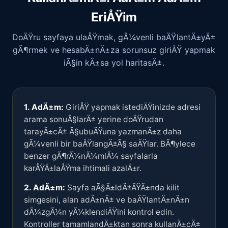
EriÅŸim
DoÄŸru sayfaya ulaÅŸmak, gÃ¼venli baÄŸlantÄ±yÄ±
gÃ¶rmek ve hesabÄ±nÄ±za sorunsuz giriÅŸ yapmak
iÃ§in kÄ±sa yol haritasÄ±.
1. AdÄ±m:
GiriÅŸ yapmak istediÄŸinizde adresi
arama sonuÃ§larÄ± yerine doÄŸrudan
tarayÄ±cÄ± Ã§ubuÄŸuna yazmanÄ±z daha
gÃ¼venli bir baÅŸlangÄ±Ã§ saÄŸlar. BÃ¶ylece
benzer gÃ¶rÃ¼nÃ¼mlÃ¼ sayfalarla
karÅŸÄ±laÅŸma ihtimali azalÄ±r.
2. AdÄ±m:
Sayfa aÃ§Ä±ldÄ±ÄŸÄ±nda kilit
simgesini, alan adÄ±nÄ± ve baÄŸlantÄ±nÄ±n
dÃ¼zgÃ¼n yÃ¼klendiÄŸini kontrol edin.
Kontroller tamamlandÄ±ktan sonra kullanÄ±cÄ±