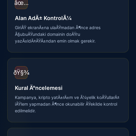
âœ…
Alan AdÄ± KontrolÃ¼
GiriÅŸ ekranÄ±na ulaÅŸmadan Ã¶nce adres
Ã§ubuÄŸundaki domainin doÄŸru
yazÄ±ldÄ±ÄŸÄ±ndan emin olmak gerekir.
ðŸ§¾
Kural Ä°ncelemesi
Kampanya, kripto yatÄ±rÄ±m ve Ã¼yelik koÅŸullarÄ±
iÅŸlem yapmadan Ã¶nce okunabilir ÅŸekilde kontrol
edilmelidir.