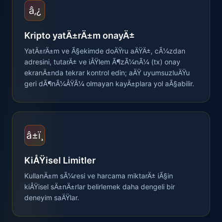
â‚¿
Kripto yatÄ±rÄ±m onayÄ±
YatÄ±rÄ±m ve Ã§ekimde doÄŸru aÄŸÄ±, cÃ¼zdan
adresini, tutarÄ± ve iÅŸlem Ã¶zÃ¼nÃ¼ (tx) onay
ekranÄ±nda tekrar kontrol edin; aÄŸ uyumsuzluÄŸu
geri dÃ¶nÃ¼ÅŸÃ¼ olmayan kayÄ±plara yol aÃ§abilir.
â±ï¸
KiÅŸisel Limitler
KullanÄ±m sÃ¼resi ve harcama miktarÄ± iÃ§in
kiÅŸisel sÄ±nÄ±rlar belirlemek daha dengeli bir
deneyim saÄŸlar.