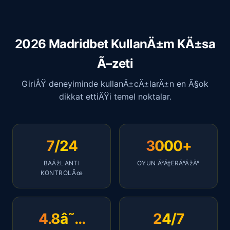
2026 Madridbet KullanÄ±m KÄ±sa
Ã–zeti
GiriÅŸ deneyiminde kullanÄ±cÄ±larÄ±n en Ã§ok
dikkat ettiÄŸi temel noktalar.
7/24
3000+
BAÄžLANTI
OYUN Ä°Ã‡ERÄ°ÄžÄ°
KONTROLÃœ
4.8â˜…
24/7