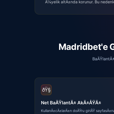
Ã¼yelik altÄ±nda korunur. Bu nedenle
Madridbet'e 
BaÄŸlantÄ±
ðŸ§­
Net BaÄŸlantÄ± AkÄ±ÅŸÄ±
KullanÄ±cÄ±larÄ±n doÄŸru giriÅŸ sayfasÄ±n