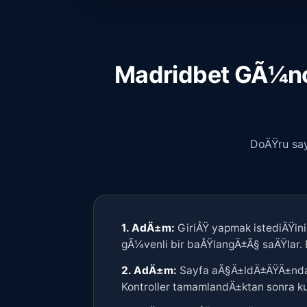
Madridbet GÃ¼n
DoÄŸru sa
1. AdÄ±m:
GiriÅŸ yapmak istediÄŸi
gÃ¼venli bir baÅŸlangÄ±Ã§ saÄŸlar.
2. AdÄ±m:
Sayfa aÃ§Ä±ldÄ±ÄŸÄ±nda k
Kontroller tamamlandÄ±ktan sonra kul