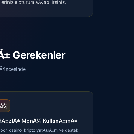
rinizle oturum aÃ§abilirsiniz.
Ä± Gerekenler
 Ã¶ncesinde
âš¡
HÄ±zlÄ± MenÃ¼ KullanÄ±mÄ±
por, casino, kripto yatÄ±rÄ±m ve destek