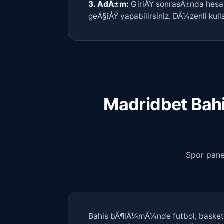
3. AdÄ±m:
GiriÅŸ sonrasÄ±nda hesab
geÃ§iÅŸ yapabilirsiniz. DÃ¼zenli kul
Madridbet Bah
Spor pane
Bahis bÃ¶lÃ¼mÃ¼nde futbol, basketbol