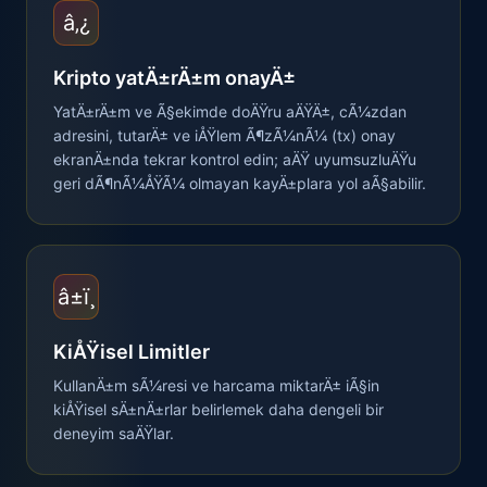
â‚¿
Kripto yatÄ±rÄ±m onayÄ±
YatÄ±rÄ±m ve Ã§ekimde doÄŸru aÄŸÄ±, cÃ¼zdan
adresini, tutarÄ± ve iÅŸlem Ã¶zÃ¼nÃ¼ (tx) onay
ekranÄ±nda tekrar kontrol edin; aÄŸ uyumsuzluÄŸu
geri dÃ¶nÃ¼ÅŸÃ¼ olmayan kayÄ±plara yol aÃ§abilir.
â±ï¸
KiÅŸisel Limitler
KullanÄ±m sÃ¼resi ve harcama miktarÄ± iÃ§in
kiÅŸisel sÄ±nÄ±rlar belirlemek daha dengeli bir
deneyim saÄŸlar.