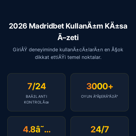
2026 Madridbet KullanÄ±m KÄ±sa
Ã–zeti
GiriÅŸ deneyiminde kullanÄ±cÄ±larÄ±n en Ã§ok
dikkat ettiÄŸi temel noktalar.
7/24
3000+
BAÄžLANTI
OYUN Ä°Ã‡ERÄ°ÄžÄ°
KONTROLÃœ
4.8â˜…
24/7