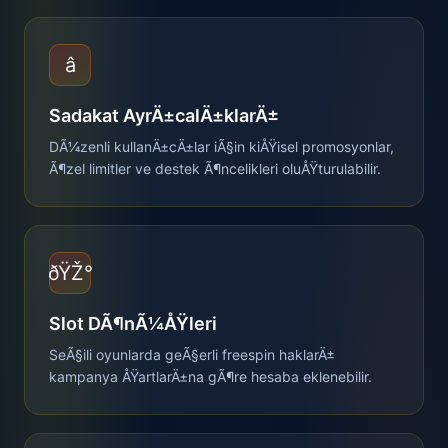
â­
Sadakat AyrÄ±calÄ±klarÄ±
DÃ¼zenli kullanÄ±cÄ±lar iÃ§in kiÅŸisel promosyonlar,
Ã¶zel limitler ve destek Ã¶ncelikleri oluÅŸturulabilir.
ðŸŽ°
Slot DÃ¶nÃ¼ÅŸleri
SeÃ§ili oyunlarda geÃ§erli freespin haklarÄ±
kampanya ÅŸartlarÄ±na gÃ¶re hesaba eklenebilir.