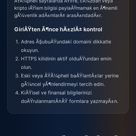
ÅŸÃ¼pheli sayfalarda ÅŸifre, cÃ¼zdan veya
kripto iÅŸlem bilgisi paylaÅŸmamak en Ã¶nemli
gÃ¼venlik adÄ±mlarÄ± arasÄ±ndadÄ±r.
GiriÅŸten Ã¶nce hÄ±zlÄ± kontrol
Adres Ã§ubuÄŸundaki domaini dikkatle
okuyun.
HTTPS kilidinin aktif olduÄŸundan emin
olun.
Eski veya ÅŸÃ¼pheli baÄŸlantÄ±lar yerine
gÃ¼ncel yÃ¶nlendirmeyi tercih edin.
KiÅŸisel ve finansal bilgilerinizi
doÄŸrulanmamÄ±ÅŸ formlara yazmayÄ±n.