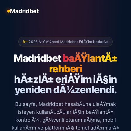
Madridbet
â—
2026 Â· GÃ¼ncel Madridbet EriÅŸim NotlarÄ±
Madridbet
baÄŸlantÄ±
rehberi
hÄ±zlÄ± eriÅŸim iÃ§in
yeniden dÃ¼zenlendi.
Bu sayfa, Madridbet hesabÄ±na ulaÅŸmak
isteyen kullanÄ±cÄ±lar iÃ§in baÄŸlantÄ±
kontrolÃ¼, gÃ¼venli oturum aÃ§ma, mobil
kullanÄ±m ve platform iÃ§i temel adÄ±mlarÄ±