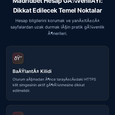
Madridbet Hesap GÃ¼venliÄŸi:
Dikkat Edilecek Temel Noktalar
Hesap bilgilerini korumak ve yanÄ±ltÄ±cÄ±
sayfalardan uzak durmak iÃ§in pratik gÃ¼venlik
Ã¶nerileri.
ðŸ”
BaÄŸlantÄ± Kilidi
Oturum aÃ§madan Ã¶nce tarayÄ±cÄ±daki HTTPS
kilit simgesinin aktif gÃ¶rÃ¼nmesine dikkat
edilmelidir.