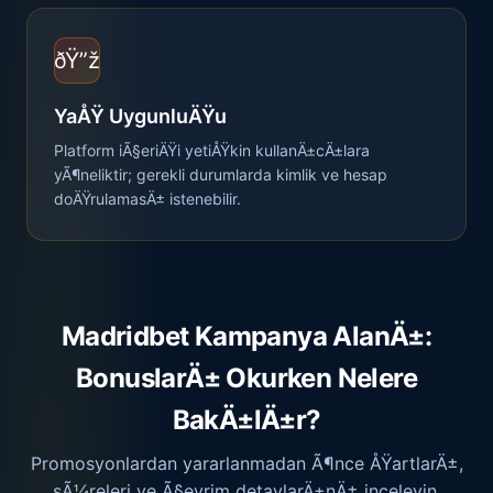
ðŸ”ž
YaÅŸ UygunluÄŸu
Platform iÃ§eriÄŸi yetiÅŸkin kullanÄ±cÄ±lara
yÃ¶neliktir; gerekli durumlarda kimlik ve hesap
doÄŸrulamasÄ± istenebilir.
Madridbet Kampanya AlanÄ±:
BonuslarÄ± Okurken Nelere
BakÄ±lÄ±r?
Promosyonlardan yararlanmadan Ã¶nce ÅŸartlarÄ±,
sÃ¼releri ve Ã§evrim detaylarÄ±nÄ± inceleyin.