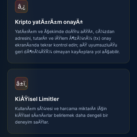
â‚¿
Kripto yatÄ±rÄ±m onayÄ±
YatÄ±rÄ±m ve Ã§ekimde doÄŸru aÄŸÄ±, cÃ¼zdan
adresini, tutarÄ± ve iÅŸlem Ã¶zÃ¼nÃ¼ (tx) onay
ekranÄ±nda tekrar kontrol edin; aÄŸ uyumsuzluÄŸu
geri dÃ¶nÃ¼ÅŸÃ¼ olmayan kayÄ±plara yol aÃ§abilir.
â±ï¸
KiÅŸisel Limitler
KullanÄ±m sÃ¼resi ve harcama miktarÄ± iÃ§in
kiÅŸisel sÄ±nÄ±rlar belirlemek daha dengeli bir
deneyim saÄŸlar.