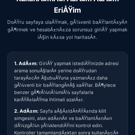
EriÅŸim
DoÄŸru sayfaya ulaÅŸmak, gÃ¼venli baÄŸlantÄ±yÄ±
gÃ¶rmek ve hesabÄ±nÄ±za sorunsuz giriÅŸ yapmak
iÃ§in kÄ±sa yol haritasÄ±.
1. AdÄ±m:
GiriÅŸ yapmak istediÄŸinizde adresi
arama sonuÃ§larÄ± yerine doÄŸrudan
tarayÄ±cÄ± Ã§ubuÄŸuna yazmanÄ±z daha
gÃ¼venli bir baÅŸlangÄ±Ã§ saÄŸlar. BÃ¶ylece
benzer gÃ¶rÃ¼nÃ¼mlÃ¼ sayfalarla
karÅŸÄ±laÅŸma ihtimali azalÄ±r.
2. AdÄ±m:
Sayfa aÃ§Ä±ldÄ±ÄŸÄ±nda kilit
simgesini, alan adÄ±nÄ± ve baÄŸlantÄ±nÄ±n
dÃ¼zgÃ¼n yÃ¼klendiÄŸini kontrol edin.
Kontroller tamamlandÄ±ktan sonra kullanÄ±cÄ±