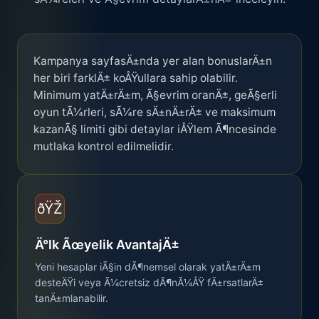
Kampanya sayfasÄ±nda yer alan bonuslarÄ±n
her biri farklÄ± koÅŸullara sahip olabilir.
Minimum yatÄ±rÄ±m, Ã§evrim oranÄ±, geÃ§erli
oyun tÃ¼rleri, sÃ¼re sÄ±nÄ±rÄ± ve maksimum
kazanÃ§ limiti gibi detaylar iÅŸlem Ã¶ncesinde
mutlaka kontrol edilmelidir.
ðŸŽ
Ä°lk Ãœyelik AvantajÄ±
Yeni hesaplar iÃ§in dÃ¶nemsel olarak yatÄ±rÄ±m
desteÄŸi veya Ã¼cretsiz dÃ¶nÃ¼ÅŸ fÄ±rsatlarÄ±
tanÄ±mlanabilir.