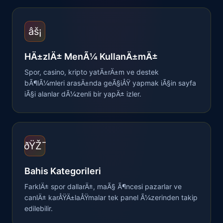
âš¡
HÄ±zlÄ± MenÃ¼ KullanÄ±mÄ±
Spor, casino, kripto yatÄ±rÄ±m ve destek
bÃ¶lÃ¼mleri arasÄ±nda geÃ§iÅŸ yapmak iÃ§in sayfa
iÃ§i alanlar dÃ¼zenli bir yapÄ± izler.
ðŸŽ¯
Bahis Kategorileri
FarklÄ± spor dallarÄ±, maÃ§ Ã¶ncesi pazarlar ve
canlÄ± karÅŸÄ±laÅŸmalar tek panel Ã¼zerinden takip
edilebilir.