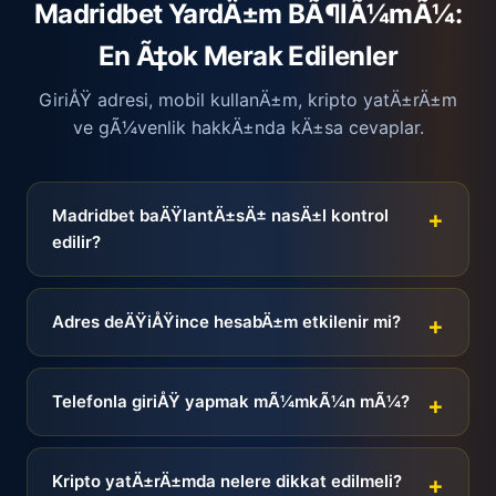
Madridbet YardÄ±m BÃ¶lÃ¼mÃ¼:
En Ã‡ok Merak Edilenler
GiriÅŸ adresi, mobil kullanÄ±m, kripto yatÄ±rÄ±m
ve gÃ¼venlik hakkÄ±nda kÄ±sa cevaplar.
Madridbet baÄŸlantÄ±sÄ± nasÄ±l kontrol
edilir?
Adres deÄŸiÅŸince hesabÄ±m etkilenir mi?
Telefonla giriÅŸ yapmak mÃ¼mkÃ¼n mÃ¼?
Kripto yatÄ±rÄ±mda nelere dikkat edilmeli?