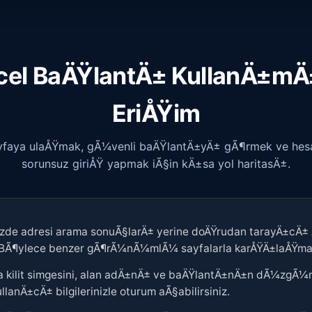
cel BaÄŸlantÄ± KullanÄ±m
EriÅŸim
yfaya ulaÅŸmak, gÃ¼venli baÄŸlantÄ±yÄ± gÃ¶rmek ve he
sorunsuz giriÅŸ yapmak iÃ§in kÄ±sa yol haritasÄ±.
nizde adresi arama sonuÃ§larÄ± yerine doÄŸrudan tarayÄ±c
 BÃ¶ylece benzer gÃ¶rÃ¼nÃ¼mlÃ¼ sayfalarla karÅŸÄ±laÅŸma i
ilit simgesini, alan adÄ±nÄ± ve baÄŸlantÄ±nÄ±n dÃ¼zgÃ¼n 
lanÄ±cÄ± bilgilerinizle oturum aÃ§abilirsiniz.