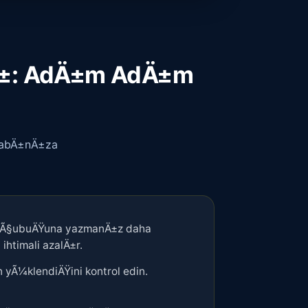
Ä±: AdÄ±m AdÄ±m
sabÄ±nÄ±za
Ä± Ã§ubuÄŸuna yazmanÄ±z daha
htimali azalÄ±r.
yÃ¼klendiÄŸini kontrol edin.