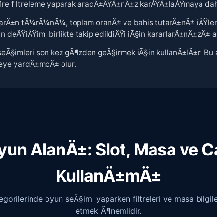
e filtreleme yaparak aradÄ±ÄŸÄ±nÄ±z karÅŸÄ±laÅŸmaya daha 
zarÄ±n tÃ¼rÃ¼nÃ¼, toplam oranÄ± ve bahis tutarÄ±nÄ± iÅŸlem
n deÄŸiÅŸimi birlikte takip edildiÄŸi iÃ§in kararlarÄ±nÄ±zÄ± 
eÃ§imleri son kez gÃ¶zden geÃ§irmek iÃ§in kullanÄ±lÄ±r. B
meye yardÄ±mcÄ± olur.
yun AlanÄ±: Slot, Masa ve C
KullanÄ±mÄ±
gorilerinde oyun seÃ§imi yaparken filtreleri ve masa bilgile
etmek Ã¶nemlidir.