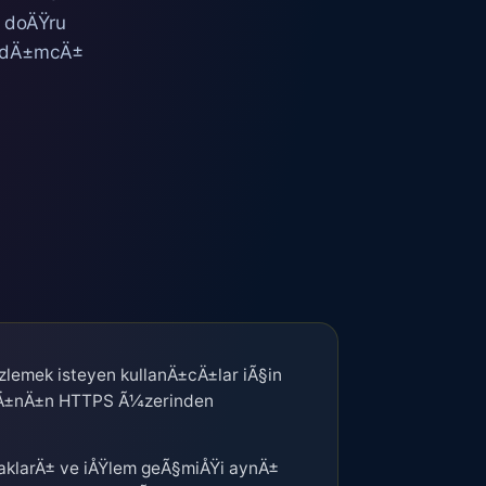
, doÄŸru
ardÄ±mcÄ±
izlemek isteyen kullanÄ±cÄ±lar iÃ§in
tÄ±nÄ±n HTTPS Ã¼zerinden
aklarÄ± ve iÅŸlem geÃ§miÅŸi aynÄ±