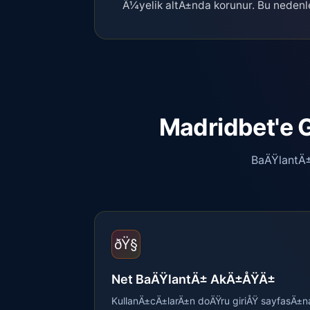
Ã¼yelik altÄ±nda korunur. Bu nedenle
Madridbet'e 
BaÄŸlantÄ±
ðŸ§­
Net BaÄŸlantÄ± AkÄ±ÅŸÄ±
KullanÄ±cÄ±larÄ±n doÄŸru giriÅŸ sayfasÄ±n