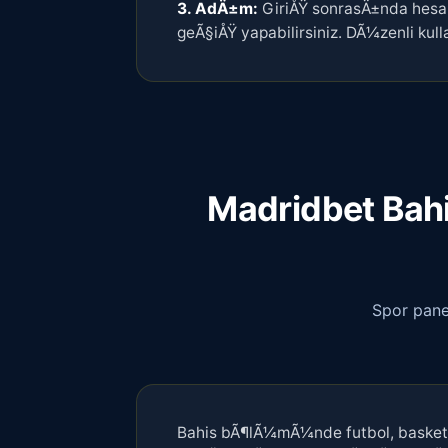
3. AdÄ±m:
GiriÅŸ sonrasÄ±nda hesab
geÃ§iÅŸ yapabilirsiniz. DÃ¼zenli kul
Madridbet Bah
Spor pane
Bahis bÃ¶lÃ¼mÃ¼nde futbol, basketbol