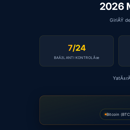
2026 
GiriÅŸ d
7/24
BAÄžLANTI KONTROLÃœ
YatÄ±rÄ
Bitcoin (BTC