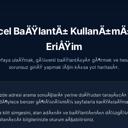
cel BaÄŸlantÄ± KullanÄ±m
EriÅŸim
yfaya ulaÅŸmak, gÃ¼venli baÄŸlantÄ±yÄ± gÃ¶rmek ve he
sorunsuz giriÅŸ yapmak iÃ§in kÄ±sa yol haritasÄ±.
nizde adresi arama sonuÃ§larÄ± yerine doÄŸrudan tarayÄ±c
 BÃ¶ylece benzer gÃ¶rÃ¼nÃ¼mlÃ¼ sayfalarla karÅŸÄ±laÅŸma i
ilit simgesini, alan adÄ±nÄ± ve baÄŸlantÄ±nÄ±n dÃ¼zgÃ¼n 
lanÄ±cÄ± bilgilerinizle oturum aÃ§abilirsiniz.