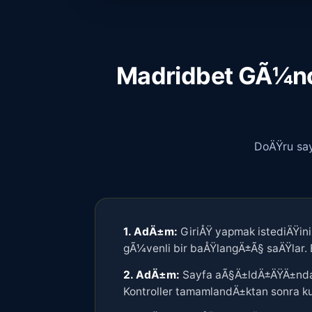
Madridbet GÃ¼n
DoÄŸru sa
1. AdÄ±m:
GiriÅŸ yapmak istediÄŸi
gÃ¼venli bir baÅŸlangÄ±Ã§ saÄŸlar.
2. AdÄ±m:
Sayfa aÃ§Ä±ldÄ±ÄŸÄ±nda k
Kontroller tamamlandÄ±ktan sonra kul