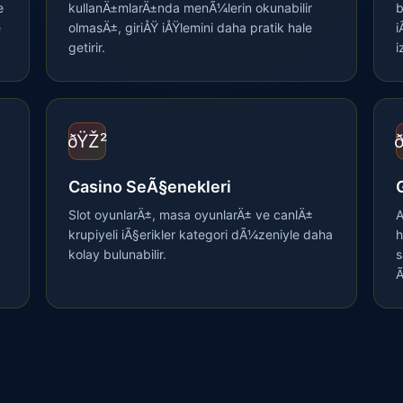
e
kullanÄ±mlarÄ±nda menÃ¼lerin okunabilir
b
e
olmasÄ±, giriÅŸ iÅŸlemini daha pratik hale
i
getirir.
i
ðŸŽ²
ð
Casino SeÃ§enekleri
Slot oyunlarÄ±, masa oyunlarÄ± ve canlÄ±
A
krupiyeli iÃ§erikler kategori dÃ¼zeniyle daha
h
kolay bulunabilir.
s
Ã