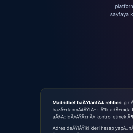
platfor
sayfaya 
Madridbet baÄŸlantÄ± rehberi
, gir
hazÄ±rlanmÄ±ÅŸtÄ±r. Ä°lk adÄ±mda
aÃ§Ä±ldÄ±ÄŸÄ±nÄ± kontrol etmek Ã¶n
Adres deÄŸiÅŸiklikleri hesap yapÄ±