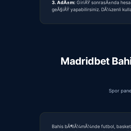
3. AdÄ±m:
GiriÅŸ sonrasÄ±nda hesab
geÃ§iÅŸ yapabilirsiniz. DÃ¼zenli kul
Madridbet Bah
Spor pane
Bahis bÃ¶lÃ¼mÃ¼nde futbol, basketbol