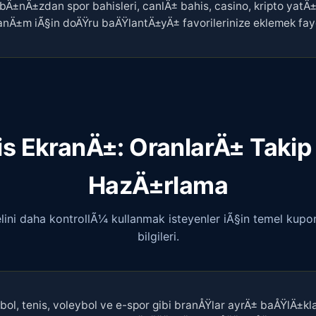
Ä±nÄ±zdan spor bahisleri, canlÄ± bahis, casino, kripto yat
lanÄ±m iÃ§in doÄŸru baÄŸlantÄ±yÄ± favorilerinize eklemek fay
is EkranÄ±: OranlarÄ± Takip
HazÄ±rlama
lini daha kontrollÃ¼ kullanmak isteyenler iÃ§in temel kupo
bilgileri.
, tenis, voleybol ve e-spor gibi branÅŸlar ayrÄ± baÅŸlÄ±klar a