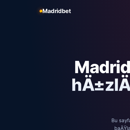
Madridbet
Madri
hÄ±zlÄ
Bu sayf
baÄŸla