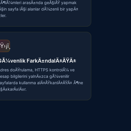
Ã¶lÃ¼mleri arasÄ±nda geÃ§iÅŸ yapmak
Ã§in sayfa iÃ§i alanlar dÃ¼zenli bir yapÄ±
zler.
Ÿ›¡ï¸
GÃ¼venlik FarkÄ±ndalÄ±ÄŸÄ±
dres doÄŸrulama, HTTPS kontrolÃ¼ ve
esap bilgilerini yalnÄ±zca gÃ¼venilir
ayfalarda kullanma alÄ±ÅŸkanlÄ±ÄŸÄ± Ã¶ne
§Ä±karÄ±lÄ±r.