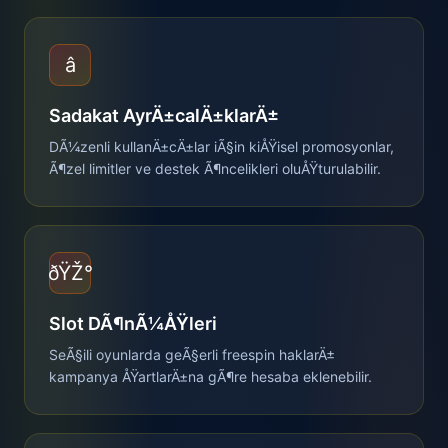
â­
Sadakat AyrÄ±calÄ±klarÄ±
DÃ¼zenli kullanÄ±cÄ±lar iÃ§in kiÅŸisel promosyonlar,
Ã¶zel limitler ve destek Ã¶ncelikleri oluÅŸturulabilir.
ðŸŽ°
Slot DÃ¶nÃ¼ÅŸleri
SeÃ§ili oyunlarda geÃ§erli freespin haklarÄ±
kampanya ÅŸartlarÄ±na gÃ¶re hesaba eklenebilir.