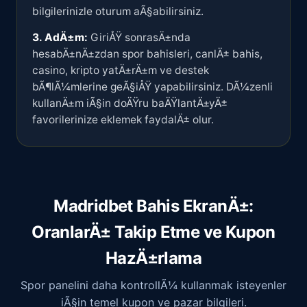
bilgilerinizle oturum aÃ§abilirsiniz.
3. AdÄ±m:
GiriÅŸ sonrasÄ±nda
hesabÄ±nÄ±zdan spor bahisleri, canlÄ± bahis,
casino, kripto yatÄ±rÄ±m ve destek
bÃ¶lÃ¼mlerine geÃ§iÅŸ yapabilirsiniz. DÃ¼zenli
kullanÄ±m iÃ§in doÄŸru baÄŸlantÄ±yÄ±
favorilerinize eklemek faydalÄ± olur.
Madridbet Bahis EkranÄ±:
OranlarÄ± Takip Etme ve Kupon
HazÄ±rlama
Spor panelini daha kontrollÃ¼ kullanmak isteyenler
iÃ§in temel kupon ve pazar bilgileri.