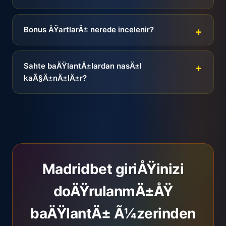
Bonus ÅŸartlarÄ± nerede incelenir?
Sahte baÄŸlantÄ±lardan nasÄ±l
kaÃ§Ä±nÄ±lÄ±r?
Madridbet giriÅŸinizi
doÄŸrulanmÄ±ÅŸ
baÄŸlantÄ± Ã¼zerinden