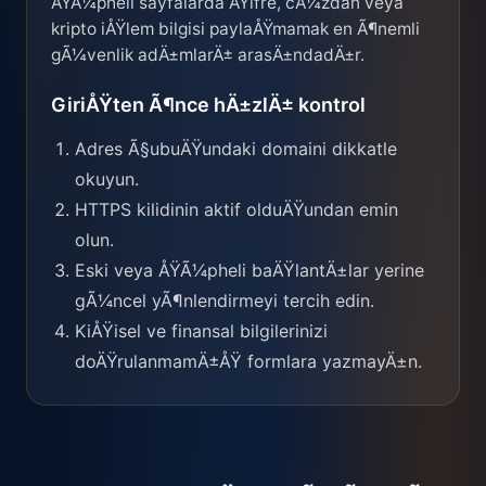
ÅŸÃ¼pheli sayfalarda ÅŸifre, cÃ¼zdan veya
kripto iÅŸlem bilgisi paylaÅŸmamak en Ã¶nemli
gÃ¼venlik adÄ±mlarÄ± arasÄ±ndadÄ±r.
GiriÅŸten Ã¶nce hÄ±zlÄ± kontrol
Adres Ã§ubuÄŸundaki domaini dikkatle
okuyun.
HTTPS kilidinin aktif olduÄŸundan emin
olun.
Eski veya ÅŸÃ¼pheli baÄŸlantÄ±lar yerine
gÃ¼ncel yÃ¶nlendirmeyi tercih edin.
KiÅŸisel ve finansal bilgilerinizi
doÄŸrulanmamÄ±ÅŸ formlara yazmayÄ±n.