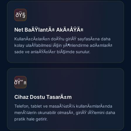
ðŸ§­
Net BaÄŸlantÄ± AkÄ±ÅŸÄ±
KullanÄ±cÄ±larÄ±n doÄŸru giriÅŸ sayfasÄ±na daha
kolay ulaÅŸabilmesi iÃ§in yÃ¶nlendirme adÄ±mlarÄ±
sade ve anlaÅŸÄ±lÄ±r biÃ§imde sunulur.
ðŸ“±
Cihaz Dostu TasarÄ±m
Telefon, tablet ve masaÃ¼stÃ¼ kullanÄ±mlarÄ±nda
menÃ¼lerin okunabilir olmasÄ±, giriÅŸ iÅŸlemini daha
pratik hale getirir.