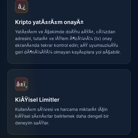
â‚¿
Kripto yatÄ±rÄ±m onayÄ±
YatÄ±rÄ±m ve Ã§ekimde doÄŸru aÄŸÄ±, cÃ¼zdan
adresini, tutarÄ± ve iÅŸlem Ã¶zÃ¼nÃ¼ (tx) onay
ekranÄ±nda tekrar kontrol edin; aÄŸ uyumsuzluÄŸu
geri dÃ¶nÃ¼ÅŸÃ¼ olmayan kayÄ±plara yol aÃ§abilir.
â±ï¸
KiÅŸisel Limitler
KullanÄ±m sÃ¼resi ve harcama miktarÄ± iÃ§in
kiÅŸisel sÄ±nÄ±rlar belirlemek daha dengeli bir
deneyim saÄŸlar.