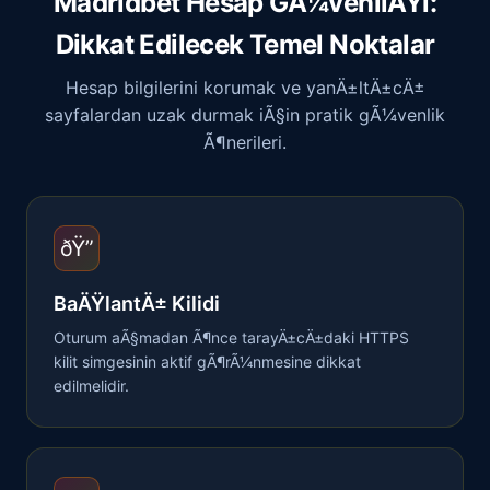
Madridbet Hesap GÃ¼venliÄŸi:
Dikkat Edilecek Temel Noktalar
Hesap bilgilerini korumak ve yanÄ±ltÄ±cÄ±
sayfalardan uzak durmak iÃ§in pratik gÃ¼venlik
Ã¶nerileri.
ðŸ”
BaÄŸlantÄ± Kilidi
Oturum aÃ§madan Ã¶nce tarayÄ±cÄ±daki HTTPS
kilit simgesinin aktif gÃ¶rÃ¼nmesine dikkat
edilmelidir.