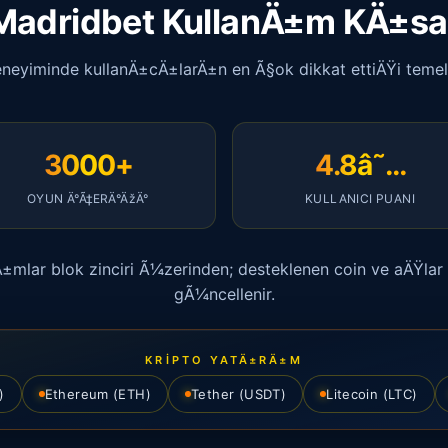
Madridbet KullanÄ±m KÄ±sa 
eneyiminde kullanÄ±cÄ±larÄ±n en Ã§ok dikkat ettiÄŸi temel 
3000+
4.8â˜…
OYUN Ä°Ã‡ERÄ°ÄžÄ°
KULLANICI PUANI
±mlar blok zinciri Ã¼zerinden; desteklenen coin ve aÄŸlar
gÃ¼ncellenir.
KRIPTO YATÄ±RÄ±M
)
Ethereum (ETH)
Tether (USDT)
Litecoin (LTC)