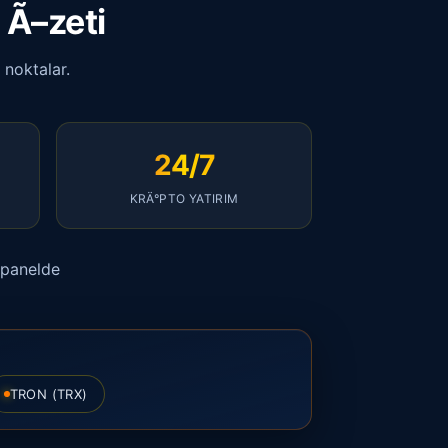
Ã–zeti
noktalar.
24/7
KRÄ°PTO YATIRIM
 panelde
TRON (TRX)