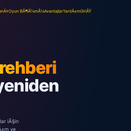
lanÄ±
Oyun BÃ¶lÃ¼mÃ¼
Avantajlar
YardÄ±m
GiriÅŸ
rehberi
yeniden
ar iÃ§in
nÄ±m ve