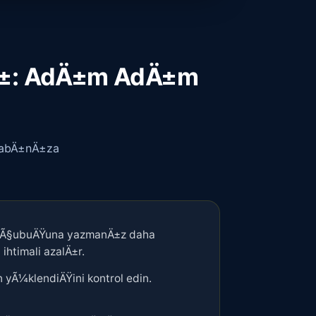
Ä±: AdÄ±m AdÄ±m
sabÄ±nÄ±za
Ä± Ã§ubuÄŸuna yazmanÄ±z daha
htimali azalÄ±r.
yÃ¼klendiÄŸini kontrol edin.