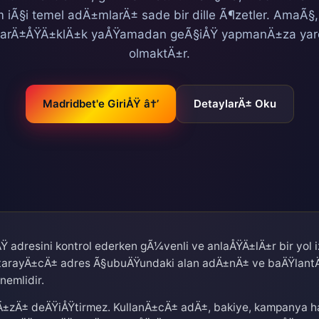
m iÃ§i temel adÄ±mlarÄ± sade bir dille Ã¶zetler. AmaÃ§
karÄ±ÅŸÄ±klÄ±k yaÅŸamadan geÃ§iÅŸ yapmanÄ±za y
olmaktÄ±r.
Madridbet'e GiriÅŸ â†’
DetaylarÄ± Oku
iÅŸ adresini kontrol ederken gÃ¼venli ve anlaÅŸÄ±lÄ±r bir yol 
 tarayÄ±cÄ± adres Ã§ubuÄŸundaki alan adÄ±nÄ± ve baÄŸlan
emlidir.
nÄ±zÄ± deÄŸiÅŸtirmez. KullanÄ±cÄ± adÄ±, bakiye, kampanya h