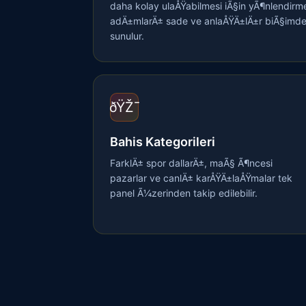
daha kolay ulaÅŸabilmesi iÃ§in yÃ¶nlendirm
adÄ±mlarÄ± sade ve anlaÅŸÄ±lÄ±r biÃ§imd
sunulur.
ðŸŽ¯
Bahis Kategorileri
FarklÄ± spor dallarÄ±, maÃ§ Ã¶ncesi
pazarlar ve canlÄ± karÅŸÄ±laÅŸmalar tek
panel Ã¼zerinden takip edilebilir.