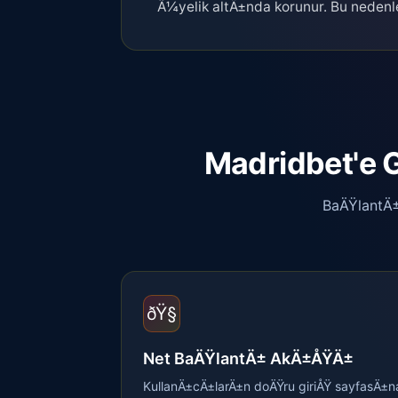
Ã¼yelik altÄ±nda korunur. Bu nedenle
Madridbet'e 
BaÄŸlantÄ±
ðŸ§­
Net BaÄŸlantÄ± AkÄ±ÅŸÄ±
KullanÄ±cÄ±larÄ±n doÄŸru giriÅŸ sayfasÄ±n