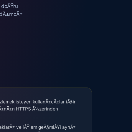
, doÄŸru
ardÄ±mcÄ±
izlemek isteyen kullanÄ±cÄ±lar iÃ§in
tÄ±nÄ±n HTTPS Ã¼zerinden
aklarÄ± ve iÅŸlem geÃ§miÅŸi aynÄ±