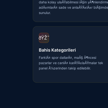
daha kolay ulaÅŸabilmesi iÃ§in yÃ¶nlendirm
adÄ±mlarÄ± sade ve anlaÅŸÄ±lÄ±r biÃ§imd
sunulur.
ðŸŽ¯
Bahis Kategorileri
FarklÄ± spor dallarÄ±, maÃ§ Ã¶ncesi
pazarlar ve canlÄ± karÅŸÄ±laÅŸmalar tek
panel Ã¼zerinden takip edilebilir.