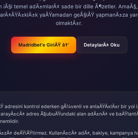
m iÃ§i temel adÄ±mlarÄ± sade bir dille Ã¶zetler. AmaÃ§
karÄ±ÅŸÄ±klÄ±k yaÅŸamadan geÃ§iÅŸ yapmanÄ±za y
olmaktÄ±r.
Madridbet'e GiriÅŸ â†’
DetaylarÄ± Oku
iÅŸ adresini kontrol ederken gÃ¼venli ve anlaÅŸÄ±lÄ±r bir yol 
 tarayÄ±cÄ± adres Ã§ubuÄŸundaki alan adÄ±nÄ± ve baÄŸlan
emlidir.
nÄ±zÄ± deÄŸiÅŸtirmez. KullanÄ±cÄ± adÄ±, bakiye, kampanya h