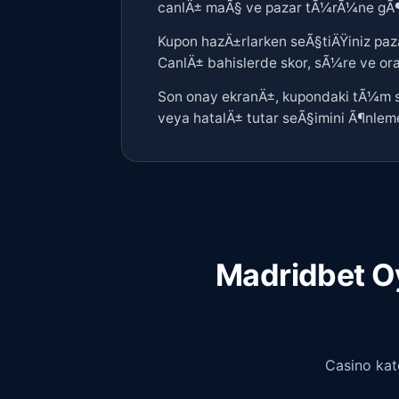
canlÄ± maÃ§ ve pazar tÃ¼rÃ¼ne gÃ¶r
Kupon hazÄ±rlarken seÃ§tiÄŸiniz pa
CanlÄ± bahislerde skor, sÃ¼re ve ora
Son onay ekranÄ±, kupondaki tÃ¼m s
veya hatalÄ± tutar seÃ§imini Ã¶nle
Madridbet O
Casino kate