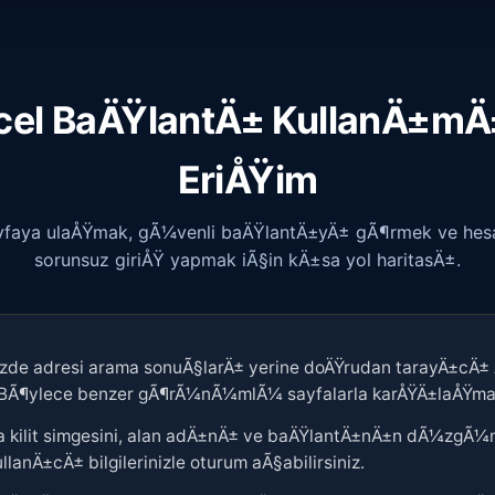
cel BaÄŸlantÄ± KullanÄ±m
EriÅŸim
yfaya ulaÅŸmak, gÃ¼venli baÄŸlantÄ±yÄ± gÃ¶rmek ve he
sorunsuz giriÅŸ yapmak iÃ§in kÄ±sa yol haritasÄ±.
nizde adresi arama sonuÃ§larÄ± yerine doÄŸrudan tarayÄ±c
 BÃ¶ylece benzer gÃ¶rÃ¼nÃ¼mlÃ¼ sayfalarla karÅŸÄ±laÅŸma i
ilit simgesini, alan adÄ±nÄ± ve baÄŸlantÄ±nÄ±n dÃ¼zgÃ¼n 
lanÄ±cÄ± bilgilerinizle oturum aÃ§abilirsiniz.