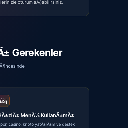
rinizle oturum aÃ§abilirsiniz.
Ä± Gerekenler
 Ã¶ncesinde
âš¡
HÄ±zlÄ± MenÃ¼ KullanÄ±mÄ±
por, casino, kripto yatÄ±rÄ±m ve destek