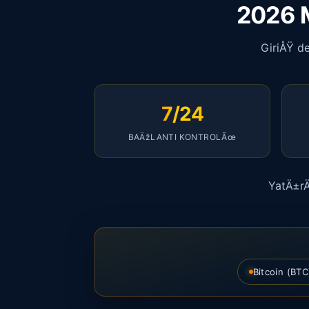
2026 
GiriÅŸ d
7/24
BAÄžLANTI KONTROLÃœ
YatÄ±rÄ
Bitcoin (BTC