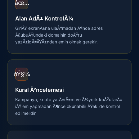
âœ…
Alan AdÄ± KontrolÃ¼
GiriÅŸ ekranÄ±na ulaÅŸmadan Ã¶nce adres
Ã§ubuÄŸundaki domainin doÄŸru
yazÄ±ldÄ±ÄŸÄ±ndan emin olmak gerekir.
ðŸ§¾
Kural Ä°ncelemesi
Kampanya, kripto yatÄ±rÄ±m ve Ã¼yelik koÅŸullarÄ±
iÅŸlem yapmadan Ã¶nce okunabilir ÅŸekilde kontrol
edilmelidir.