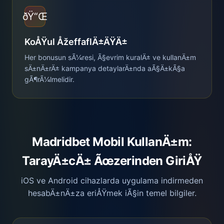
ðŸ“Œ
KoÅŸul ÅžeffaflÄ±ÄŸÄ±
Her bonusun sÃ¼resi, Ã§evrim kuralÄ± ve kullanÄ±m
sÄ±nÄ±rÄ± kampanya detaylarÄ±nda aÃ§Ä±kÃ§a
gÃ¶rÃ¼lmelidir.
Madridbet Mobil KullanÄ±m:
TarayÄ±cÄ± Ãœzerinden GiriÅŸ
iOS ve Android cihazlarda uygulama indirmeden
hesabÄ±nÄ±za eriÅŸmek iÃ§in temel bilgiler.