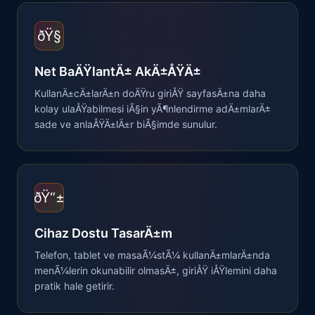
ðŸ§­
Net BaÄŸlantÄ± AkÄ±ÅŸÄ±
KullanÄ±cÄ±larÄ±n doÄŸru giriÅŸ sayfasÄ±na daha
kolay ulaÅŸabilmesi iÃ§in yÃ¶nlendirme adÄ±mlarÄ±
sade ve anlaÅŸÄ±lÄ±r biÃ§imde sunulur.
ðŸ“±
Cihaz Dostu TasarÄ±m
Telefon, tablet ve masaÃ¼stÃ¼ kullanÄ±mlarÄ±nda
menÃ¼lerin okunabilir olmasÄ±, giriÅŸ iÅŸlemini daha
pratik hale getirir.