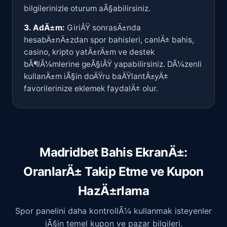
bilgilerinizle oturum aÃ§abilirsiniz.
3. AdÄ±m:
GiriÅŸ sonrasÄ±nda
hesabÄ±nÄ±zdan spor bahisleri, canlÄ± bahis,
casino, kripto yatÄ±rÄ±m ve destek
bÃ¶lÃ¼mlerine geÃ§iÅŸ yapabilirsiniz. DÃ¼zenli
kullanÄ±m iÃ§in doÄŸru baÄŸlantÄ±yÄ±
favorilerinize eklemek faydalÄ± olur.
Madridbet Bahis EkranÄ±:
OranlarÄ± Takip Etme ve Kupon
HazÄ±rlama
Spor panelini daha kontrollÃ¼ kullanmak isteyenler
iÃ§in temel kupon ve pazar bilgileri.