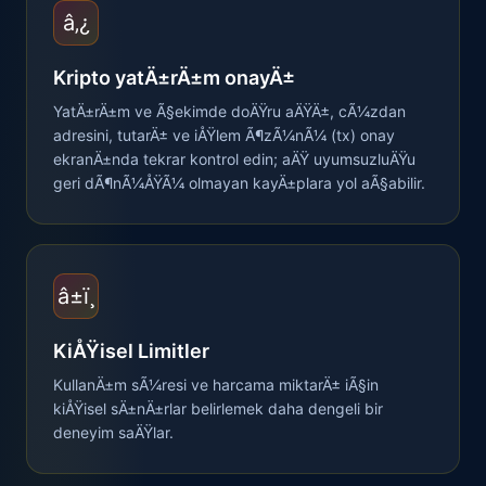
â‚¿
Kripto yatÄ±rÄ±m onayÄ±
YatÄ±rÄ±m ve Ã§ekimde doÄŸru aÄŸÄ±, cÃ¼zdan
adresini, tutarÄ± ve iÅŸlem Ã¶zÃ¼nÃ¼ (tx) onay
ekranÄ±nda tekrar kontrol edin; aÄŸ uyumsuzluÄŸu
geri dÃ¶nÃ¼ÅŸÃ¼ olmayan kayÄ±plara yol aÃ§abilir.
â±ï¸
KiÅŸisel Limitler
KullanÄ±m sÃ¼resi ve harcama miktarÄ± iÃ§in
kiÅŸisel sÄ±nÄ±rlar belirlemek daha dengeli bir
deneyim saÄŸlar.