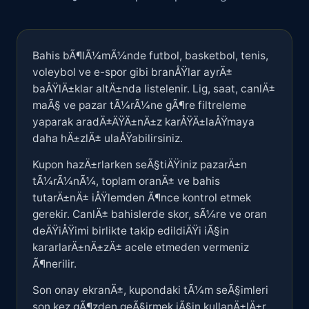
Bahis bÃ¶lÃ¼mÃ¼nde futbol, basketbol, tenis,
voleybol ve e-spor gibi branÅŸlar ayrÄ±
baÅŸlÄ±klar altÄ±nda listelenir. Lig, saat, canlÄ±
maÃ§ ve pazar tÃ¼rÃ¼ne gÃ¶re filtreleme
yaparak aradÄ±ÄŸÄ±nÄ±z karÅŸÄ±laÅŸmaya
daha hÄ±zlÄ± ulaÅŸabilirsiniz.
Kupon hazÄ±rlarken seÃ§tiÄŸiniz pazarÄ±n
tÃ¼rÃ¼nÃ¼, toplam oranÄ± ve bahis
tutarÄ±nÄ± iÅŸlemden Ã¶nce kontrol etmek
gerekir. CanlÄ± bahislerde skor, sÃ¼re ve oran
deÄŸiÅŸimi birlikte takip edildiÄŸi iÃ§in
kararlarÄ±nÄ±zÄ± acele etmeden vermeniz
Ã¶nerilir.
Son onay ekranÄ±, kupondaki tÃ¼m seÃ§imleri
son kez gÃ¶zden geÃ§irmek iÃ§in kullanÄ±lÄ±r.