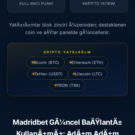
KULLANICI PUANI
KRÄ°PTO YATIRIM
YatÄ±rÄ±mlar blok zinciri Ã¼zerinden; desteklenen
coin ve aÄŸlar panelde gÃ¼ncellenir.
KRIPTO YATÄ±RÄ±M
Bitcoin (BTC)
Ethereum (ETH)
Tether (USDT)
Litecoin (LTC)
TRON (TRX)
Madridbet GÃ¼ncel BaÄŸlantÄ±
KullanÄ±mÄ±: AdÄ±m AdÄ±m