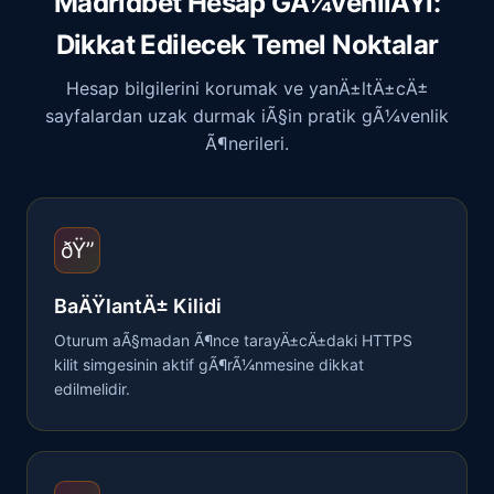
Madridbet Hesap GÃ¼venliÄŸi:
Dikkat Edilecek Temel Noktalar
Hesap bilgilerini korumak ve yanÄ±ltÄ±cÄ±
sayfalardan uzak durmak iÃ§in pratik gÃ¼venlik
Ã¶nerileri.
ðŸ”
BaÄŸlantÄ± Kilidi
Oturum aÃ§madan Ã¶nce tarayÄ±cÄ±daki HTTPS
kilit simgesinin aktif gÃ¶rÃ¼nmesine dikkat
edilmelidir.