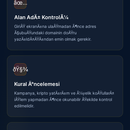
âœ…
Alan AdÄ± KontrolÃ¼
GiriÅŸ ekranÄ±na ulaÅŸmadan Ã¶nce adres
Ã§ubuÄŸundaki domainin doÄŸru
yazÄ±ldÄ±ÄŸÄ±ndan emin olmak gerekir.
ðŸ§¾
Kural Ä°ncelemesi
Kampanya, kripto yatÄ±rÄ±m ve Ã¼yelik koÅŸullarÄ±
iÅŸlem yapmadan Ã¶nce okunabilir ÅŸekilde kontrol
edilmelidir.