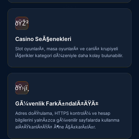
ðŸŽ²
Casino SeÃ§enekleri
Slot oyunlarÄ±, masa oyunlarÄ± ve canlÄ± krupiyeli
iÃ§erikler kategori dÃ¼zeniyle daha kolay bulunabilir.
ðŸ›¡ï¸
GÃ¼venlik FarkÄ±ndalÄ±ÄŸÄ±
Adres doÄŸrulama, HTTPS kontrolÃ¼ ve hesap
bilgilerini yalnÄ±zca gÃ¼venilir sayfalarda kullanma
alÄ±ÅŸkanlÄ±ÄŸÄ± Ã¶ne Ã§Ä±karÄ±lÄ±r.