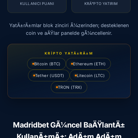
KULLANICI PUANI
KRÄ°PTO YATIRIM
YatÄ±rÄ±mlar blok zinciri Ã¼zerinden; desteklenen
coin ve aÄŸlar panelde gÃ¼ncellenir.
KRIPTO YATÄ±RÄ±M
Bitcoin (BTC)
Ethereum (ETH)
Tether (USDT)
Litecoin (LTC)
TRON (TRX)
Madridbet GÃ¼ncel BaÄŸlantÄ±
KullanÄ±mÄ±: AdÄ±m AdÄ±m