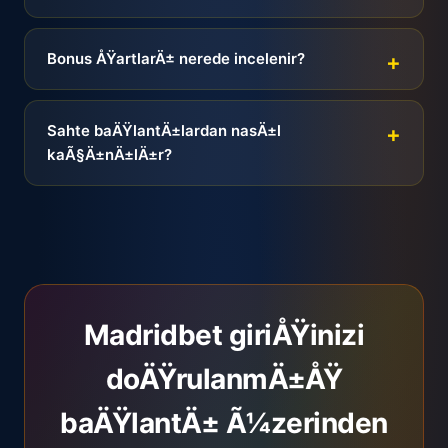
Bonus ÅŸartlarÄ± nerede incelenir?
Sahte baÄŸlantÄ±lardan nasÄ±l
kaÃ§Ä±nÄ±lÄ±r?
Madridbet giriÅŸinizi
doÄŸrulanmÄ±ÅŸ
baÄŸlantÄ± Ã¼zerinden