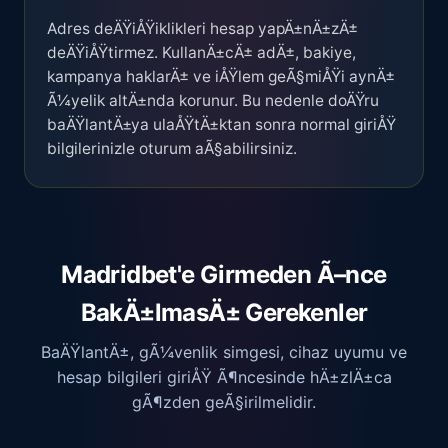
Adres deÄŸiÅŸiklikleri hesap yapÄ±nÄ±zÄ±
deÄŸiÅŸtirmez. KullanÄ±cÄ± adÄ±, bakiye,
kampanya haklarÄ± ve iÅŸlem geÃ§miÅŸi aynÄ±
Ã¼yelik altÄ±nda korunur. Bu nedenle doÄŸru
baÄŸlantÄ±ya ulaÅŸtÄ±ktan sonra normal giriÅŸ
bilgilerinizle oturum aÃ§abilirsiniz.
Madridbet'e Girmeden Ã–nce
BakÄ±lmasÄ± Gerekenler
BaÄŸlantÄ±, gÃ¼venlik simgesi, cihaz uyumu ve
hesap bilgileri giriÅŸ Ã¶ncesinde hÄ±zlÄ±ca
gÃ¶zden geÃ§irilmelidir.