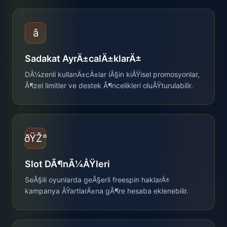
â­
Sadakat AyrÄ±calÄ±klarÄ±
DÃ¼zenli kullanÄ±cÄ±lar iÃ§in kiÅŸisel promosyonlar,
Ã¶zel limitler ve destek Ã¶ncelikleri oluÅŸturulabilir.
ðŸŽ°
Slot DÃ¶nÃ¼ÅŸleri
SeÃ§ili oyunlarda geÃ§erli freespin haklarÄ±
kampanya ÅŸartlarÄ±na gÃ¶re hesaba eklenebilir.