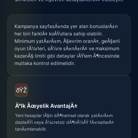
Kampanya sayfasÄ±nda yer alan bonuslarÄ±n
her biri farklÄ± koÅŸullara sahip olabilir.
Minimum yatÄ±rÄ±m, Ã§evrim oranÄ±, geÃ§erli
oyun tÃ¼rleri, sÃ¼re sÄ±nÄ±rÄ± ve maksimum
kazanÃ§ limiti gibi detaylar iÅŸlem Ã¶ncesinde
mutlaka kontrol edilmelidir.
ðŸŽ
Ä°lk Ãœyelik AvantajÄ±
Yeni hesaplar iÃ§in dÃ¶nemsel olarak yatÄ±rÄ±m
desteÄŸi veya Ã¼cretsiz dÃ¶nÃ¼ÅŸ fÄ±rsatlarÄ±
tanÄ±mlanabilir.