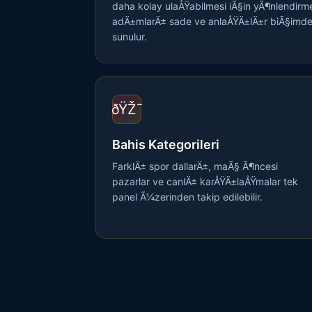
daha kolay ulaÅŸabilmesi iÃ§in yÃ¶nlendirm
adÄ±mlarÄ± sade ve anlaÅŸÄ±lÄ±r biÃ§imd
sunulur.
ðŸŽ¯
Bahis Kategorileri
FarklÄ± spor dallarÄ±, maÃ§ Ã¶ncesi
pazarlar ve canlÄ± karÅŸÄ±laÅŸmalar tek
panel Ã¼zerinden takip edilebilir.