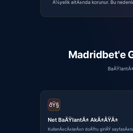
Ã¼yelik altÄ±nda korunur. Bu nedenle
Madridbet'e 
BaÄŸlantÄ±
ðŸ§­
Net BaÄŸlantÄ± AkÄ±ÅŸÄ±
KullanÄ±cÄ±larÄ±n doÄŸru giriÅŸ sayfasÄ±n