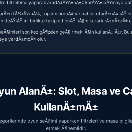
e filtreleme yaparak aradÄ±ÄŸÄ±nÄ±z karÅŸÄ±laÅŸmaya daha 
zarÄ±n tÃ¼rÃ¼nÃ¼, toplam oranÄ± ve bahis tutarÄ±nÄ± iÅŸlem
n deÄŸiÅŸimi birlikte takip edildiÄŸi iÃ§in kararlarÄ±nÄ±zÄ± 
eÃ§imleri son kez gÃ¶zden geÃ§irmek iÃ§in kullanÄ±lÄ±r. B
meye yardÄ±mcÄ± olur.
yun AlanÄ±: Slot, Masa ve C
KullanÄ±mÄ±
gorilerinde oyun seÃ§imi yaparken filtreleri ve masa bilgile
etmek Ã¶nemlidir.