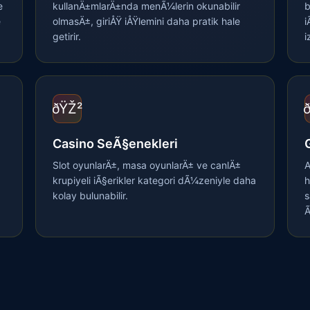
e
kullanÄ±mlarÄ±nda menÃ¼lerin okunabilir
b
e
olmasÄ±, giriÅŸ iÅŸlemini daha pratik hale
i
getirir.
i
ðŸŽ²
ð
Casino SeÃ§enekleri
Slot oyunlarÄ±, masa oyunlarÄ± ve canlÄ±
A
krupiyeli iÃ§erikler kategori dÃ¼zeniyle daha
h
kolay bulunabilir.
s
Ã