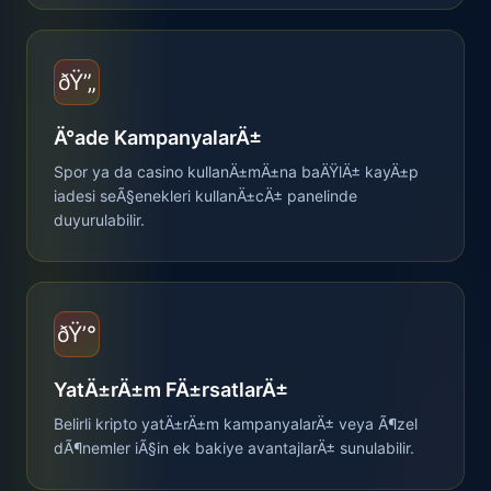
ðŸ”„
Ä°ade KampanyalarÄ±
Spor ya da casino kullanÄ±mÄ±na baÄŸlÄ± kayÄ±p
iadesi seÃ§enekleri kullanÄ±cÄ± panelinde
duyurulabilir.
ðŸ’°
YatÄ±rÄ±m FÄ±rsatlarÄ±
Belirli kripto yatÄ±rÄ±m kampanyalarÄ± veya Ã¶zel
dÃ¶nemler iÃ§in ek bakiye avantajlarÄ± sunulabilir.