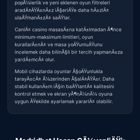
popÃ¼lerlik ve yeni eklenen oyun filtreleri
aradÄ±ÄŸÄ±nÄ±z iÃ§eriÄŸe daha hÄ±zlÄ±
ulaÅŸmanÄ±zÄ± saÄŸlar.
CanlÄ± casino masasÄ±na katÄ±lmadan Ã¶nce
minimum-maksimum limitleri, oyun
kurallarÄ±nÄ± ve masa yoÄŸunluÄŸunu
incelemek daha bilinÃ§li bir tercih yapmanÄ±za
yardÄ±mcÄ± olur.
Mobil cihazlarda oyunlar Ã§oÄŸunlukla
tarayÄ±cÄ± Ã¼zerinden Ã§alÄ±ÅŸÄ±r. Daha
stabil kullanÄ±m iÃ§in baÄŸlantÄ± kalitesini
kontrol etmek ve ekran yÃ¶nÃ¼nÃ¼ oyuna
uygun ÅŸekilde ayarlamak yararlÄ± olabilir.