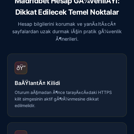
Madridbet Hesap GÃ¼venliÄŸi:
Dikkat Edilecek Temel Noktalar
Hesap bilgilerini korumak ve yanÄ±ltÄ±cÄ±
sayfalardan uzak durmak iÃ§in pratik gÃ¼venlik
Ã¶nerileri.
ðŸ”
BaÄŸlantÄ± Kilidi
Oturum aÃ§madan Ã¶nce tarayÄ±cÄ±daki HTTPS
kilit simgesinin aktif gÃ¶rÃ¼nmesine dikkat
edilmelidir.