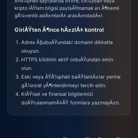
ÅŸÃ¼pheli sayfalarda ÅŸifre, cÃ¼zdan veya
kripto iÅŸlem bilgisi paylaÅŸmamak en Ã¶nemli
gÃ¼venlik adÄ±mlarÄ± arasÄ±ndadÄ±r.
GiriÅŸten Ã¶nce hÄ±zlÄ± kontrol
Adres Ã§ubuÄŸundaki domaini dikkatle
okuyun.
HTTPS kilidinin aktif olduÄŸundan emin
olun.
Eski veya ÅŸÃ¼pheli baÄŸlantÄ±lar yerine
gÃ¼ncel yÃ¶nlendirmeyi tercih edin.
KiÅŸisel ve finansal bilgilerinizi
doÄŸrulanmamÄ±ÅŸ formlara yazmayÄ±n.