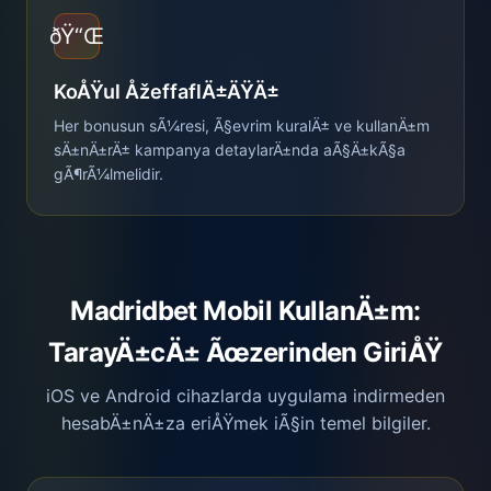
ðŸ“Œ
KoÅŸul ÅžeffaflÄ±ÄŸÄ±
Her bonusun sÃ¼resi, Ã§evrim kuralÄ± ve kullanÄ±m
sÄ±nÄ±rÄ± kampanya detaylarÄ±nda aÃ§Ä±kÃ§a
gÃ¶rÃ¼lmelidir.
Madridbet Mobil KullanÄ±m:
TarayÄ±cÄ± Ãœzerinden GiriÅŸ
iOS ve Android cihazlarda uygulama indirmeden
hesabÄ±nÄ±za eriÅŸmek iÃ§in temel bilgiler.