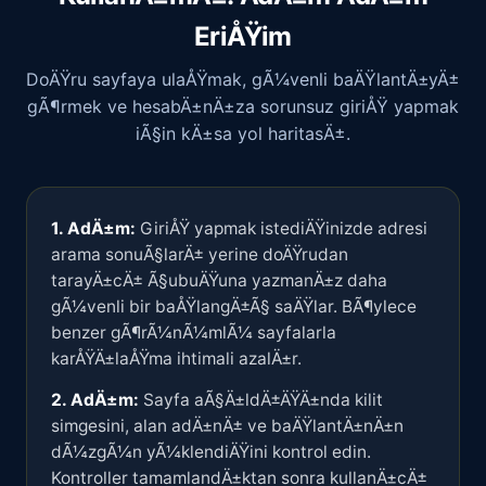
EriÅŸim
DoÄŸru sayfaya ulaÅŸmak, gÃ¼venli baÄŸlantÄ±yÄ±
gÃ¶rmek ve hesabÄ±nÄ±za sorunsuz giriÅŸ yapmak
iÃ§in kÄ±sa yol haritasÄ±.
1. AdÄ±m:
GiriÅŸ yapmak istediÄŸinizde adresi
arama sonuÃ§larÄ± yerine doÄŸrudan
tarayÄ±cÄ± Ã§ubuÄŸuna yazmanÄ±z daha
gÃ¼venli bir baÅŸlangÄ±Ã§ saÄŸlar. BÃ¶ylece
benzer gÃ¶rÃ¼nÃ¼mlÃ¼ sayfalarla
karÅŸÄ±laÅŸma ihtimali azalÄ±r.
2. AdÄ±m:
Sayfa aÃ§Ä±ldÄ±ÄŸÄ±nda kilit
simgesini, alan adÄ±nÄ± ve baÄŸlantÄ±nÄ±n
dÃ¼zgÃ¼n yÃ¼klendiÄŸini kontrol edin.
Kontroller tamamlandÄ±ktan sonra kullanÄ±cÄ±