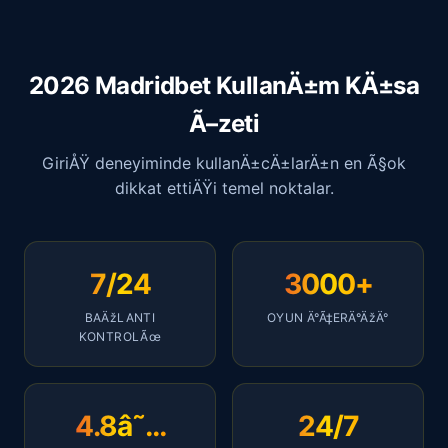
2026 Madridbet KullanÄ±m KÄ±sa
Ã–zeti
GiriÅŸ deneyiminde kullanÄ±cÄ±larÄ±n en Ã§ok
dikkat ettiÄŸi temel noktalar.
7/24
3000+
BAÄžLANTI
OYUN Ä°Ã‡ERÄ°ÄžÄ°
KONTROLÃœ
4.8â˜…
24/7