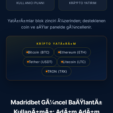
KULLANICI PUANI
KRÄ°PTO YATIRIM
YatÄ±rÄ±mlar blok zinciri Ã¼zerinden; desteklenen
coin ve aÄŸlar panelde gÃ¼ncellenir.
KRIPTO YATÄ±RÄ±M
Bitcoin (BTC)
Ethereum (ETH)
Tether (USDT)
Litecoin (LTC)
TRON (TRX)
Madridbet GÃ¼ncel BaÄŸlantÄ±
KullanÄ±mÄ±: AdÄ±m AdÄ±m