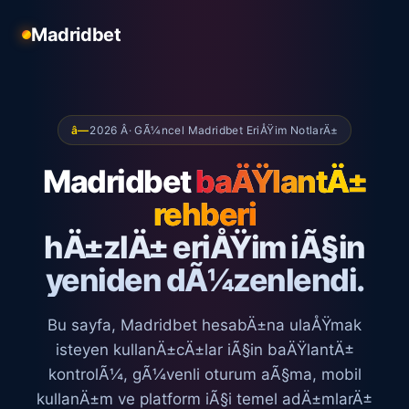
Madridbet
â—
2026 Â· GÃ¼ncel Madridbet EriÅŸim NotlarÄ±
Madridbet
baÄŸlantÄ±
rehberi
hÄ±zlÄ± eriÅŸim iÃ§in
yeniden dÃ¼zenlendi.
Bu sayfa, Madridbet hesabÄ±na ulaÅŸmak
isteyen kullanÄ±cÄ±lar iÃ§in baÄŸlantÄ±
kontrolÃ¼, gÃ¼venli oturum aÃ§ma, mobil
kullanÄ±m ve platform iÃ§i temel adÄ±mlarÄ±