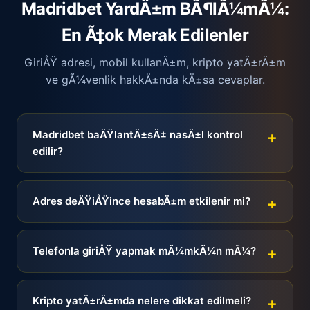
Madridbet YardÄ±m BÃ¶lÃ¼mÃ¼:
En Ã‡ok Merak Edilenler
GiriÅŸ adresi, mobil kullanÄ±m, kripto yatÄ±rÄ±m
ve gÃ¼venlik hakkÄ±nda kÄ±sa cevaplar.
Madridbet baÄŸlantÄ±sÄ± nasÄ±l kontrol
edilir?
Adres deÄŸiÅŸince hesabÄ±m etkilenir mi?
Telefonla giriÅŸ yapmak mÃ¼mkÃ¼n mÃ¼?
Kripto yatÄ±rÄ±mda nelere dikkat edilmeli?