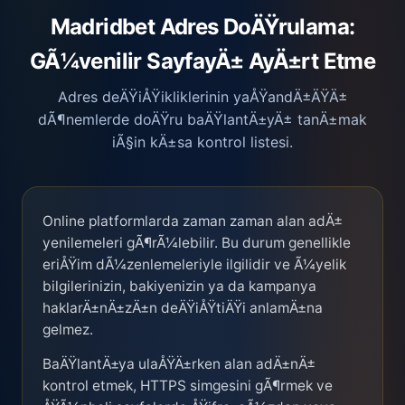
Madridbet Adres DoÄŸrulama:
GÃ¼venilir SayfayÄ± AyÄ±rt Etme
Adres deÄŸiÅŸikliklerinin yaÅŸandÄ±ÄŸÄ±
dÃ¶nemlerde doÄŸru baÄŸlantÄ±yÄ± tanÄ±mak
iÃ§in kÄ±sa kontrol listesi.
Online platformlarda zaman zaman alan adÄ±
yenilemeleri gÃ¶rÃ¼lebilir. Bu durum genellikle
eriÅŸim dÃ¼zenlemeleriyle ilgilidir ve Ã¼yelik
bilgilerinizin, bakiyenizin ya da kampanya
haklarÄ±nÄ±zÄ±n deÄŸiÅŸtiÄŸi anlamÄ±na
gelmez.
BaÄŸlantÄ±ya ulaÅŸÄ±rken alan adÄ±nÄ±
kontrol etmek, HTTPS simgesini gÃ¶rmek ve