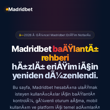
Madridbet
â—
2026 Â· GÃ¼ncel Madridbet EriÅŸim NotlarÄ±
Madridbet
baÄŸlantÄ±
rehberi
hÄ±zlÄ± eriÅŸim iÃ§in
yeniden dÃ¼zenlendi.
Bu sayfa, Madridbet hesabÄ±na ulaÅŸmak
isteyen kullanÄ±cÄ±lar iÃ§in baÄŸlantÄ±
kontrolÃ¼, gÃ¼venli oturum aÃ§ma, mobil
kullanÄ±m ve platform iÃ§i temel adÄ±mlarÄ±