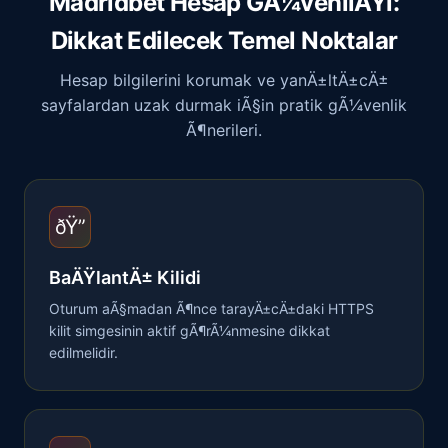
Madridbet Hesap GÃ¼venliÄŸi:
Dikkat Edilecek Temel Noktalar
Hesap bilgilerini korumak ve yanÄ±ltÄ±cÄ±
sayfalardan uzak durmak iÃ§in pratik gÃ¼venlik
Ã¶nerileri.
ðŸ”
BaÄŸlantÄ± Kilidi
Oturum aÃ§madan Ã¶nce tarayÄ±cÄ±daki HTTPS
kilit simgesinin aktif gÃ¶rÃ¼nmesine dikkat
edilmelidir.