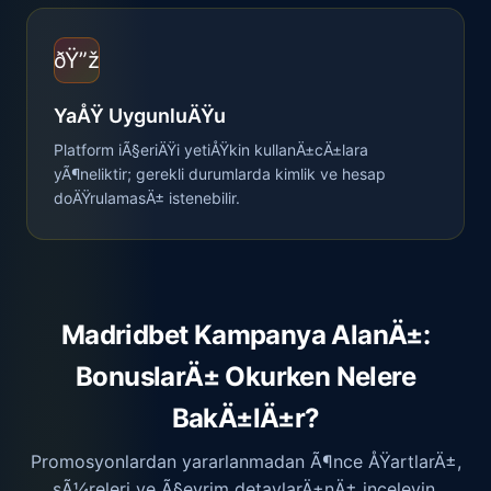
ðŸ”ž
YaÅŸ UygunluÄŸu
Platform iÃ§eriÄŸi yetiÅŸkin kullanÄ±cÄ±lara
yÃ¶neliktir; gerekli durumlarda kimlik ve hesap
doÄŸrulamasÄ± istenebilir.
Madridbet Kampanya AlanÄ±:
BonuslarÄ± Okurken Nelere
BakÄ±lÄ±r?
Promosyonlardan yararlanmadan Ã¶nce ÅŸartlarÄ±,
sÃ¼releri ve Ã§evrim detaylarÄ±nÄ± inceleyin.