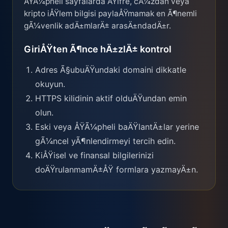
ÅŸÃ¼pheli sayfalarda ÅŸifre, cÃ¼zdan veya
kripto iÅŸlem bilgisi paylaÅŸmamak en Ã¶nemli
gÃ¼venlik adÄ±mlarÄ± arasÄ±ndadÄ±r.
GiriÅŸten Ã¶nce hÄ±zlÄ± kontrol
Adres Ã§ubuÄŸundaki domaini dikkatle
okuyun.
HTTPS kilidinin aktif olduÄŸundan emin
olun.
Eski veya ÅŸÃ¼pheli baÄŸlantÄ±lar yerine
gÃ¼ncel yÃ¶nlendirmeyi tercih edin.
KiÅŸisel ve finansal bilgilerinizi
doÄŸrulanmamÄ±ÅŸ formlara yazmayÄ±n.