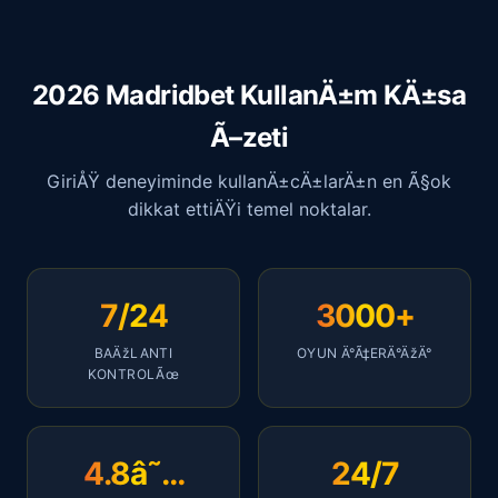
2026 Madridbet KullanÄ±m KÄ±sa
Ã–zeti
GiriÅŸ deneyiminde kullanÄ±cÄ±larÄ±n en Ã§ok
dikkat ettiÄŸi temel noktalar.
7/24
3000+
BAÄžLANTI
OYUN Ä°Ã‡ERÄ°ÄžÄ°
KONTROLÃœ
4.8â˜…
24/7