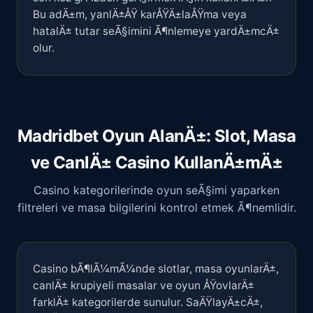
Bu adÄ±m, yanlÄ±ÅŸ karÅŸÄ±laÅŸma veya
hatalÄ± tutar seÃ§imini Ã¶nlemeye yardÄ±mcÄ±
olur.
Madridbet Oyun AlanÄ±: Slot, Masa
ve CanlÄ± Casino KullanÄ±mÄ±
Casino kategorilerinde oyun seÃ§imi yaparken
filtreleri ve masa bilgilerini kontrol etmek Ã¶nemlidir.
Casino bÃ¶lÃ¼mÃ¼nde slotlar, masa oyunlarÄ±,
canlÄ± krupiyeli masalar ve oyun ÅŸovlarÄ±
farklÄ± kategorilerde sunulur. SaÄŸlayÄ±cÄ±,