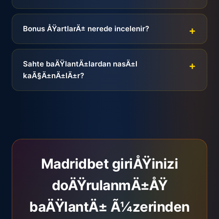
Bonus ÅŸartlarÄ± nerede incelenir?
Sahte baÄŸlantÄ±lardan nasÄ±l
kaÃ§Ä±nÄ±lÄ±r?
Madridbet giriÅŸinizi
doÄŸrulanmÄ±ÅŸ
baÄŸlantÄ± Ã¼zerinden