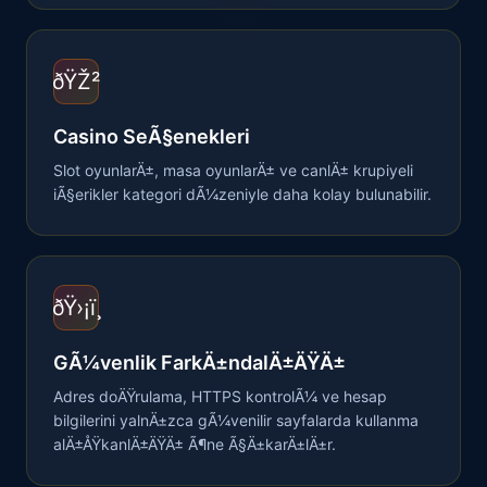
ðŸŽ²
Casino SeÃ§enekleri
Slot oyunlarÄ±, masa oyunlarÄ± ve canlÄ± krupiyeli
iÃ§erikler kategori dÃ¼zeniyle daha kolay bulunabilir.
ðŸ›¡ï¸
GÃ¼venlik FarkÄ±ndalÄ±ÄŸÄ±
Adres doÄŸrulama, HTTPS kontrolÃ¼ ve hesap
bilgilerini yalnÄ±zca gÃ¼venilir sayfalarda kullanma
alÄ±ÅŸkanlÄ±ÄŸÄ± Ã¶ne Ã§Ä±karÄ±lÄ±r.