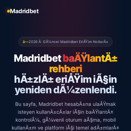
Madridbet
â—
2026 Â· GÃ¼ncel Madridbet EriÅŸim NotlarÄ±
Madridbet
baÄŸlantÄ±
rehberi
hÄ±zlÄ± eriÅŸim iÃ§in
yeniden dÃ¼zenlendi.
Bu sayfa, Madridbet hesabÄ±na ulaÅŸmak
isteyen kullanÄ±cÄ±lar iÃ§in baÄŸlantÄ±
kontrolÃ¼, gÃ¼venli oturum aÃ§ma, mobil
kullanÄ±m ve platform iÃ§i temel adÄ±mlarÄ±