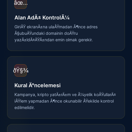
âœ…
Alan AdÄ± KontrolÃ¼
GiriÅŸ ekranÄ±na ulaÅŸmadan Ã¶nce adres
Ã§ubuÄŸundaki domainin doÄŸru
yazÄ±ldÄ±ÄŸÄ±ndan emin olmak gerekir.
ðŸ§¾
Kural Ä°ncelemesi
Kampanya, kripto yatÄ±rÄ±m ve Ã¼yelik koÅŸullarÄ±
iÅŸlem yapmadan Ã¶nce okunabilir ÅŸekilde kontrol
edilmelidir.