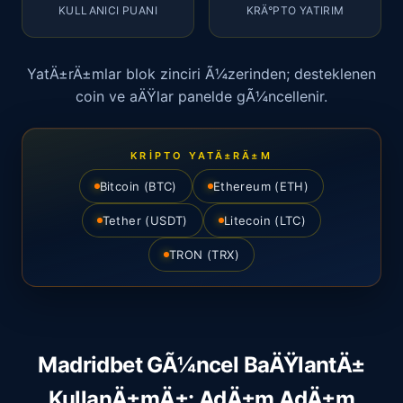
KULLANICI PUANI
KRÄ°PTO YATIRIM
YatÄ±rÄ±mlar blok zinciri Ã¼zerinden; desteklenen
coin ve aÄŸlar panelde gÃ¼ncellenir.
KRIPTO YATÄ±RÄ±M
Bitcoin (BTC)
Ethereum (ETH)
Tether (USDT)
Litecoin (LTC)
TRON (TRX)
Madridbet GÃ¼ncel BaÄŸlantÄ±
KullanÄ±mÄ±: AdÄ±m AdÄ±m