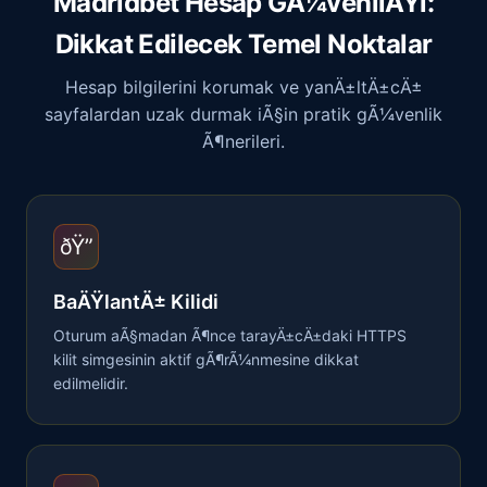
Madridbet Hesap GÃ¼venliÄŸi:
Dikkat Edilecek Temel Noktalar
Hesap bilgilerini korumak ve yanÄ±ltÄ±cÄ±
sayfalardan uzak durmak iÃ§in pratik gÃ¼venlik
Ã¶nerileri.
ðŸ”
BaÄŸlantÄ± Kilidi
Oturum aÃ§madan Ã¶nce tarayÄ±cÄ±daki HTTPS
kilit simgesinin aktif gÃ¶rÃ¼nmesine dikkat
edilmelidir.