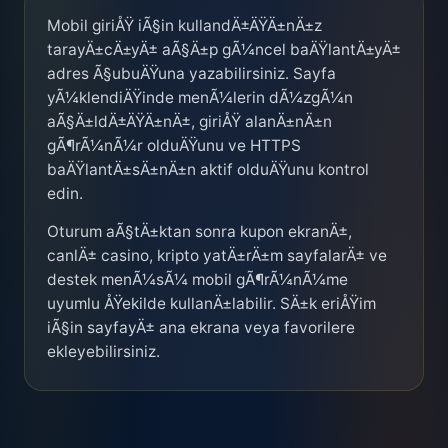
Mobil giriÅŸ iÃ§in kullandÄ±ÄŸÄ±nÄ±z
tarayÄ±cÄ±yÄ± aÃ§Ä±p gÃ¼ncel baÄŸlantÄ±yÄ±
adres Ã§ubuÄŸuna yazabilirsiniz. Sayfa
yÃ¼klendiÄŸinde menÃ¼lerin dÃ¼zgÃ¼n
aÃ§Ä±ldÄ±ÄŸÄ±nÄ±, giriÅŸ alanÄ±nÄ±n
gÃ¶rÃ¼nÃ¼r olduÄŸunu ve HTTPS
baÄŸlantÄ±sÄ±nÄ±n aktif olduÄŸunu kontrol
edin.
Oturum aÃ§tÄ±ktan sonra kupon ekranÄ±,
canlÄ± casino, kripto yatÄ±rÄ±m sayfalarÄ± ve
destek menÃ¼sÃ¼ mobil gÃ¶rÃ¼nÃ¼me
uyumlu ÅŸekilde kullanÄ±labilir. SÄ±k eriÅŸim
iÃ§in sayfayÄ± ana ekrana veya favorilere
ekleyebilirsiniz.