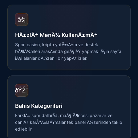
âš¡
HÄ±zlÄ± MenÃ¼ KullanÄ±mÄ±
Spor, casino, kripto yatÄ±rÄ±m ve destek
bÃ¶lÃ¼mleri arasÄ±nda geÃ§iÅŸ yapmak iÃ§in sayfa
iÃ§i alanlar dÃ¼zenli bir yapÄ± izler.
ðŸŽ¯
Bahis Kategorileri
FarklÄ± spor dallarÄ±, maÃ§ Ã¶ncesi pazarlar ve
canlÄ± karÅŸÄ±laÅŸmalar tek panel Ã¼zerinden takip
edilebilir.