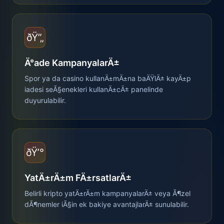
ðŸ”„
Ä°ade KampanyalarÄ±
Spor ya da casino kullanÄ±mÄ±na baÄŸlÄ± kayÄ±p
iadesi seÃ§enekleri kullanÄ±cÄ± panelinde
duyurulabilir.
ðŸ’°
YatÄ±rÄ±m FÄ±rsatlarÄ±
Belirli kripto yatÄ±rÄ±m kampanyalarÄ± veya Ã¶zel
dÃ¶nemler iÃ§in ek bakiye avantajlarÄ± sunulabilir.