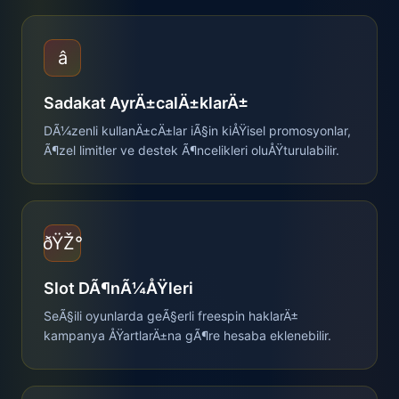
â­
Sadakat AyrÄ±calÄ±klarÄ±
DÃ¼zenli kullanÄ±cÄ±lar iÃ§in kiÅŸisel promosyonlar,
Ã¶zel limitler ve destek Ã¶ncelikleri oluÅŸturulabilir.
ðŸŽ°
Slot DÃ¶nÃ¼ÅŸleri
SeÃ§ili oyunlarda geÃ§erli freespin haklarÄ±
kampanya ÅŸartlarÄ±na gÃ¶re hesaba eklenebilir.