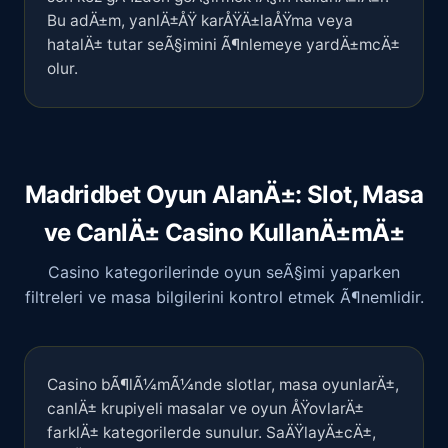
Bu adÄ±m, yanlÄ±ÅŸ karÅŸÄ±laÅŸma veya
hatalÄ± tutar seÃ§imini Ã¶nlemeye yardÄ±mcÄ±
olur.
Madridbet Oyun AlanÄ±: Slot, Masa
ve CanlÄ± Casino KullanÄ±mÄ±
Casino kategorilerinde oyun seÃ§imi yaparken
filtreleri ve masa bilgilerini kontrol etmek Ã¶nemlidir.
Casino bÃ¶lÃ¼mÃ¼nde slotlar, masa oyunlarÄ±,
canlÄ± krupiyeli masalar ve oyun ÅŸovlarÄ±
farklÄ± kategorilerde sunulur. SaÄŸlayÄ±cÄ±,