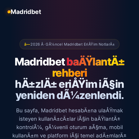
Madridbet
â—
2026 Â· GÃ¼ncel Madridbet EriÅŸim NotlarÄ±
Madridbet
baÄŸlantÄ±
rehberi
hÄ±zlÄ± eriÅŸim iÃ§in
yeniden dÃ¼zenlendi.
Bu sayfa, Madridbet hesabÄ±na ulaÅŸmak
isteyen kullanÄ±cÄ±lar iÃ§in baÄŸlantÄ±
kontrolÃ¼, gÃ¼venli oturum aÃ§ma, mobil
kullanÄ±m ve platform iÃ§i temel adÄ±mlarÄ±