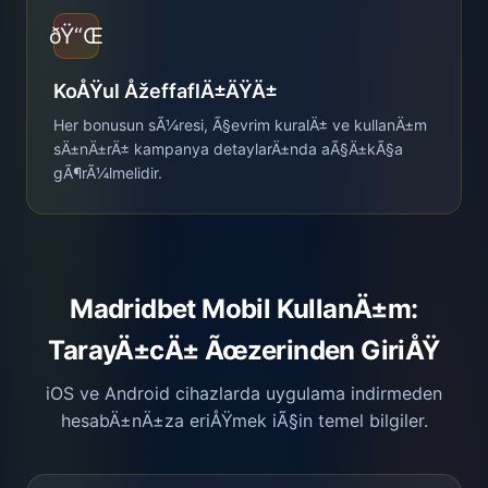
ðŸ“Œ
KoÅŸul ÅžeffaflÄ±ÄŸÄ±
Her bonusun sÃ¼resi, Ã§evrim kuralÄ± ve kullanÄ±m
sÄ±nÄ±rÄ± kampanya detaylarÄ±nda aÃ§Ä±kÃ§a
gÃ¶rÃ¼lmelidir.
Madridbet Mobil KullanÄ±m:
TarayÄ±cÄ± Ãœzerinden GiriÅŸ
iOS ve Android cihazlarda uygulama indirmeden
hesabÄ±nÄ±za eriÅŸmek iÃ§in temel bilgiler.