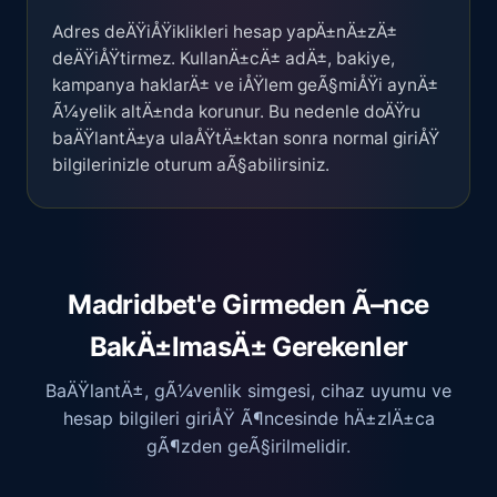
Adres deÄŸiÅŸiklikleri hesap yapÄ±nÄ±zÄ±
deÄŸiÅŸtirmez. KullanÄ±cÄ± adÄ±, bakiye,
kampanya haklarÄ± ve iÅŸlem geÃ§miÅŸi aynÄ±
Ã¼yelik altÄ±nda korunur. Bu nedenle doÄŸru
baÄŸlantÄ±ya ulaÅŸtÄ±ktan sonra normal giriÅŸ
bilgilerinizle oturum aÃ§abilirsiniz.
Madridbet'e Girmeden Ã–nce
BakÄ±lmasÄ± Gerekenler
BaÄŸlantÄ±, gÃ¼venlik simgesi, cihaz uyumu ve
hesap bilgileri giriÅŸ Ã¶ncesinde hÄ±zlÄ±ca
gÃ¶zden geÃ§irilmelidir.