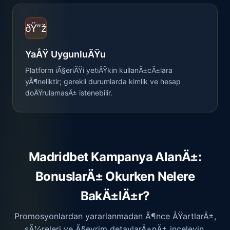
ðŸ”ž
YaÅŸ UygunluÄŸu
Platform iÃ§eriÄŸi yetiÅŸkin kullanÄ±cÄ±lara
yÃ¶neliktir; gerekli durumlarda kimlik ve hesap
doÄŸrulamasÄ± istenebilir.
Madridbet Kampanya AlanÄ±:
BonuslarÄ± Okurken Nelere
BakÄ±lÄ±r?
Promosyonlardan yararlanmadan Ã¶nce ÅŸartlarÄ±,
sÃ¼releri ve Ã§evrim detaylarÄ±nÄ± inceleyin.