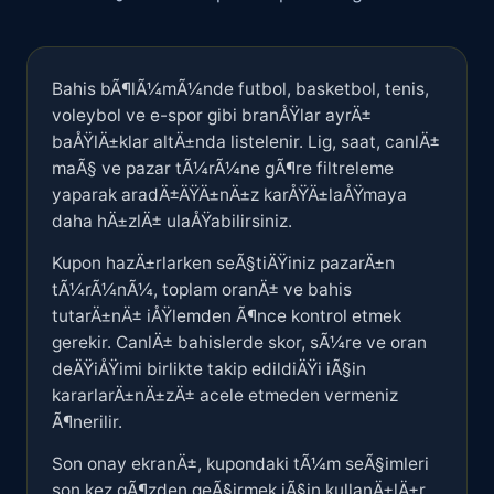
Bahis bÃ¶lÃ¼mÃ¼nde futbol, basketbol, tenis,
voleybol ve e-spor gibi branÅŸlar ayrÄ±
baÅŸlÄ±klar altÄ±nda listelenir. Lig, saat, canlÄ±
maÃ§ ve pazar tÃ¼rÃ¼ne gÃ¶re filtreleme
yaparak aradÄ±ÄŸÄ±nÄ±z karÅŸÄ±laÅŸmaya
daha hÄ±zlÄ± ulaÅŸabilirsiniz.
Kupon hazÄ±rlarken seÃ§tiÄŸiniz pazarÄ±n
tÃ¼rÃ¼nÃ¼, toplam oranÄ± ve bahis
tutarÄ±nÄ± iÅŸlemden Ã¶nce kontrol etmek
gerekir. CanlÄ± bahislerde skor, sÃ¼re ve oran
deÄŸiÅŸimi birlikte takip edildiÄŸi iÃ§in
kararlarÄ±nÄ±zÄ± acele etmeden vermeniz
Ã¶nerilir.
Son onay ekranÄ±, kupondaki tÃ¼m seÃ§imleri
son kez gÃ¶zden geÃ§irmek iÃ§in kullanÄ±lÄ±r.