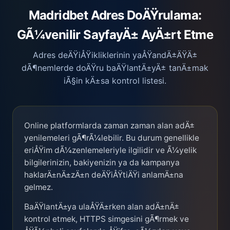
Madridbet Adres DoÄŸrulama:
GÃ¼venilir SayfayÄ± AyÄ±rt Etme
Adres deÄŸiÅŸikliklerinin yaÅŸandÄ±ÄŸÄ±
dÃ¶nemlerde doÄŸru baÄŸlantÄ±yÄ± tanÄ±mak
iÃ§in kÄ±sa kontrol listesi.
Online platformlarda zaman zaman alan adÄ±
yenilemeleri gÃ¶rÃ¼lebilir. Bu durum genellikle
eriÅŸim dÃ¼zenlemeleriyle ilgilidir ve Ã¼yelik
bilgilerinizin, bakiyenizin ya da kampanya
haklarÄ±nÄ±zÄ±n deÄŸiÅŸtiÄŸi anlamÄ±na
gelmez.
BaÄŸlantÄ±ya ulaÅŸÄ±rken alan adÄ±nÄ±
kontrol etmek, HTTPS simgesini gÃ¶rmek ve