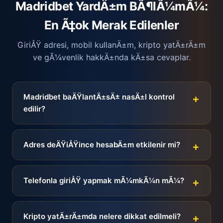
Madridbet YardÄ±m BÃ¶lÃ¼mÃ¼:
En Ã‡ok Merak Edilenler
GiriÅŸ adresi, mobil kullanÄ±m, kripto yatÄ±rÄ±m
ve gÃ¼venlik hakkÄ±nda kÄ±sa cevaplar.
Madridbet baÄŸlantÄ±sÄ± nasÄ±l kontrol
edilir?
Adres deÄŸiÅŸince hesabÄ±m etkilenir mi?
Telefonla giriÅŸ yapmak mÃ¼mkÃ¼n mÃ¼?
Kripto yatÄ±rÄ±mda nelere dikkat edilmeli?