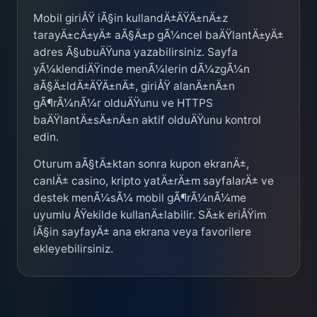
Mobil giriÅŸ iÃ§in kullandÄ±ÄŸÄ±nÄ±z
tarayÄ±cÄ±yÄ± aÃ§Ä±p gÃ¼ncel baÄŸlantÄ±yÄ±
adres Ã§ubuÄŸuna yazabilirsiniz. Sayfa
yÃ¼klendiÄŸinde menÃ¼lerin dÃ¼zgÃ¼n
aÃ§Ä±ldÄ±ÄŸÄ±nÄ±, giriÅŸ alanÄ±nÄ±n
gÃ¶rÃ¼nÃ¼r olduÄŸunu ve HTTPS
baÄŸlantÄ±sÄ±nÄ±n aktif olduÄŸunu kontrol
edin.
Oturum aÃ§tÄ±ktan sonra kupon ekranÄ±,
canlÄ± casino, kripto yatÄ±rÄ±m sayfalarÄ± ve
destek menÃ¼sÃ¼ mobil gÃ¶rÃ¼nÃ¼me
uyumlu ÅŸekilde kullanÄ±labilir. SÄ±k eriÅŸim
iÃ§in sayfayÄ± ana ekrana veya favorilere
ekleyebilirsiniz.