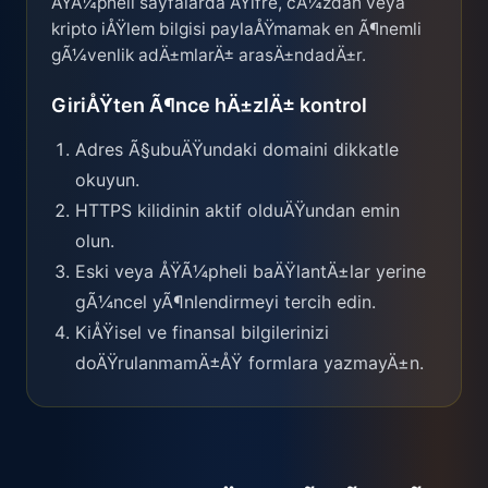
ÅŸÃ¼pheli sayfalarda ÅŸifre, cÃ¼zdan veya
kripto iÅŸlem bilgisi paylaÅŸmamak en Ã¶nemli
gÃ¼venlik adÄ±mlarÄ± arasÄ±ndadÄ±r.
GiriÅŸten Ã¶nce hÄ±zlÄ± kontrol
Adres Ã§ubuÄŸundaki domaini dikkatle
okuyun.
HTTPS kilidinin aktif olduÄŸundan emin
olun.
Eski veya ÅŸÃ¼pheli baÄŸlantÄ±lar yerine
gÃ¼ncel yÃ¶nlendirmeyi tercih edin.
KiÅŸisel ve finansal bilgilerinizi
doÄŸrulanmamÄ±ÅŸ formlara yazmayÄ±n.