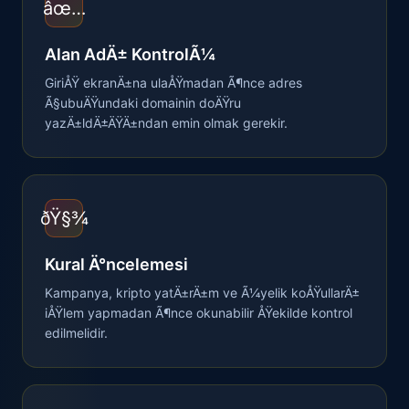
âœ…
Alan AdÄ± KontrolÃ¼
GiriÅŸ ekranÄ±na ulaÅŸmadan Ã¶nce adres
Ã§ubuÄŸundaki domainin doÄŸru
yazÄ±ldÄ±ÄŸÄ±ndan emin olmak gerekir.
ðŸ§¾
Kural Ä°ncelemesi
Kampanya, kripto yatÄ±rÄ±m ve Ã¼yelik koÅŸullarÄ±
iÅŸlem yapmadan Ã¶nce okunabilir ÅŸekilde kontrol
edilmelidir.