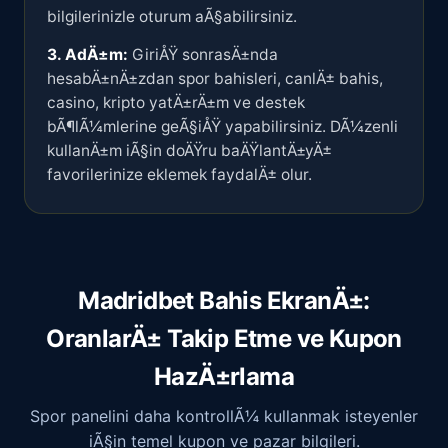
bilgilerinizle oturum aÃ§abilirsiniz.
3. AdÄ±m:
GiriÅŸ sonrasÄ±nda
hesabÄ±nÄ±zdan spor bahisleri, canlÄ± bahis,
casino, kripto yatÄ±rÄ±m ve destek
bÃ¶lÃ¼mlerine geÃ§iÅŸ yapabilirsiniz. DÃ¼zenli
kullanÄ±m iÃ§in doÄŸru baÄŸlantÄ±yÄ±
favorilerinize eklemek faydalÄ± olur.
Madridbet Bahis EkranÄ±:
OranlarÄ± Takip Etme ve Kupon
HazÄ±rlama
Spor panelini daha kontrollÃ¼ kullanmak isteyenler
iÃ§in temel kupon ve pazar bilgileri.