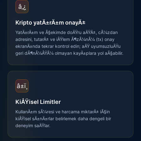
â‚¿
Kripto yatÄ±rÄ±m onayÄ±
YatÄ±rÄ±m ve Ã§ekimde doÄŸru aÄŸÄ±, cÃ¼zdan
adresini, tutarÄ± ve iÅŸlem Ã¶zÃ¼nÃ¼ (tx) onay
ekranÄ±nda tekrar kontrol edin; aÄŸ uyumsuzluÄŸu
geri dÃ¶nÃ¼ÅŸÃ¼ olmayan kayÄ±plara yol aÃ§abilir.
â±ï¸
KiÅŸisel Limitler
KullanÄ±m sÃ¼resi ve harcama miktarÄ± iÃ§in
kiÅŸisel sÄ±nÄ±rlar belirlemek daha dengeli bir
deneyim saÄŸlar.