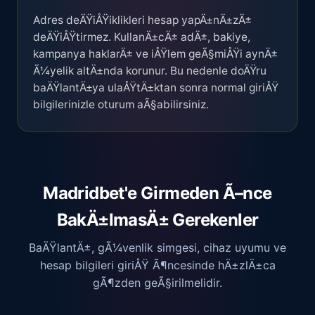
Adres deÄŸiÅŸiklikleri hesap yapÄ±nÄ±zÄ±
deÄŸiÅŸtirmez. KullanÄ±cÄ± adÄ±, bakiye,
kampanya haklarÄ± ve iÅŸlem geÃ§miÅŸi aynÄ±
Ã¼yelik altÄ±nda korunur. Bu nedenle doÄŸru
baÄŸlantÄ±ya ulaÅŸtÄ±ktan sonra normal giriÅŸ
bilgilerinizle oturum aÃ§abilirsiniz.
Madridbet'e Girmeden Ã–nce
BakÄ±lmasÄ± Gerekenler
BaÄŸlantÄ±, gÃ¼venlik simgesi, cihaz uyumu ve
hesap bilgileri giriÅŸ Ã¶ncesinde hÄ±zlÄ±ca
gÃ¶zden geÃ§irilmelidir.