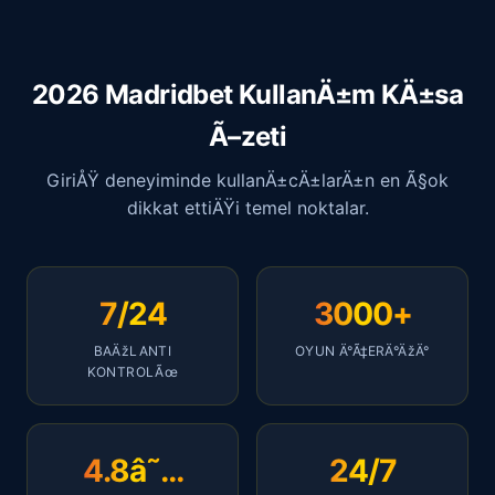
2026 Madridbet KullanÄ±m KÄ±sa
Ã–zeti
GiriÅŸ deneyiminde kullanÄ±cÄ±larÄ±n en Ã§ok
dikkat ettiÄŸi temel noktalar.
7/24
3000+
BAÄžLANTI
OYUN Ä°Ã‡ERÄ°ÄžÄ°
KONTROLÃœ
4.8â˜…
24/7