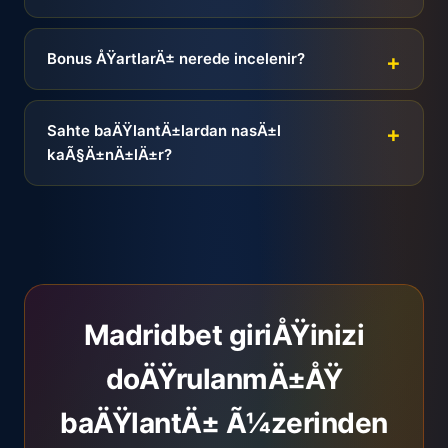
Bonus ÅŸartlarÄ± nerede incelenir?
Sahte baÄŸlantÄ±lardan nasÄ±l
kaÃ§Ä±nÄ±lÄ±r?
Madridbet giriÅŸinizi
doÄŸrulanmÄ±ÅŸ
baÄŸlantÄ± Ã¼zerinden