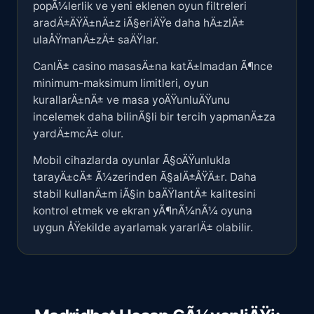
popÃ¼lerlik ve yeni eklenen oyun filtreleri
aradÄ±ÄŸÄ±nÄ±z iÃ§eriÄŸe daha hÄ±zlÄ±
ulaÅŸmanÄ±zÄ± saÄŸlar.
CanlÄ± casino masasÄ±na katÄ±lmadan Ã¶nce
minimum-maksimum limitleri, oyun
kurallarÄ±nÄ± ve masa yoÄŸunluÄŸunu
incelemek daha bilinÃ§li bir tercih yapmanÄ±za
yardÄ±mcÄ± olur.
Mobil cihazlarda oyunlar Ã§oÄŸunlukla
tarayÄ±cÄ± Ã¼zerinden Ã§alÄ±ÅŸÄ±r. Daha
stabil kullanÄ±m iÃ§in baÄŸlantÄ± kalitesini
kontrol etmek ve ekran yÃ¶nÃ¼nÃ¼ oyuna
uygun ÅŸekilde ayarlamak yararlÄ± olabilir.