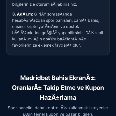
bilgilerinizle oturum aÃ§abilirsiniz.
3. AdÄ±m:
GiriÅŸ sonrasÄ±nda
hesabÄ±nÄ±zdan spor bahisleri, canlÄ± bahis,
casino, kripto yatÄ±rÄ±m ve destek
bÃ¶lÃ¼mlerine geÃ§iÅŸ yapabilirsiniz. DÃ¼zenli
kullanÄ±m iÃ§in doÄŸru baÄŸlantÄ±yÄ±
favorilerinize eklemek faydalÄ± olur.
Madridbet Bahis EkranÄ±:
OranlarÄ± Takip Etme ve Kupon
HazÄ±rlama
Spor panelini daha kontrollÃ¼ kullanmak isteyenler
iÃ§in temel kupon ve pazar bilgileri.