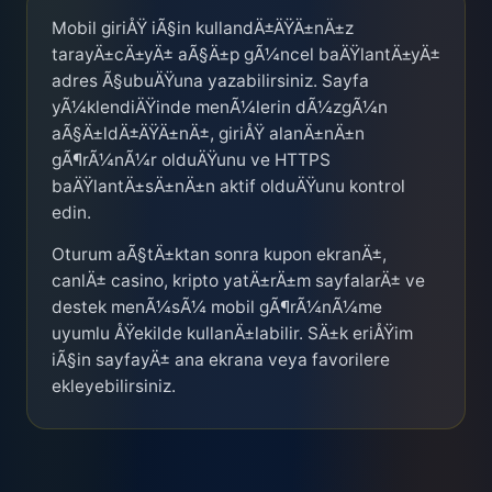
Mobil giriÅŸ iÃ§in kullandÄ±ÄŸÄ±nÄ±z
tarayÄ±cÄ±yÄ± aÃ§Ä±p gÃ¼ncel baÄŸlantÄ±yÄ±
adres Ã§ubuÄŸuna yazabilirsiniz. Sayfa
yÃ¼klendiÄŸinde menÃ¼lerin dÃ¼zgÃ¼n
aÃ§Ä±ldÄ±ÄŸÄ±nÄ±, giriÅŸ alanÄ±nÄ±n
gÃ¶rÃ¼nÃ¼r olduÄŸunu ve HTTPS
baÄŸlantÄ±sÄ±nÄ±n aktif olduÄŸunu kontrol
edin.
Oturum aÃ§tÄ±ktan sonra kupon ekranÄ±,
canlÄ± casino, kripto yatÄ±rÄ±m sayfalarÄ± ve
destek menÃ¼sÃ¼ mobil gÃ¶rÃ¼nÃ¼me
uyumlu ÅŸekilde kullanÄ±labilir. SÄ±k eriÅŸim
iÃ§in sayfayÄ± ana ekrana veya favorilere
ekleyebilirsiniz.