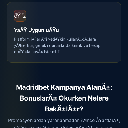
ðŸ”ž
YaÅŸ UygunluÄŸu
Platform iÃ§eriÄŸi yetiÅŸkin kullanÄ±cÄ±lara
yÃ¶neliktir; gerekli durumlarda kimlik ve hesap
doÄŸrulamasÄ± istenebilir.
Madridbet Kampanya AlanÄ±:
BonuslarÄ± Okurken Nelere
BakÄ±lÄ±r?
Promosyonlardan yararlanmadan Ã¶nce ÅŸartlarÄ±,
sÃ¼releri ve Ã§evrim detaylarÄ±nÄ± inceleyin.