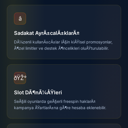
â­
Sadakat AyrÄ±calÄ±klarÄ±
DÃ¼zenli kullanÄ±cÄ±lar iÃ§in kiÅŸisel promosyonlar,
Ã¶zel limitler ve destek Ã¶ncelikleri oluÅŸturulabilir.
ðŸŽ°
Slot DÃ¶nÃ¼ÅŸleri
SeÃ§ili oyunlarda geÃ§erli freespin haklarÄ±
kampanya ÅŸartlarÄ±na gÃ¶re hesaba eklenebilir.