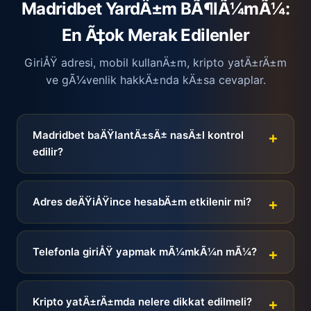
Madridbet YardÄ±m BÃ¶lÃ¼mÃ¼:
En Ã‡ok Merak Edilenler
GiriÅŸ adresi, mobil kullanÄ±m, kripto yatÄ±rÄ±m
ve gÃ¼venlik hakkÄ±nda kÄ±sa cevaplar.
Madridbet baÄŸlantÄ±sÄ± nasÄ±l kontrol
edilir?
Adres deÄŸiÅŸince hesabÄ±m etkilenir mi?
Telefonla giriÅŸ yapmak mÃ¼mkÃ¼n mÃ¼?
Kripto yatÄ±rÄ±mda nelere dikkat edilmeli?