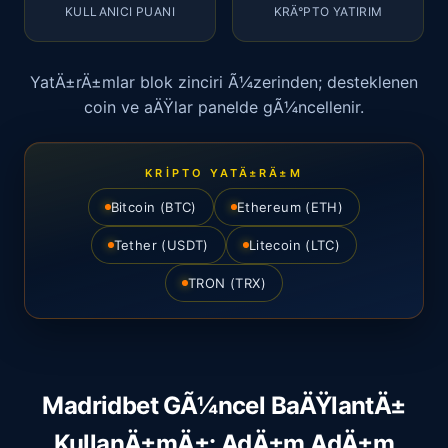
KULLANICI PUANI
KRÄ°PTO YATIRIM
YatÄ±rÄ±mlar blok zinciri Ã¼zerinden; desteklenen
coin ve aÄŸlar panelde gÃ¼ncellenir.
KRIPTO YATÄ±RÄ±M
Bitcoin (BTC)
Ethereum (ETH)
Tether (USDT)
Litecoin (LTC)
TRON (TRX)
Madridbet GÃ¼ncel BaÄŸlantÄ±
KullanÄ±mÄ±: AdÄ±m AdÄ±m