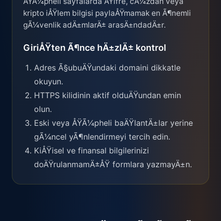
ÅŸÃ¼pheli sayfalarda ÅŸifre, cÃ¼zdan veya
kripto iÅŸlem bilgisi paylaÅŸmamak en Ã¶nemli
gÃ¼venlik adÄ±mlarÄ± arasÄ±ndadÄ±r.
GiriÅŸten Ã¶nce hÄ±zlÄ± kontrol
Adres Ã§ubuÄŸundaki domaini dikkatle
okuyun.
HTTPS kilidinin aktif olduÄŸundan emin
olun.
Eski veya ÅŸÃ¼pheli baÄŸlantÄ±lar yerine
gÃ¼ncel yÃ¶nlendirmeyi tercih edin.
KiÅŸisel ve finansal bilgilerinizi
doÄŸrulanmamÄ±ÅŸ formlara yazmayÄ±n.