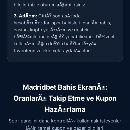
bilgilerinizle oturum aÃ§abilirsiniz.
3. AdÄ±m:
GiriÅŸ sonrasÄ±nda
hesabÄ±nÄ±zdan spor bahisleri, canlÄ± bahis,
casino, kripto yatÄ±rÄ±m ve destek
bÃ¶lÃ¼mlerine geÃ§iÅŸ yapabilirsiniz. DÃ¼zenli
kullanÄ±m iÃ§in doÄŸru baÄŸlantÄ±yÄ±
favorilerinize eklemek faydalÄ± olur.
Madridbet Bahis EkranÄ±:
OranlarÄ± Takip Etme ve Kupon
HazÄ±rlama
Spor panelini daha kontrollÃ¼ kullanmak isteyenler
iÃ§in temel kupon ve pazar bilgileri.