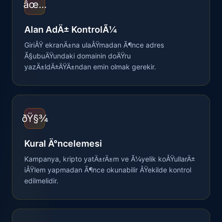
âœ…
Alan AdÄ± KontrolÃ¼
GiriÅŸ ekranÄ±na ulaÅŸmadan Ã¶nce adres
Ã§ubuÄŸundaki domainin doÄŸru
yazÄ±ldÄ±ÄŸÄ±ndan emin olmak gerekir.
ðŸ§¾
Kural Ä°ncelemesi
Kampanya, kripto yatÄ±rÄ±m ve Ã¼yelik koÅŸullarÄ±
iÅŸlem yapmadan Ã¶nce okunabilir ÅŸekilde kontrol
edilmelidir.