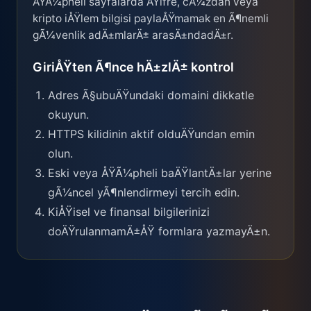
ÅŸÃ¼pheli sayfalarda ÅŸifre, cÃ¼zdan veya
kripto iÅŸlem bilgisi paylaÅŸmamak en Ã¶nemli
gÃ¼venlik adÄ±mlarÄ± arasÄ±ndadÄ±r.
GiriÅŸten Ã¶nce hÄ±zlÄ± kontrol
Adres Ã§ubuÄŸundaki domaini dikkatle
okuyun.
HTTPS kilidinin aktif olduÄŸundan emin
olun.
Eski veya ÅŸÃ¼pheli baÄŸlantÄ±lar yerine
gÃ¼ncel yÃ¶nlendirmeyi tercih edin.
KiÅŸisel ve finansal bilgilerinizi
doÄŸrulanmamÄ±ÅŸ formlara yazmayÄ±n.