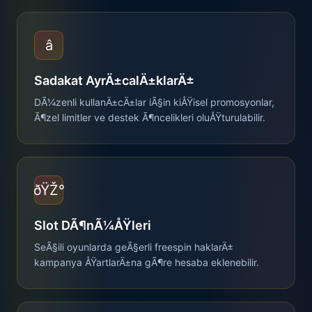
â­
Sadakat AyrÄ±calÄ±klarÄ±
DÃ¼zenli kullanÄ±cÄ±lar iÃ§in kiÅŸisel promosyonlar,
Ã¶zel limitler ve destek Ã¶ncelikleri oluÅŸturulabilir.
ðŸŽ°
Slot DÃ¶nÃ¼ÅŸleri
SeÃ§ili oyunlarda geÃ§erli freespin haklarÄ±
kampanya ÅŸartlarÄ±na gÃ¶re hesaba eklenebilir.