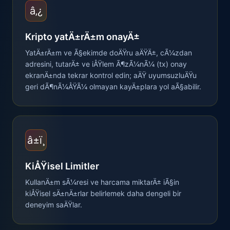
â‚¿
Kripto yatÄ±rÄ±m onayÄ±
YatÄ±rÄ±m ve Ã§ekimde doÄŸru aÄŸÄ±, cÃ¼zdan
adresini, tutarÄ± ve iÅŸlem Ã¶zÃ¼nÃ¼ (tx) onay
ekranÄ±nda tekrar kontrol edin; aÄŸ uyumsuzluÄŸu
geri dÃ¶nÃ¼ÅŸÃ¼ olmayan kayÄ±plara yol aÃ§abilir.
â±ï¸
KiÅŸisel Limitler
KullanÄ±m sÃ¼resi ve harcama miktarÄ± iÃ§in
kiÅŸisel sÄ±nÄ±rlar belirlemek daha dengeli bir
deneyim saÄŸlar.