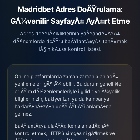
Madridbet Adres DoÄŸrulama:
GÃ¼venilir SayfayÄ± AyÄ±rt Etme
Adres deÄŸiÅŸikliklerinin yaÅŸandÄ±ÄŸÄ±
dÃ¶nemlerde doÄŸru baÄŸlantÄ±yÄ± tanÄ±mak
iÃ§in kÄ±sa kontrol listesi.
Online platformlarda zaman zaman alan adÄ±
yenilemeleri gÃ¶rÃ¼lebilir. Bu durum genellikle
eriÅŸim dÃ¼zenlemeleriyle ilgilidir ve Ã¼yelik
bilgilerinizin, bakiyenizin ya da kampanya
haklarÄ±nÄ±zÄ±n deÄŸiÅŸtiÄŸi anlamÄ±na
gelmez.
BaÄŸlantÄ±ya ulaÅŸÄ±rken alan adÄ±nÄ±
kontrol etmek, HTTPS simgesini gÃ¶rmek ve