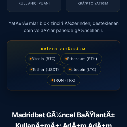
KULLANICI PUANI
KRÄ°PTO YATIRIM
YatÄ±rÄ±mlar blok zinciri Ã¼zerinden; desteklenen
coin ve aÄŸlar panelde gÃ¼ncellenir.
KRIPTO YATÄ±RÄ±M
Bitcoin (BTC)
Ethereum (ETH)
Tether (USDT)
Litecoin (LTC)
TRON (TRX)
Madridbet GÃ¼ncel BaÄŸlantÄ±
KullanÄ±mÄ±: AdÄ±m AdÄ±m