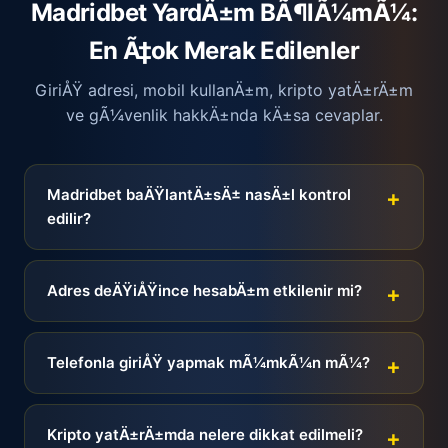
Madridbet YardÄ±m BÃ¶lÃ¼mÃ¼:
En Ã‡ok Merak Edilenler
GiriÅŸ adresi, mobil kullanÄ±m, kripto yatÄ±rÄ±m
ve gÃ¼venlik hakkÄ±nda kÄ±sa cevaplar.
Madridbet baÄŸlantÄ±sÄ± nasÄ±l kontrol
edilir?
Adres deÄŸiÅŸince hesabÄ±m etkilenir mi?
Telefonla giriÅŸ yapmak mÃ¼mkÃ¼n mÃ¼?
Kripto yatÄ±rÄ±mda nelere dikkat edilmeli?