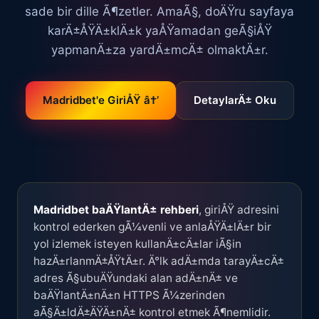
sade bir dille Ã¶zetler. AmaÃ§, doÄŸru sayfaya
karÄ±ÅŸÄ±klÄ±k yaÅŸamadan geÃ§iÅŸ
yapmanÄ±za yardÄ±mcÄ± olmaktÄ±r.
Madridbet'e GiriÅŸ â†’
DetaylarÄ± Oku
Madridbet baÄŸlantÄ± rehberi
, giriÅŸ adresini
kontrol ederken gÃ¼venli ve anlaÅŸÄ±lÄ±r bir
yol izlemek isteyen kullanÄ±cÄ±lar iÃ§in
hazÄ±rlanmÄ±ÅŸtÄ±r. Ä°lk adÄ±mda tarayÄ±cÄ±
adres Ã§ubuÄŸundaki alan adÄ±nÄ± ve
baÄŸlantÄ±nÄ±n HTTPS Ã¼zerinden
aÃ§Ä±ldÄ±ÄŸÄ±nÄ± kontrol etmek Ã¶nemlidir.