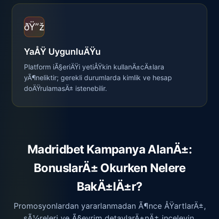
ðŸ”ž
YaÅŸ UygunluÄŸu
Platform iÃ§eriÄŸi yetiÅŸkin kullanÄ±cÄ±lara
yÃ¶neliktir; gerekli durumlarda kimlik ve hesap
doÄŸrulamasÄ± istenebilir.
Madridbet Kampanya AlanÄ±:
BonuslarÄ± Okurken Nelere
BakÄ±lÄ±r?
Promosyonlardan yararlanmadan Ã¶nce ÅŸartlarÄ±,
sÃ¼releri ve Ã§evrim detaylarÄ±nÄ± inceleyin.