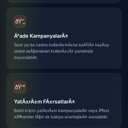
ðŸ”„
Ä°ade KampanyalarÄ±
Spor ya da casino kullanÄ±mÄ±na baÄŸlÄ± kayÄ±p
iadesi seÃ§enekleri kullanÄ±cÄ± panelinde
duyurulabilir.
ðŸ’°
YatÄ±rÄ±m FÄ±rsatlarÄ±
Belirli kripto yatÄ±rÄ±m kampanyalarÄ± veya Ã¶zel
dÃ¶nemler iÃ§in ek bakiye avantajlarÄ± sunulabilir.