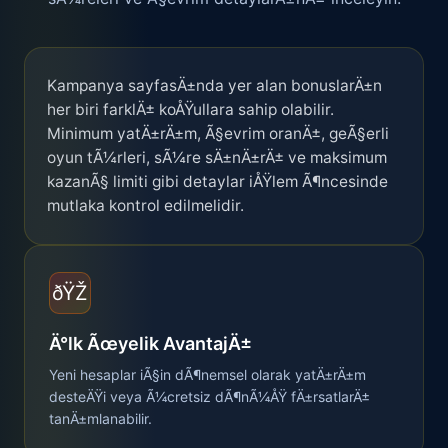
Kampanya sayfasÄ±nda yer alan bonuslarÄ±n
her biri farklÄ± koÅŸullara sahip olabilir.
Minimum yatÄ±rÄ±m, Ã§evrim oranÄ±, geÃ§erli
oyun tÃ¼rleri, sÃ¼re sÄ±nÄ±rÄ± ve maksimum
kazanÃ§ limiti gibi detaylar iÅŸlem Ã¶ncesinde
mutlaka kontrol edilmelidir.
ðŸŽ
Ä°lk Ãœyelik AvantajÄ±
Yeni hesaplar iÃ§in dÃ¶nemsel olarak yatÄ±rÄ±m
desteÄŸi veya Ã¼cretsiz dÃ¶nÃ¼ÅŸ fÄ±rsatlarÄ±
tanÄ±mlanabilir.