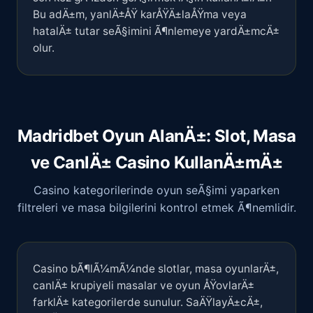
Bu adÄ±m, yanlÄ±ÅŸ karÅŸÄ±laÅŸma veya
hatalÄ± tutar seÃ§imini Ã¶nlemeye yardÄ±mcÄ±
olur.
Madridbet Oyun AlanÄ±: Slot, Masa
ve CanlÄ± Casino KullanÄ±mÄ±
Casino kategorilerinde oyun seÃ§imi yaparken
filtreleri ve masa bilgilerini kontrol etmek Ã¶nemlidir.
Casino bÃ¶lÃ¼mÃ¼nde slotlar, masa oyunlarÄ±,
canlÄ± krupiyeli masalar ve oyun ÅŸovlarÄ±
farklÄ± kategorilerde sunulur. SaÄŸlayÄ±cÄ±,