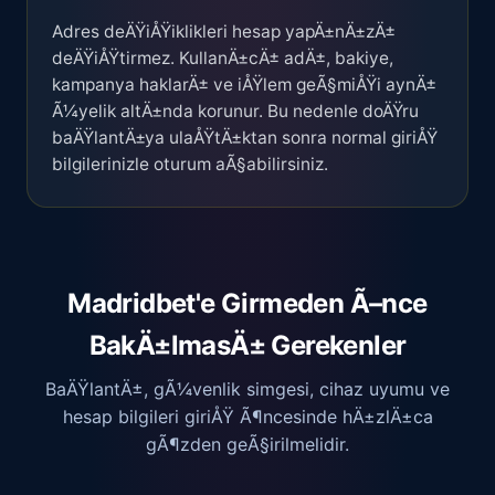
Adres deÄŸiÅŸiklikleri hesap yapÄ±nÄ±zÄ±
deÄŸiÅŸtirmez. KullanÄ±cÄ± adÄ±, bakiye,
kampanya haklarÄ± ve iÅŸlem geÃ§miÅŸi aynÄ±
Ã¼yelik altÄ±nda korunur. Bu nedenle doÄŸru
baÄŸlantÄ±ya ulaÅŸtÄ±ktan sonra normal giriÅŸ
bilgilerinizle oturum aÃ§abilirsiniz.
Madridbet'e Girmeden Ã–nce
BakÄ±lmasÄ± Gerekenler
BaÄŸlantÄ±, gÃ¼venlik simgesi, cihaz uyumu ve
hesap bilgileri giriÅŸ Ã¶ncesinde hÄ±zlÄ±ca
gÃ¶zden geÃ§irilmelidir.