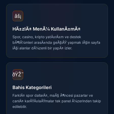
âš¡
HÄ±zlÄ± MenÃ¼ KullanÄ±mÄ±
Spor, casino, kripto yatÄ±rÄ±m ve destek
bÃ¶lÃ¼mleri arasÄ±nda geÃ§iÅŸ yapmak iÃ§in sayfa
iÃ§i alanlar dÃ¼zenli bir yapÄ± izler.
ðŸŽ¯
Bahis Kategorileri
FarklÄ± spor dallarÄ±, maÃ§ Ã¶ncesi pazarlar ve
canlÄ± karÅŸÄ±laÅŸmalar tek panel Ã¼zerinden takip
edilebilir.