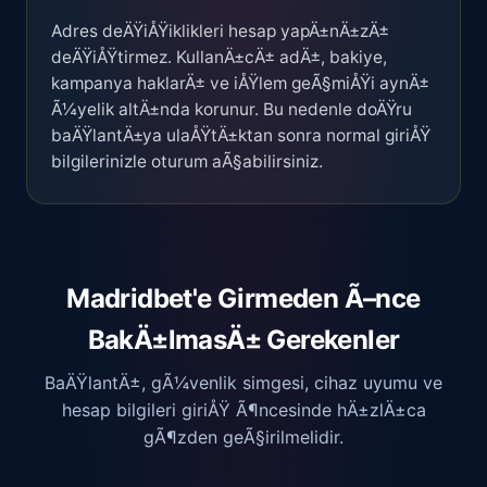
Adres deÄŸiÅŸiklikleri hesap yapÄ±nÄ±zÄ±
deÄŸiÅŸtirmez. KullanÄ±cÄ± adÄ±, bakiye,
kampanya haklarÄ± ve iÅŸlem geÃ§miÅŸi aynÄ±
Ã¼yelik altÄ±nda korunur. Bu nedenle doÄŸru
baÄŸlantÄ±ya ulaÅŸtÄ±ktan sonra normal giriÅŸ
bilgilerinizle oturum aÃ§abilirsiniz.
Madridbet'e Girmeden Ã–nce
BakÄ±lmasÄ± Gerekenler
BaÄŸlantÄ±, gÃ¼venlik simgesi, cihaz uyumu ve
hesap bilgileri giriÅŸ Ã¶ncesinde hÄ±zlÄ±ca
gÃ¶zden geÃ§irilmelidir.