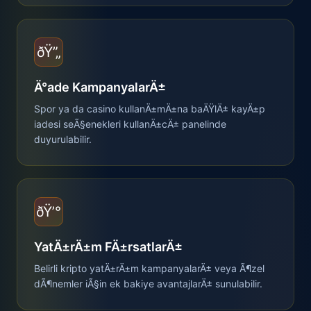
ðŸ”„
Ä°ade KampanyalarÄ±
Spor ya da casino kullanÄ±mÄ±na baÄŸlÄ± kayÄ±p
iadesi seÃ§enekleri kullanÄ±cÄ± panelinde
duyurulabilir.
ðŸ’°
YatÄ±rÄ±m FÄ±rsatlarÄ±
Belirli kripto yatÄ±rÄ±m kampanyalarÄ± veya Ã¶zel
dÃ¶nemler iÃ§in ek bakiye avantajlarÄ± sunulabilir.