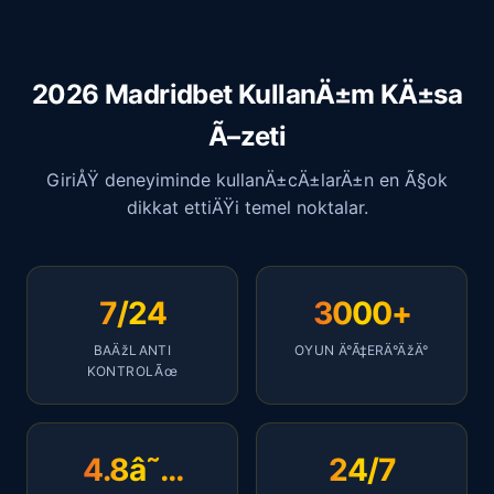
2026 Madridbet KullanÄ±m KÄ±sa
Ã–zeti
GiriÅŸ deneyiminde kullanÄ±cÄ±larÄ±n en Ã§ok
dikkat ettiÄŸi temel noktalar.
7/24
3000+
BAÄžLANTI
OYUN Ä°Ã‡ERÄ°ÄžÄ°
KONTROLÃœ
4.8â˜…
24/7