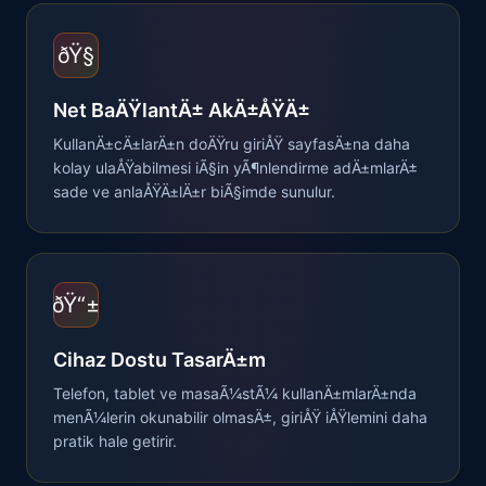
ðŸ§­
Net BaÄŸlantÄ± AkÄ±ÅŸÄ±
KullanÄ±cÄ±larÄ±n doÄŸru giriÅŸ sayfasÄ±na daha
kolay ulaÅŸabilmesi iÃ§in yÃ¶nlendirme adÄ±mlarÄ±
sade ve anlaÅŸÄ±lÄ±r biÃ§imde sunulur.
ðŸ“±
Cihaz Dostu TasarÄ±m
Telefon, tablet ve masaÃ¼stÃ¼ kullanÄ±mlarÄ±nda
menÃ¼lerin okunabilir olmasÄ±, giriÅŸ iÅŸlemini daha
pratik hale getirir.