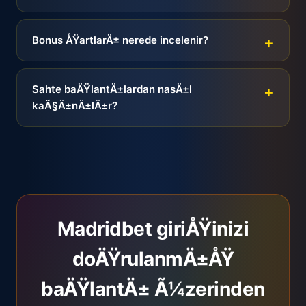
Bonus ÅŸartlarÄ± nerede incelenir?
Sahte baÄŸlantÄ±lardan nasÄ±l
kaÃ§Ä±nÄ±lÄ±r?
Madridbet giriÅŸinizi
doÄŸrulanmÄ±ÅŸ
baÄŸlantÄ± Ã¼zerinden