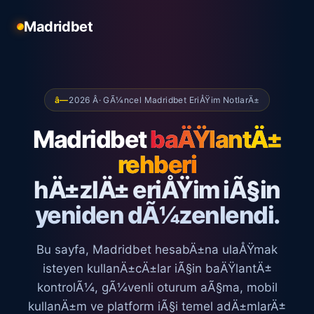
Madridbet
â—
2026 Â· GÃ¼ncel Madridbet EriÅŸim NotlarÄ±
Madridbet
baÄŸlantÄ±
rehberi
hÄ±zlÄ± eriÅŸim iÃ§in
yeniden dÃ¼zenlendi.
Bu sayfa, Madridbet hesabÄ±na ulaÅŸmak
isteyen kullanÄ±cÄ±lar iÃ§in baÄŸlantÄ±
kontrolÃ¼, gÃ¼venli oturum aÃ§ma, mobil
kullanÄ±m ve platform iÃ§i temel adÄ±mlarÄ±