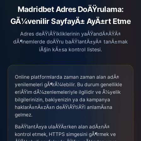
Madridbet Adres DoÄŸrulama:
GÃ¼venilir SayfayÄ± AyÄ±rt Etme
Adres deÄŸiÅŸikliklerinin yaÅŸandÄ±ÄŸÄ±
dÃ¶nemlerde doÄŸru baÄŸlantÄ±yÄ± tanÄ±mak
iÃ§in kÄ±sa kontrol listesi.
Online platformlarda zaman zaman alan adÄ±
yenilemeleri gÃ¶rÃ¼lebilir. Bu durum genellikle
eriÅŸim dÃ¼zenlemeleriyle ilgilidir ve Ã¼yelik
bilgilerinizin, bakiyenizin ya da kampanya
haklarÄ±nÄ±zÄ±n deÄŸiÅŸtiÄŸi anlamÄ±na
gelmez.
BaÄŸlantÄ±ya ulaÅŸÄ±rken alan adÄ±nÄ±
kontrol etmek, HTTPS simgesini gÃ¶rmek ve