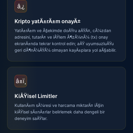
â‚¿
Kripto yatÄ±rÄ±m onayÄ±
YatÄ±rÄ±m ve Ã§ekimde doÄŸru aÄŸÄ±, cÃ¼zdan
adresini, tutarÄ± ve iÅŸlem Ã¶zÃ¼nÃ¼ (tx) onay
ekranÄ±nda tekrar kontrol edin; aÄŸ uyumsuzluÄŸu
geri dÃ¶nÃ¼ÅŸÃ¼ olmayan kayÄ±plara yol aÃ§abilir.
â±ï¸
KiÅŸisel Limitler
KullanÄ±m sÃ¼resi ve harcama miktarÄ± iÃ§in
kiÅŸisel sÄ±nÄ±rlar belirlemek daha dengeli bir
deneyim saÄŸlar.