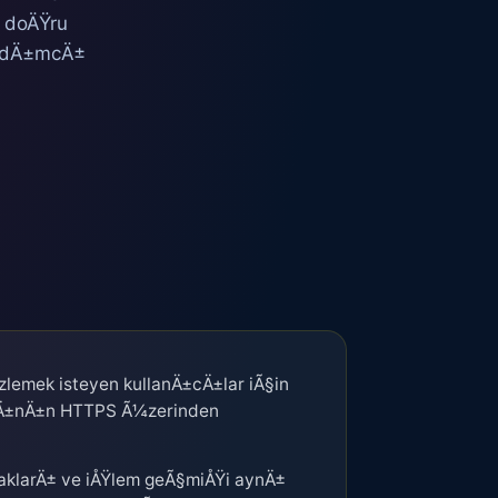
, doÄŸru
ardÄ±mcÄ±
izlemek isteyen kullanÄ±cÄ±lar iÃ§in
tÄ±nÄ±n HTTPS Ã¼zerinden
aklarÄ± ve iÅŸlem geÃ§miÅŸi aynÄ±