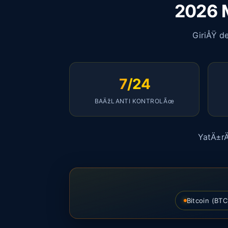
2026 
GiriÅŸ d
7/24
BAÄžLANTI KONTROLÃœ
YatÄ±rÄ
Bitcoin (BTC