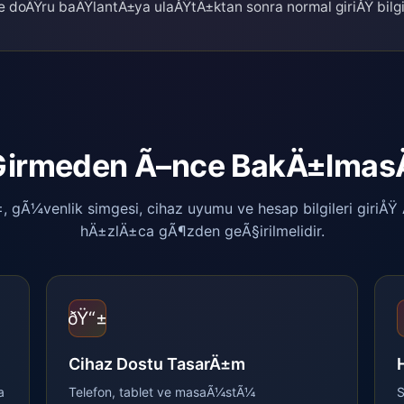
 doÄŸru baÄŸlantÄ±ya ulaÅŸtÄ±ktan sonra normal giriÅŸ bilgile
Girmeden Ã–nce BakÄ±lmas
, gÃ¼venlik simgesi, cihaz uyumu ve hesap bilgileri giriÅŸ
hÄ±zlÄ±ca gÃ¶zden geÃ§irilmelidir.
ðŸ“±
Cihaz Dostu TasarÄ±m
a
Telefon, tablet ve masaÃ¼stÃ¼
S