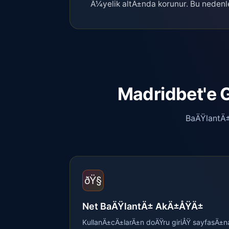
Ã¼yelik altÄ±nda korunur. Bu nedenle
Madridbet'e 
BaÄŸlantÄ±
ðŸ§­
Net BaÄŸlantÄ± AkÄ±ÅŸÄ±
KullanÄ±cÄ±larÄ±n doÄŸru giriÅŸ sayfasÄ±n