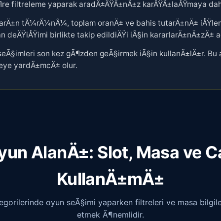
e filtreleme yaparak aradÄ±ÄŸÄ±nÄ±z karÅŸÄ±laÅŸmaya daha 
zarÄ±n tÃ¼rÃ¼nÃ¼, toplam oranÄ± ve bahis tutarÄ±nÄ± iÅŸlem
n deÄŸiÅŸimi birlikte takip edildiÄŸi iÃ§in kararlarÄ±nÄ±zÄ± 
eÃ§imleri son kez gÃ¶zden geÃ§irmek iÃ§in kullanÄ±lÄ±r. B
meye yardÄ±mcÄ± olur.
yun AlanÄ±: Slot, Masa ve C
KullanÄ±mÄ±
gorilerinde oyun seÃ§imi yaparken filtreleri ve masa bilgile
etmek Ã¶nemlidir.