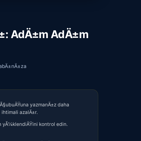
Ä±: AdÄ±m AdÄ±m
sabÄ±nÄ±za
Ä± Ã§ubuÄŸuna yazmanÄ±z daha
htimali azalÄ±r.
yÃ¼klendiÄŸini kontrol edin.